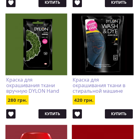
КУПИТЬ
КУПИТЬ
Краска для
Краска для
окрашивания ткани
окрашивания ткани в
вручную DYLON Hand
стиральной машине
Use Olive Green
DYLON Wash & Dye Jeans
280 грн.
420 грн.
Blue
КУПИТЬ
КУПИТЬ