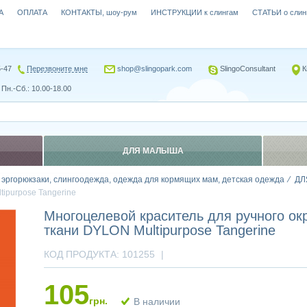
А
ОПЛАТА
КОНТАКТЫ, шоу-рум
ИНСТРУКЦИИ к слингам
СТАТЬИ о слин
5-47
Перезвоните мне
shop@slingopark.com
SlingoConsultant
К
Пн.-Сб.: 10.00-18.00
ДЛЯ МАЛЫША
, эргорюкзаки, слингоодежда, одежда для кормящих мам, детская одежда
ДЛ
ipurpose Tangerine
Многоцелевой краситель для ручного о
ткани DYLON Multipurpose Tangerine
КОД ПРОДУКТА:
101255
|
105
грн.
В наличии