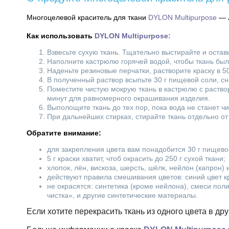
Многоцелевой краситель для ткани
DYLON Multipurpose
— л
Как использовать
DYLON Multipurpose:
Взвесьте сухую ткань. Тщательно выстирайте и остав
Наполните кастрюлю горячей водой, чтобы ткань бы
Наденьте резиновые перчатки, растворите краску в 5
В полученный раствор всыпьте 30 г пищевой соли, с
Поместите чистую мокрую ткань в кастрюлю с раств
минут для равномерного окрашивания изделия.
Выполощите ткань до тех пор, пока вода не станет ч
При дальнейших стирках, стирайте ткань отдельно о
Обратите внимание:
для закрепления цвета вам понадобится 30 г пищевой
5 г краски хватит, чтоб окрасить до 250 г сухой ткани;
хлопок, лён, вискоза, шерсть, шёлк, нейлон (капрон) 
действуют правила смешивания цветов: синий цвет кр
не окрасятся: синтетика (кроме нейлона), смеси по
чистка», и другие синтетические материалы.
Если хотите перекрасить ткань из одного цвета в др