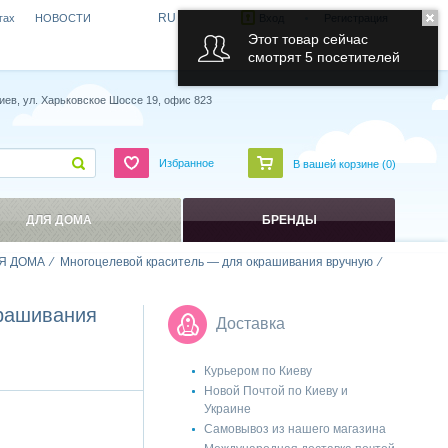
RU
гах
НОВОСТИ
Вход
Регистрация
Этот товар сейчас
смотрят 5 посетителей
иев, ул. Харьковское Шоссе 19, офис 823
Избранное
В вашей корзине (
0
)
ДЛЯ ДОМА
БРЕНДЫ
Я ДОМА
Многоцелевой краситель — для окрашивания вручную
крашивания
Доставка
Курьером по Киеву
Новой Почтой по Киеву и
Украине
Самовывоз из нашего магазина