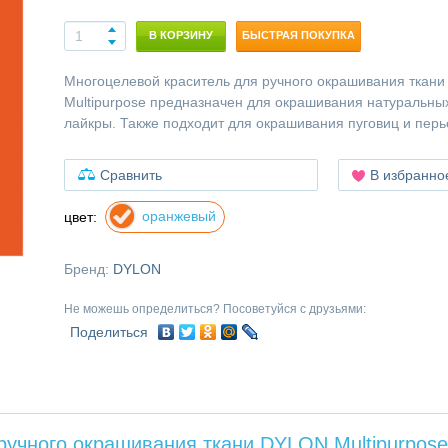
В КОРЗИНУ
БЫСТРАЯ ПОКУПКА
Многоцелевой краситель для ручного окрашивания ткан
Multipurpose предназначен для окрашивания натуральных
лайкры. Также подходит для окрашивания пуговиц и перь
Сравнить
В избранно
оранжевый
цвет:
Бренд:
DYLON
Не можешь определиться? Посоветуйся с друзьями:
Поделиться
ручного окрашивания ткани DYLON Multipurpose