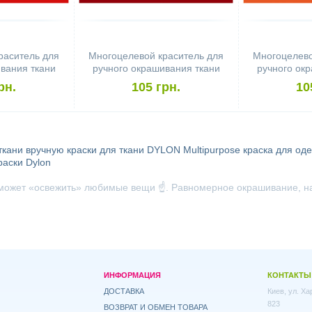
раситель для
Многоцелевой краситель для
Многоцелево
вания ткани
ручного окрашивания ткани
ручного ок
pose Scarlet
DYLON Multipurpose Cerise
DYLON M
рн.
105 грн.
10
Ta
ткани вручную
краски для ткани
DYLON Multipurpose
краска для од
раски Dylon
может «освежить» любимые вещи ☝️. Равномерное окрашивание, на
ИНФОРМАЦИЯ
КОНТАКТЫ
ДОСТАВКА
Киев, ул. Х
823
ВОЗВРАТ И ОБМЕН ТОВАРА