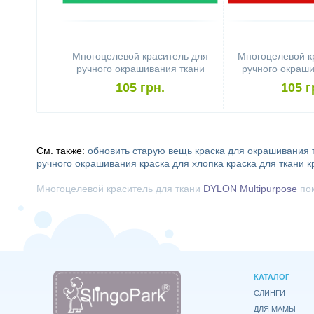
Многоцелевой краситель для
Многоцелевой к
ручного окрашивания ткани
ручного окраши
DYLON Multipurpose Emerald
DYLON Multipur
105 грн.
105 г
См. также:
обновить старую вещь
краска для окрашивания 
ручного окрашивания
краска для хлопка
краска для ткани
к
Многоцелевой краситель для ткани
DYLON Multipurpose
по
КАТАЛОГ
СЛИНГИ
ДЛЯ МАМЫ