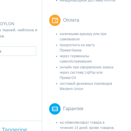
Международная доставка почтой
Оплата
и DYLON
 тканей, нейлона и
наличными курьеру или при
ев.
самовывозе
предоплата на карту
Приватбанка
е
через терминалы
самообслуживания
онлайн при оформлении заказа
через систему LiqPay или
Приват24
системой денежных переводов
Western Union
Гарантия
на обмен/возврат товара в
течение 14 дней, кроме товаров,
 Tangerine