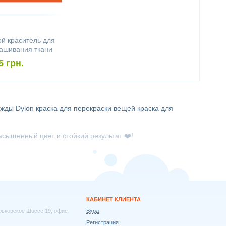
й краситель для
рашивания ткани
ultipurpose
5 грн.
ngerine
ежды Dylon
краска для перекраски вещей
краска для
сыщенный цвет и стойкий результат ❤️!
КАБИНЕТ КЛИЕНТА
арьковское Шоссе 19, офис
Вход
Регистрация