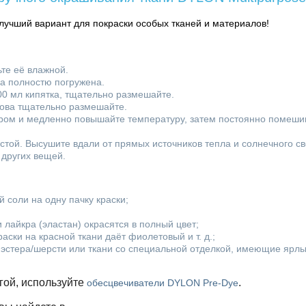
учший вариант для покраски особых тканей и материалов!
ьте её влажной.
ла полностю погружена.
00 мл кипятка, тщательно размешайте.
нова тщательно размешайте.
ором и медленно повышайте температуру, затем постоянно помешив
истой. Высушите вдали от прямых источников тепла и солнечного св
т других вещей.
 соли на одну пачку краски;
и лайкра (эластан) окрасятся в полный цвет;
аски на красной ткани даёт фиолетовый и т. д.;
лиэстера/шерсти или ткани со специальной отделкой, имеющие ярлы
угой, используйте
.
обесцвечиватели DYLON Pre-Dye