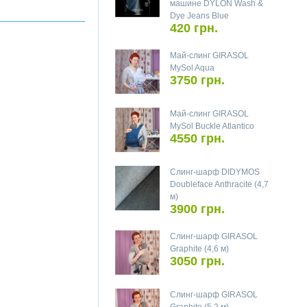
машине DYLON Wash &
Dye Jeans Blue
420 грн.
Май-слинг GIRASOL
MySol Aqua
3750 грн.
Май-слинг GIRASOL
MySol Buckle Atlantico
4550 грн.
Слинг-шарф DIDYMOS
Doubleface Anthracite (4,7
м)
3900 грн.
Слинг-шарф GIRASOL
Graphite (4,6 м)
3050 грн.
Слинг-шарф GIRASOL