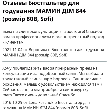
Отзывы Бюстгальтер для
годування МАМИН ДІМ 844
(розмір 80B, Sofi)
Была на слингоконсультации, я в восторге! Спасибо
вам за профессионализм и очень трепетный подход
к клиентам !
2021-11-04
от Вероника
о
Бюстгальтер для годування
МАМИН ДІМ 844 (розмір 80B, Sofi)
Хочу поблагодарить вас за прекрасный прием на
консультации и за подобранный слинг. Мы выбрали
трикотажный слинг-шарф hoppediz. Слинг носили с
рождения, малыш с удовольствием находился там:)
Сейчас осень, и мы приобрели слингокуртку
mam.Также очень довольны! Спасибо!
2016-10-29
от Lena Feschuk
о
Бюстгальтер для
годування МАМИН ДІМ 844 (розмір 80B, Sofi)