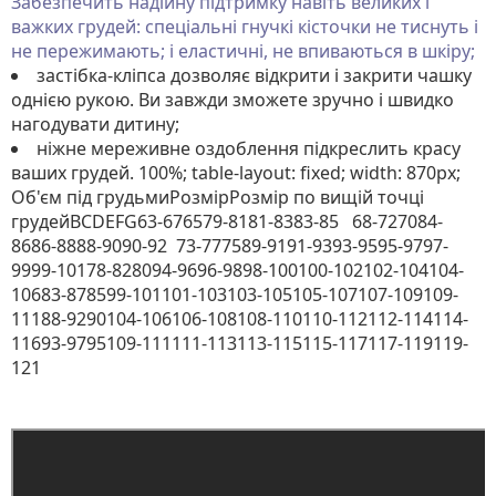
Забезпечить надійну підтримку навіть великих і
важких грудей: спеціальні гнучкі кісточки не тиснуть і
не пережимають; і еластичні, не впиваються в шкіру;
застібка-кліпса дозволяє відкрити і закрити чашку
однією рукою. Ви завжди зможете зручно і швидко
нагодувати дитину;
ніжне мереживне оздоблення підкреслить красу
ваших грудей. 100%; table-layout: fixed; width: 870px;
Об'єм під грудьмиРозмірРозмір по вищій точці
грудейBCDEFG63-676579-8181-8383-85 68-727084-
8686-8888-9090-92 73-777589-9191-9393-9595-9797-
9999-10178-828094-9696-9898-100100-102102-104104-
10683-878599-101101-103103-105105-107107-109109-
11188-9290104-106106-108108-110110-112112-114114-
11693-9795109-111111-113113-115115-117117-119119-
121