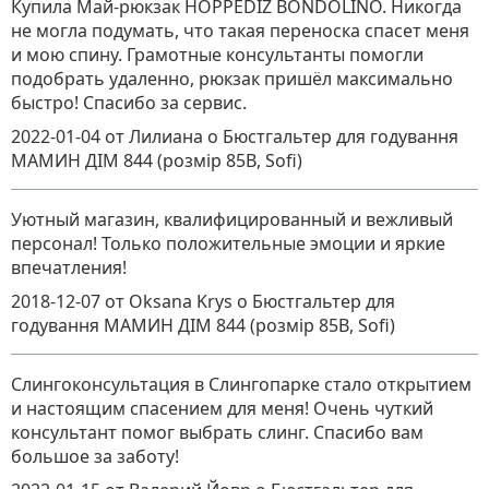
Купила Май-рюкзак HOPPEDIZ BONDOLINO. Никогда
не могла подумать, что такая переноска спасет меня
и мою спину. Грамотные консультанты помогли
подобрать удаленно, рюкзак пришёл максимально
быстро! Спасибо за сервис.
2022-01-04
от Лилиана
о
Бюстгальтер для годування
МАМИН ДІМ 844 (розмір 85B, Sofi)
Уютный магазин, квалифицированный и вежливый
персонал! Только положительные эмоции и яркие
впечатления!
2018-12-07
от Oksana Krys
о
Бюстгальтер для
годування МАМИН ДІМ 844 (розмір 85B, Sofi)
Слингоконсультация в Слингопарке стало открытием
и настоящим спасением для меня! Очень чуткий
консультант помог выбрать слинг. Спасибо вам
большое за заботу!