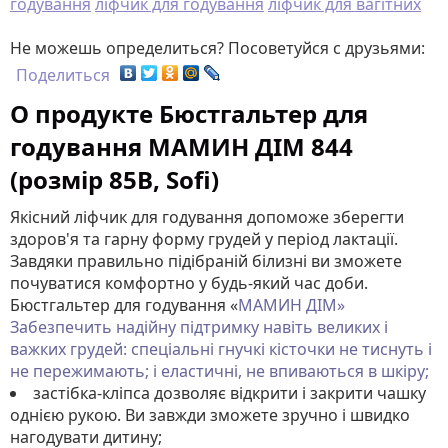
годування
ліфчик для годування
ліфчик для вагітних
Не можешь определиться? Посоветуйся с друзьями:
Поделиться
О продукте Бюстгальтер для
годування МАМИН ДІМ 844
(розмір 85B, Sofi)
Якісний ліфчик для годування допоможе зберегти
здоров'я та гарну форму грудей у ​​період лактації.
Завдяки правильно підібраній білизні ви зможете
почуватися комфортно у будь-який час доби.
Бюстгальтер для годування «
МАМИН ДІМ»
Забезпечить надійну підтримку навіть великих і
важких грудей: спеціальні гнучкі кісточки не тиснуть і
не пережимають; і еластичні, не впиваються в шкіру;
застібка-кліпса дозволяє відкрити і закрити чашку
однією рукою. Ви завжди зможете зручно і швидко
нагодувати дитину;