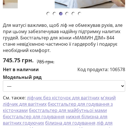
Для матусі важливо, щоб ліф не обмежував рухів, але
при цьому забезпечував надійну підтримку налитих
грудей. Бюстгальтер для жінки «МАМИН ДІМ» 844
стане невід'ємною частиною її гардеробу і подарує
необхідний комфорт.
745.75
грн.
785 грн.
Нет в наличии
Код продукта:
106578
Модельный ряд
См. также:
ліфчик без кісточок для вагітних
м'який
ліфчик для вагітних
бюстгальтер для годування з
кісточками
бюстгальтер для майбутньої мами
бюстгальтер для годування
нижня білизна для
вагітних годуючих
білизна для годування
ліф для