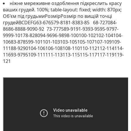
ніжне мереживне оздоблення підкреслить красу
ваших грудей. 100%; table-layout: fixed; width: 870px;
Об'єм під грудьмиРозмірРозмір по вищій точці
грудейBCDEFG63-676579-8181-8383-85 68-727084-
8686-8888-9090-92 73-777589-9191-9393-9595-9797-
9999-10178-828094-9696-9898-100100-102102-104104-
10683-878599-101101-103103-105105-107107-109109-
11188-9290104-106106-108108-110110-112112-114114-
11693-9795109-111111-113113-115115-117117-119119-
121