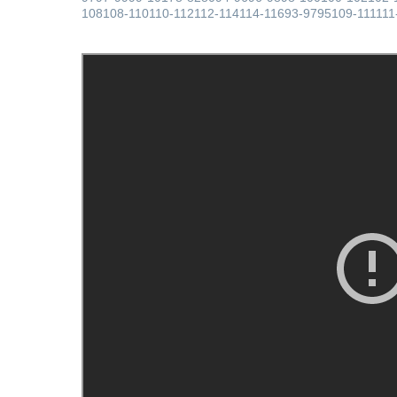
108108-110110-112112-114114-11693-9795109-111111