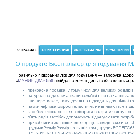
О ПРОДУКТЕ
ХАРАКТЕРИСТИКИ
МОДЕЛЬНЫЙ РЯД
КОММЕНТАРИИ
О продукте Бюстгальтер для годування М
Правильно підібраний ліф для годування — запорука здоров
«
МАМИН ДІМ» 556
підійде на кожен день і забезпечить хо
прекрасна посадка, у тому числі для великих розмірів
натуральна дихаюча тканина&м'які шви на чашці запо
і не перетискає, тому ідеально підходить для нічної го
лямки ліфчика широкі і еластичні, не впиваються в шк
застібка-кліпса дозволяє відкрити і закрити чашку од
п'ять рядів застібок допоможуть відрегулювати потріб
привабливий зовнішній вигляд, що завжди важливо. td-ce
грудьмиРозмірРозмір по вищій точці грудейBCDEFG
9797-9999-10178-828094-9696-9898-100100-102102-