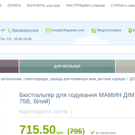
А
ОПЛАТА
КОНТАКТЫ, шоу-рум
ИНСТРУКЦИИ к слингам
СТАТЬИ о слин
5-47
Перезвоните мне
shop@slingopark.com
SlingoConsultant
К
Пн.-Сб.: 10.00-18.00
ДЛЯ МАЛЫША
, эргорюкзаки, слингоодежда, одежда для кормящих мам, детская одежда
ДЛ
Бюстгальтер для годування МАМИН ДІМ 
75B, білий)
КОД ПРОДУКТА:
100794
|
715.50
(
795
)
грн.
в наличии