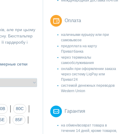
Международная доставка почтой
Оплата
хів, але при цьому
наличными курьеру или при
сну. Бюстгальтер
самовывозе
ї гардеробу і
предоплата на карту
Приватбанка
через терминалы
самообслуживания
змерные сетки
онлайн при оформлении заказа
через систему LiqPay или
Приват24
системой денежных переводов
Western Union
80B
80C
Гарантия
5E
85F
на обмен/возврат товара в
течение 14 дней, кроме товаров,