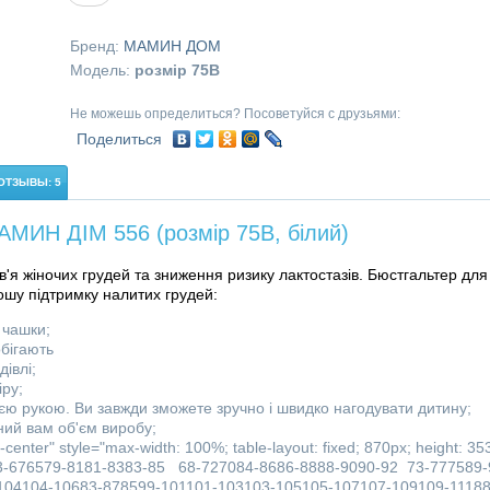
Бренд:
МАМИН ДОМ
Модель:
розмір 75В
Не можешь определиться? Посоветуйся с друзьями:
Поделиться
ОТЗЫВЫ: 5
АМИН ДІМ 556 (розмір 75B, білий)
'я жіночих грудей та зниження ризику лактостазів. Бюстгальтер для
рошу підтримку налитих грудей:
 чашки;
бігають
дівлі;
іру;
нією рукою. Ви завжди зможете зручно і швидко нагодувати дитину;
ний вам об'єм виробу;
nter" style="max-width: 100%; table-layout: fixed; 870px; height: 35
63-676579-8181-8383-85 68-727084-8686-8888-9090-92 73-777589-
104104-10683-878599-101101-103103-105105-107107-109109-11188