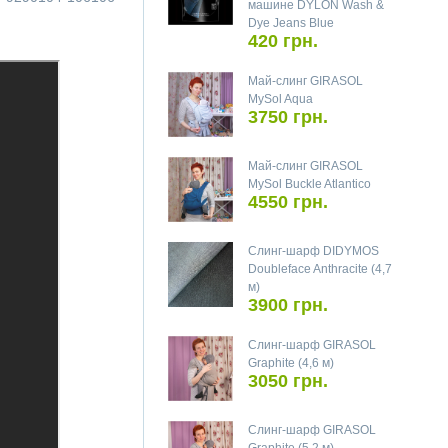
машине DYLON Wash &
Dye Jeans Blue
420 грн.
Май-слинг GIRASOL
MySol Aqua
3750 грн.
Май-слинг GIRASOL
MySol Buckle Atlantico
4550 грн.
Слинг-шарф DIDYMOS
Doubleface Anthracite (4,7
м)
3900 грн.
Слинг-шарф GIRASOL
Graphite (4,6 м)
3050 грн.
Слинг-шарф GIRASOL