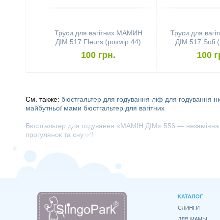
Труси для вагітних МАМИН
Труси для ваг
ДІМ 517 Fleurs (розмір 44)
ДІМ 517 Sofi 
100 грн.
100 г
См. также:
бюстгальтер для годування
ліф для годування
н
майбутньої мами
бюстгальтер для вагітних
Бюстгальтер для годування «МАМІН ДІМ» 556 — незамінна бі
прогулянок та сну ✅!
КАТАЛОГ
СЛИНГИ
ДЛЯ МАМЫ