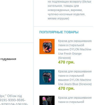
не подлежащих возврату (белье
нательное, товары для
новорожденных, варежки,
чулочно-носочные изделия,
мягкие игрушки)
ПОПУЛЯРНЫЕ ТОВАРЫ
Краска для окрашивания
ткани в стиральной
машине DYLON Machine
Use Fresh Orange
(бочонок)
 годування
470 грн.
Краска для окрашивания
ткани в стиральной
машине DYLON Machine
Use Jeans Blue (бочонок)
470 грн.
3px;"
Об'єм під
Краска для окрашивания
9191-9393-9595-
ткани в стиральной
-9290104-106106-