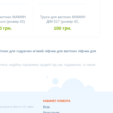
вагітних МАМИН
Труси для вагітних МАМИН
urs (розмір 42)
ДІМ 517 (розмір 42,
бузковий)
0 грн.
100 грн.
ітних
для годуючих
м'який ліфчик для вагітних
ліфчик для
ть надійну підтримку грудей під час годування, а також
КАБИНЕТ КЛИЕНТА
арьковское Шоссе 19, офис
Вход
Регистрация