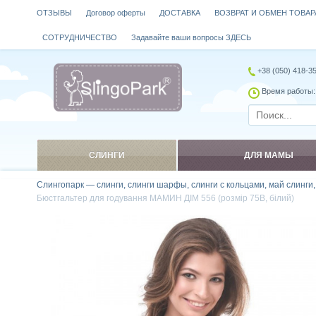
ОТЗЫВЫ
Договор оферты
ДОСТАВКА
ВОЗВРАТ И ОБМЕН ТОВАР
СОТРУДНИЧЕСТВО
Задавайте ваши вопросы ЗДЕСЬ
+38 (050) 418-3
Время работы: 
СЛИНГИ
ДЛЯ МАМЫ
Слингопарк — слинги, слинги шарфы, слинги с кольцами, май слинги
Бюстгальтер для годування МАМИН ДІМ 556 (розмір 75B, білий)