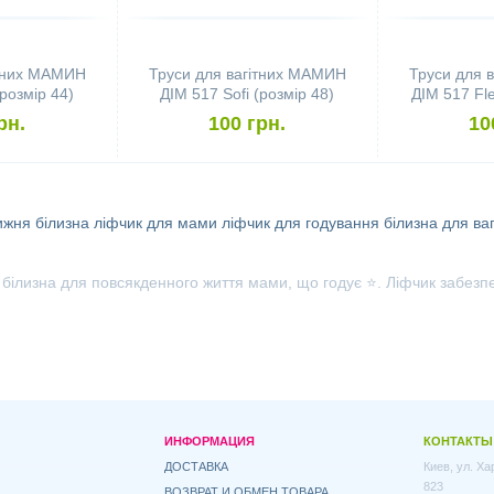
ітних МАМИН
Труси для вагітних МАМИН
Труси для 
(розмір 44)
ДІМ 517 Sofi (розмір 48)
ДІМ 517 Fle
рн.
100 грн.
10
ижня білизна
ліфчик для мами
ліфчик для годування
білизна для ваг
лизна для повсякденного життя мами, що годує ⭐. Ліфчик забезпечи
ИНФОРМАЦИЯ
КОНТАКТЫ
ДОСТАВКА
Киев, ул. Х
823
ВОЗВРАТ И ОБМЕН ТОВАРА