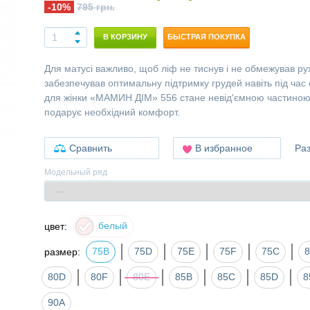
-10%
795 грн.
В КОРЗИНУ
БЫСТРАЯ ПОКУПКА
Для матусі важливо, щоб ліф не тиснув і не обмежував ру
забезпечував оптимальну підтримку грудей навіть під час 
для жінки «МАМИН ДІМ» 556 стане невід'ємною частиною ї
подарує необхідний комфорт.
Сравнить
В избранное
Ра
Модельный ряд
белый
цвет:
75B
75D
75E
75F
75С
размер:
80D
80F
80Е
85B
85C
85D
8
90A