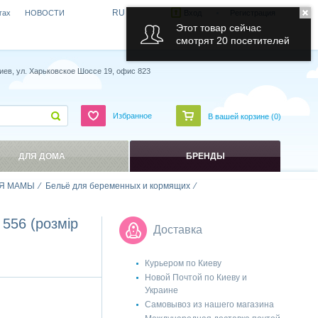
RU
гах
НОВОСТИ
Вход
Регистрация
Этот товар сейчас
смотрят 20 посетителей
иев, ул. Харьковское Шоссе 19, офис 823
Избранное
В вашей корзине (
0
)
ДЛЯ ДОМА
БРЕНДЫ
Я МАМЫ
Бельё для беременных и кормящих
556 (розмір
Доставка
Курьером по Киеву
Новой Почтой по Киеву и
Украине
Самовывоз из нашего магазина