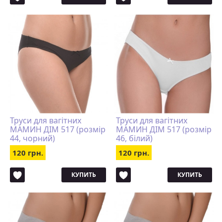
Труси для вагітних
Труси для вагітних
МАМИН ДІМ 517 (розмір
МАМИН ДІМ 517 (розмір
44, чорний)
46, білий)
120 грн.
120 грн.
КУПИТЬ
КУПИТЬ