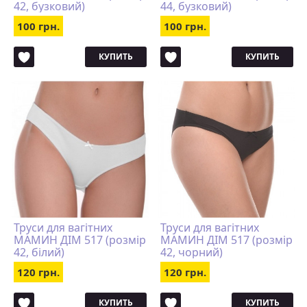
42, бузковий)
44, бузковий)
100 грн.
100 грн.
КУПИТЬ
КУПИТЬ
Труси для вагітних
Труси для вагітних
МАМИН ДІМ 517 (розмір
МАМИН ДІМ 517 (розмір
42, білий)
42, чорний)
120 грн.
120 грн.
КУПИТЬ
КУПИТЬ