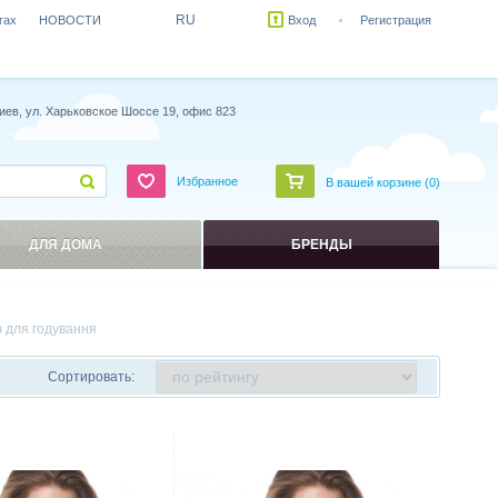
RU
гах
НОВОСТИ
Вход
Регистрация
иев, ул. Харьковское Шоссе 19, офис 823
Избранное
В вашей корзине (
0
)
ДЛЯ ДОМА
БРЕНДЫ
ф для годування
Сортировать:
ить
Сравнить