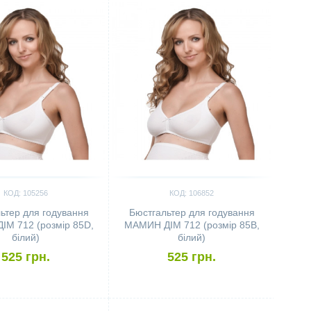
КОД: 105256
КОД: 106852
ьтер для годування
Бюстгальтер для годування
М 712 (розмір 85D,
МАМИН ДІМ 712 (розмір 85B,
білий)
білий)
525 грн.
525 грн.
ить
Сравнить