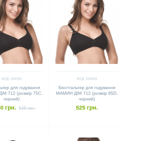
КОД: 104350
КОД: 104354
ьтер для годування
Бюстгальтер для годування
М 712 (розмір 75C,
МАМИН ДІМ 712 (розмір 85D,
чорний)
чорний)
0 грн.
525 грн.
525 грн.
ить
Сравнить