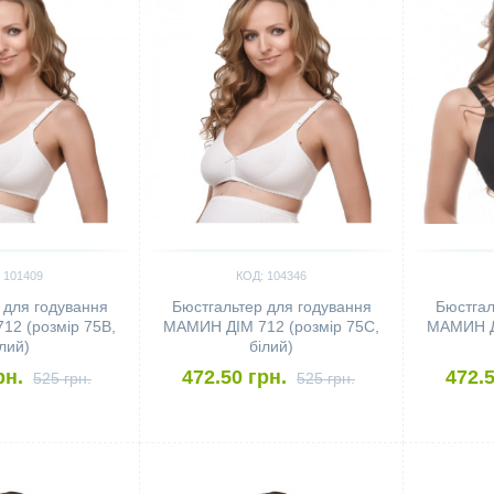
 101409
КОД: 104346
 для годування
Бюстгальтер для годування
Бюстгал
2 (розмір 75B,
МАМИН ДІМ 712 (розмір 75C,
МАМИН ДІ
ілий)
білий)
рн.
472.50 грн.
472.5
525 грн.
525 грн.
Сравнить
Сравн