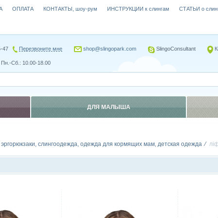
А
ОПЛАТА
КОНТАКТЫ, шоу-рум
ИНСТРУКЦИИ к слингам
СТАТЬИ о слин
5-47
Перезвоните мне
shop@slingopark.com
SlingoConsultant
К
Пн.-Сб.: 10.00-18.00
ДЛЯ МАЛЫША
, эргорюкзаки, слингоодежда, одежда для кормящих мам, детская одежда
лі
Сравнить
Сравн