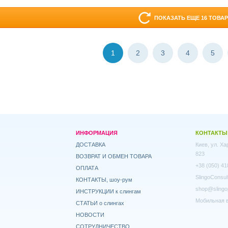
ПОКАЗАТЬ ЕЩЕ 16 ТОВА
1
2
3
4
5
ИНФОРМАЦИЯ
КОНТАКТЫ
ДОСТАВКА
Киев, ул. Х
823
ВОЗВРАТ И ОБМЕН ТОВАРА
+38 (050) 41
ОПЛАТА
SlingoConsul
КОНТАКТЫ, шоу-рум
shop@slingo
ИНСТРУКЦИИ к слингам
Мобильная в
СТАТЬИ о слингах
НОВОСТИ
СОТРУДНИЧЕСТВО