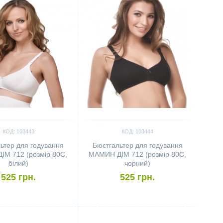
КОД: 103443
КОД: 103444
ьтер для годування
Бюстгальтер для годування
М 712 (розмір 80C,
МАМИН ДІМ 712 (розмір 80C,
білий)
чорний)
525 грн.
525 грн.
ить
Сравнить