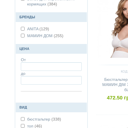
кормящих
(384)
БРЕНДЫ
ANITA
(129)
МАМИН ДОМ
(255)
ЦЕНА
От
КОД:
до
Бюстгальтер
МАМИН ДІМ 71
б
472.50 г
ВИД
Сравнить
бюстгальтер
(338)
топ
(46)