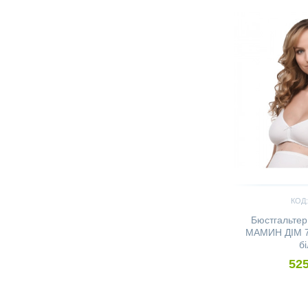
75С
(4)
80B
(15)
80C
(19)
80D
(22)
80E
(13)
80F
(12)
80G
(3)
80I
(1)
80J
(1)
80В
(2)
80Е
(2)
80С
(2)
КОД:
85B
(14)
Бюстгальтер
85C
(17)
МАМИН ДІМ 71
85D
(20)
б
85E
(15)
525
85F
(12)
85G
(4)
85H
(2)