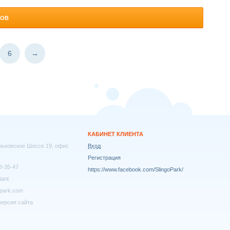
РОВ
6
→
КАБИНЕТ КЛИЕНТА
арьковское Шоссе 19, офис
Вход
Регистрация
8-35-47
https://www.facebook.com/SlingoPark/
tant
park.com
ерсия сайта