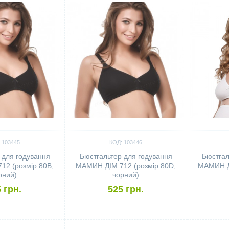
 103445
КОД: 103446
 для годування
Бюстгальтер для годування
Бюстгал
2 (розмір 80B,
МАМИН ДІМ 712 (розмір 80D,
МАМИН ДІ
рний)
чорний)
 грн.
525 грн.
Сравнить
Сравн