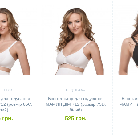
 105083
КОД: 104347
 для годування
Бюстгальтер для годування
Бюстгал
2 (розмір 85C,
МАМИН ДІМ 712 (розмір 75D,
МАМИН ДІ
ілий)
білий)
 грн.
525 грн.