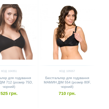
КОД: 104351
КОД: 105557
ьтер для годування
Бюстгальтер для годування
М 712 (розмір 75D,
МАМИН ДІМ 554 (розмір 80F,
чорний)
чорний)
525 грн.
710 грн.