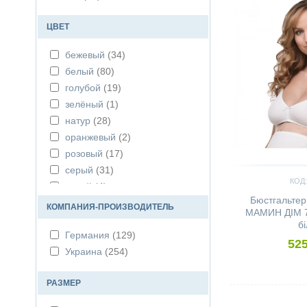
ЦВЕТ
бежевый
(34)
белый
(80)
голубой
(19)
зелёный
(1)
натур
(28)
оранжевый
(2)
розовый
(17)
серый
(31)
КОД:
синий
(4)
Бюстгальтер
сиреневый
(31)
КОМПАНИЯ-ПРОИЗВОДИТЕЛЬ
МАМИН ДІМ 71
чёрный
(152)
б
Германия
(129)
525
Украина
(254)
РАЗМЕР
Сравнить