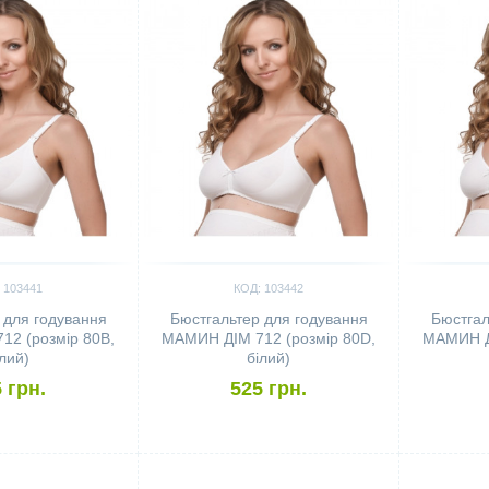
 103441
КОД: 103442
 для годування
Бюстгальтер для годування
Бюстгал
2 (розмір 80B,
МАМИН ДІМ 712 (розмір 80D,
МАМИН ДІ
ілий)
білий)
 грн.
525 грн.
Сравнить
Сравн