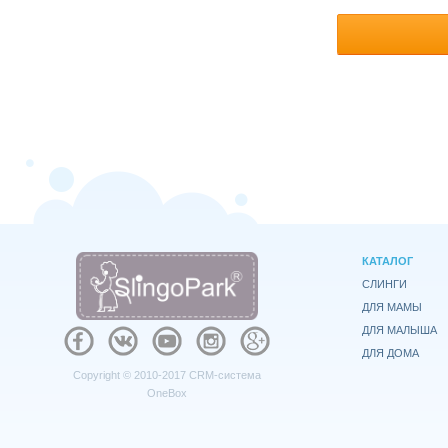
85I
(1)
85J
(1)
85С
(2)
90A
(2)
90C
(4)
90D
(6)
90E
(5)
90F
(6)
90G
(6)
90H
(5)
90I
(1)
КАТАЛОГ
90J
(1)
СЛИНГИ
ДЛЯ МАМЫ
90Е
(1)
ДЛЯ МАЛЫША
95C
(1)
ДЛЯ ДОМА
95D
(1)
Copyright © 2010-2017
CRM-система
95E
(1)
OneBox
95G
(1)
95H
(1)