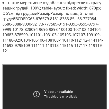
ніжне мереживне оздоблення підкреслить красу
ваших грудей. 100%; table-layout: fixed; width: 870px;
Об'єм під грудьмиРозмірРозмір по вищій точці
грудейBCDEFG63-676579-8181-8383-85 68-727084-
8686-8888-9090-92 73-777589-9191-9393-9595-9797-
9999-10178-828094-9696-9898-100100-102102-104104-
10683-878599-101101-103103-105105-107107-109109-
11188-9290104-106106-108108-110110-112112-114114-
11693-9795109-111111-113113-115115-117117-119119-
121