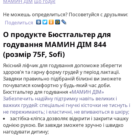
МАМИН ДІМ
що годує
Не можешь определиться? Посоветуйся с друзьями:
Поделиться
О продукте Бюстгальтер для
годування МАМИН ДІМ 844
(розмір 75F, Sofi)
Якісний ліфчик для годування допоможе зберегти
здоров'я та гарну форму грудей у ​​період лактації.
Завдяки правильно підібраній білизні ви зможете
почуватися комфортно у будь-який час доби.
Бюстгальтер для годування «
МАМИН ДІМ»
Забезпечить надійну підтримку навіть великих і
важких грудей: спеціальні гнучкі кісточки не тиснуть і
не пережимають; і еластичні, не впиваються в шкіру;
застібка-кліпса дозволяє відкрити і закрити чашку
однією рукою. Ви завжди зможете зручно і швидко
нагодувати дитину;