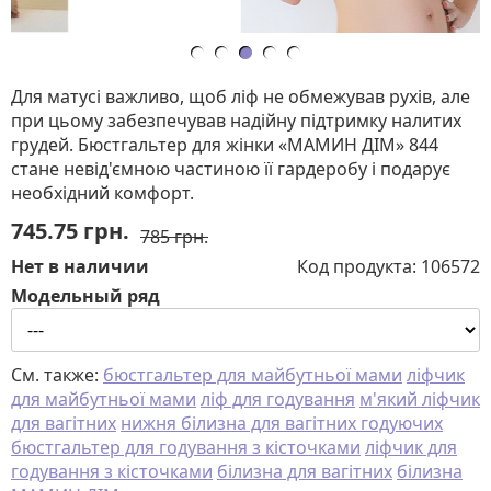
Для матусі важливо, щоб ліф не обмежував рухів, але
при цьому забезпечував надійну підтримку налитих
грудей. Бюстгальтер для жінки «МАМИН ДІМ» 844
стане невід'ємною частиною її гардеробу і подарує
необхідний комфорт.
745.75
грн.
785 грн.
Нет в наличии
Код продукта:
106572
Модельный ряд
См. также:
бюстгальтер для майбутньої мами
ліфчик
для майбутньої мами
ліф для годування
м'який ліфчик
для вагітних
нижня білизна для вагітних годуючих
бюстгальтер для годування з кісточками
ліфчик для
годування з кісточками
білизна для вагітних
білизна