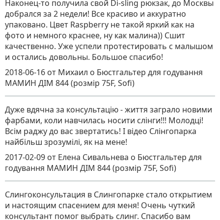
Наконец-то получила свой Di-sling рюкзак, до Москвы
добрался за 2 недели! Все красиво и аккуратно
упаковано. Цвет Raspberry не такой яркий как на
фото и немного краснее, ну как малина)) Сшит
качественно. Уже успели протестировать с малышом
и остались довольны. Большое спасибо!
2018-06-16
от Михаил
о
Бюстгальтер для годування
МАМИН ДІМ 844 (розмір 75F, Sofi)
Дуже вдячна за консультацію - життя заграло новими
фарбами, коли навчилась носити слінги!!! Молодці!
Всім раджу до вас звертатись! І відео Слінгопарка
найбільш зрозумілі, як на мене!
2017-02-09
от Елена Сивальнева
о
Бюстгальтер для
годування МАМИН ДІМ 844 (розмір 75F, Sofi)
Слингоконсультация в Слингопарке стало открытием
и настоящим спасением для меня! Очень чуткий
консультант помог выбрать слинг. Спасибо вам