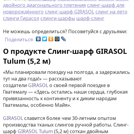
двойного диагонального плетения
слинг-шарф для
новорождённого
слинг-шарф GIRASOL
слинг на лето
слинги Гирасол
слинги-шарфы
шарф-слинг
Не можешь определиться? Посоветуйся с друзьями:
Поделиться
О продукте Слинг-шарф GIRASOL
Tulum (5,2 м)
«Мы планировали поездку на полгода, а задержались
тут на два года!» — рассказывают
создатели
GIRASOL
о своей первой поездке в
Гватемалу — «Здесь остались наши сердца, глубокая
привязанность к континенту и к диким народам
Гватемалы, особенно Майя».
GIRASOL
славится более чем 30-летним опытом
производства тканых слингов ручной работы. Слинг-
шарф
GIRASOL
Tulum
(5,2 м) соткан двойным