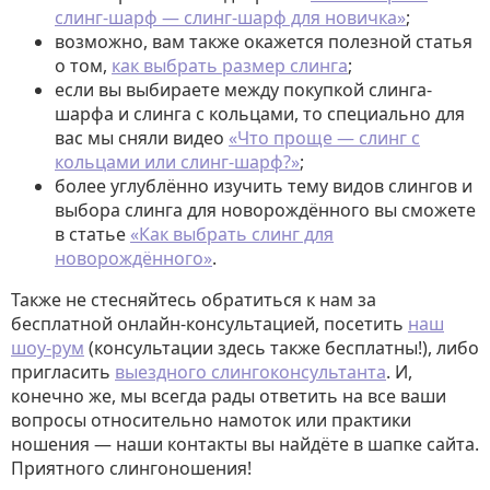
слинг-шарф — слинг-шарф для новичка»
;
возможно, вам также окажется полезной статья
о том,
как выбрать размер слинга
;
если вы выбираете между покупкой слинга-
шарфа и слинга с кольцами, то специально для
вас мы сняли видео
«Что проще — слинг с
кольцами или слинг-шарф?»
;
более углублённо изучить тему видов слингов и
выбора слинга для новорождённого вы сможете
в статье
«Как выбрать слинг для
новорождённого»
.
Также не стесняйтесь обратиться к нам за
бесплатной онлайн-консультацией, посетить
наш
шоу-рум
(консультации здесь также бесплатны!), либо
пригласить
выездного слингоконсультанта
. И,
конечно же, мы всегда рады ответить на все ваши
вопросы относительно намоток или практики
ношения — наши контакты вы найдёте в шапке сайта.
Приятного слингоношения!