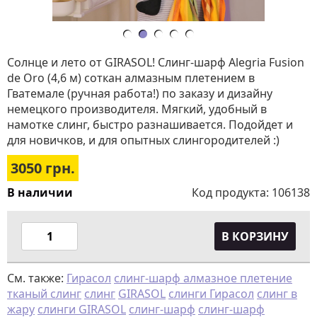
Солнце и лето от GIRASOL! Слинг-шарф Alegria Fusion
de Oro (4,6 м) соткан алмазным плетением в
Гватемале (ручная работа!) по заказу и дизайну
немецкого производителя. Мягкий, удобный в
намотке слинг, быстро разнашивается. Подойдет и
для новичков, и для опытных слингородителей :)
3050
грн.
В наличии
Код продукта:
106138
В КОРЗИНУ
См. также:
Гирасол
слинг-шарф алмазное плетение
тканый слинг
слинг
GIRASOL
слинги Гирасол
слинг в
жару
слинги GIRASOL
слинг-шарф
слинг-шарф