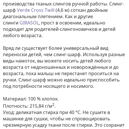
производства тканых слингов ручной работы. Слинг-
шарф
Verde Cross Twill
(4,6 м) соткан двойным
диагональным плетением. Как и другие
слинги
GIRASOL
, прост в освоении, идеально
подходит для родителей-слингоновичков и детей
любого возраста.
Вряд ли существует более универсальный вид
переноски детей, чем слинг-шарф. Используя разные
виды намоток, вы можете носить детей любого
возраста от недоношенных и новорождённых и до
возраста, пока малыш не перестанет проситься на
ручки. Слинг-шарф можно идеально приспособить
под потребности носящего и носимого.
Материал: 100 % хлопок.
2
Плотность: 215,84 г/м
.
Уход: деликатная стирка при 40 °С. Не сушите в
машинке для сушки, чтобы не спровоцировать
чрезмерную усадку ткани после стирки. Это сохранит