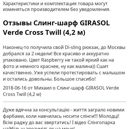
Характеристики и комплектация товара могут
изменяться производителем без уведомления.
Отзывы Слинг-шарф GIRASOL
Verde Cross Twill (4,2 м)
Наконец-то получила свой Di-sling рюкзак, до Москвы
добрался за 2 недели! Все красиво и аккуратно
упаковано. Цвет Raspberry не такой яркий как на
фото и немного краснее, ну как малина)) Сшит
качественно. Уже успели протестировать с малышом
и остались довольны. Большое спасибо!
2018-06-16
от Михаил
о
Слинг-шарф GIRASOL Verde
Cross Twill (4,2 м)
Дуже вдячна за консультацію - життя заграло новими
фарбами, коли навчилась носити слінги!!! Молодці!
Всім раджу до вас звертатись! І відео Слінгопарка
найбільш зрозумілі, як на мене!