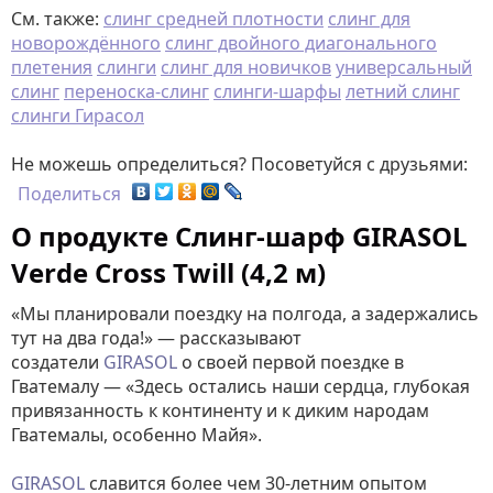
См. также:
слинг средней плотности
слинг для
новорождённого
слинг двойного диагонального
плетения
слинги
слинг для новичков
универсальный
слинг
переноска-слинг
слинги-шарфы
летний слинг
слинги Гирасол
Не можешь определиться? Посоветуйся с друзьями:
Поделиться
О продукте Слинг-шарф GIRASOL
Verde Cross Twill (4,2 м)
«Мы планировали поездку на полгода, а задержались
тут на два года!» — рассказывают
создатели
GIRASOL
о своей первой поездке в
Гватемалу — «Здесь остались наши сердца, глубокая
привязанность к континенту и к диким народам
Гватемалы, особенно Майя».
GIRASOL
славится более чем 30-летним опытом