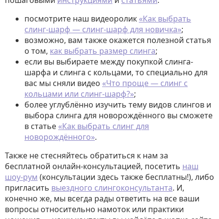
пошаговыми
инструкциями
и
статьями
:
посмотрите наш видеоролик
«Как выбрать
слинг-шарф — слинг-шарф для новичка»
;
возможно, вам также окажется полезной статья
о том,
как выбрать размер слинга
;
если вы выбираете между покупкой слинга-
шарфа и слинга с кольцами, то специально для
вас мы сняли видео
«Что проще — слинг с
кольцами или слинг-шарф?»
;
более углублённо изучить тему видов слингов и
выбора слинга для новорождённого вы сможете
в статье
«Как выбрать слинг для
новорождённого»
.
Также не стесняйтесь обратиться к нам за
бесплатной онлайн-консультацией, посетить
наш
шоу-рум
(консультации здесь также бесплатны!), либо
пригласить
выездного слингоконсультанта
. И,
конечно же, мы всегда рады ответить на все ваши
вопросы относительно намоток или практики