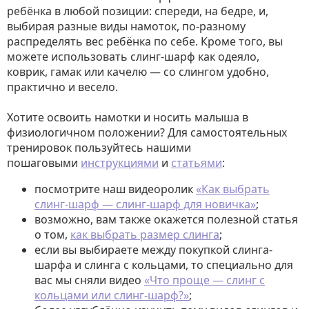
ребёнка в любой позиции: спереди, на бедре, и,
выбирая разные виды намоток, по-разному
распределять вес ребёнка по себе. Кроме того, вы
можете использовать слинг-шарф как одеяло,
коврик, гамак или качелю — со слингом удобно,
практично и весело.
Хотите освоить намотки и носить малыша в
физиологичном положении? Для самостоятельных
тренировок пользуйтесь нашими
пошаговыми
инструкциями
и
статьями
:
посмотрите наш видеоролик
«Как выбрать
слинг-шарф — слинг-шарф для новичка»
;
возможно, вам также окажется полезной статья
о том,
как выбрать размер слинга
;
если вы выбираете между покупкой слинга-
шарфа и слинга с кольцами, то специально для
вас мы сняли видео
«Что проще — слинг с
кольцами или слинг-шарф?»
;