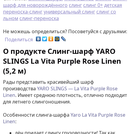
шарф для новорождённого
слинг
слинг 0+
детская
переноска-слинг
универсальный слинг
слинг со
льном
слинг-переноска
Не можешь определиться? Посоветуйся с друзьями:
Поделиться
О продукте Слинг-шарф YARO
SLINGS La Vita Purple Rose Linen
(5,2 м)
Рады представить красивейший шарф
производства
YARO SLINGS — La Vita Purple Rose
Linen
. Имеет среднюю плотность, отлично подходит
для летнего слингоношения.
Особенности слинга-шарфа
Yaro La Vita Purple Rose
Linen
:
лён придает слингу грузовозности! Так как