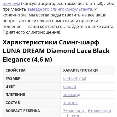
шоу-рум
(консультации здесь также бесплатны!), либо
пригласить
выездного слингоконсультанта
. И,
конечно же, мы всегда рады ответить на все ваши
вопросы относительно намоток или практики
ношения — наши контакты вы найдёте в шапке сайта.
Приятного слингоношения!
Характеристики Слинг-шарф
LUNA DREAM Diamond Lace Black
Elegance (4,6 м)
СВОЙСТВА
ХАРАКТЕРИСТИКИ
6 (4,6-4,7 м)
РАЗМЕР
серый
ЦВЕТ
жаккард
ПЛЕТЕНИЕ
хлопок
СОСТАВ
3+ месяца
,
6+ месяцев
ВОЗРАСТ РЕБЕНКА
,
1+ год