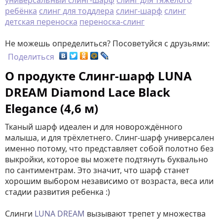
универсальный слинг-шарф
слинг для тяжёлого
ребёнка
слинг для тоддлера
слинг-шарф
слинг
детская переноска
переноска-слинг
Не можешь определиться? Посоветуйся с друзьями:
Поделиться
О продукте Слинг-шарф LUNA
DREAM Diamond Lace Black
Elegance (4,6 м)
Тканый шарф идеален и для новорождённого
малыша, и для трёхлетнего. Слинг-шарф универсален
именно потому, что представляет собой полотно без
выкройки, которое вы можете подтянуть буквально
по сантиментрам. Это значит, что шарф станет
хорошим выбором независимо от возраста, веса или
стадии развития ребенка :)
Слинги
LUNA DREAM
вызывают трепет у множества