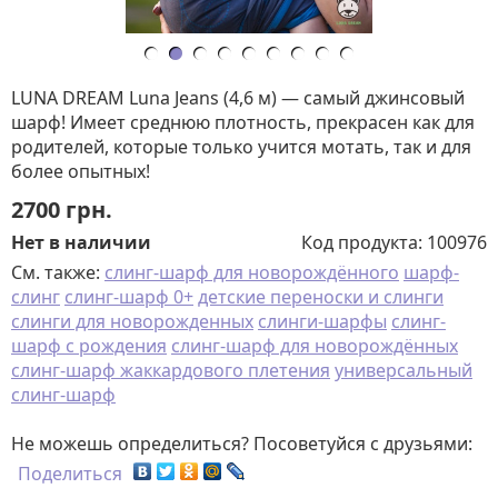
LUNA DREAM Luna Jeans (4,6 м) — самый джинсовый
шарф! Имеет среднюю плотность, прекрасен как для
родителей, которые только учится мотать, так и для
более опытных!
2700
грн.
Нет в наличии
Код продукта:
100976
См. также:
слинг-шарф для новорождённого
шарф-
слинг
слинг-шарф 0+
детские переноски и слинги
слинги для новорожденных
слинги-шарфы
слинг-
шарф с рождения
слинг-шарф для новорождённых
слинг-шарф жаккардового плетения
универсальный
слинг-шарф
Не можешь определиться? Посоветуйся с друзьями:
Поделиться