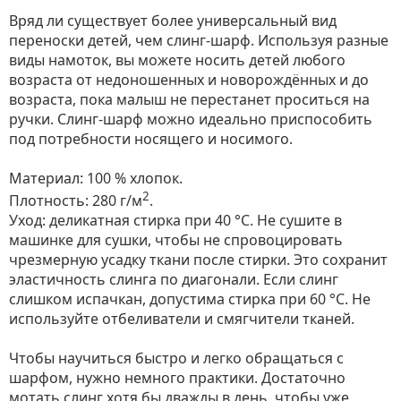
Вряд ли существует более универсальный вид
переноски детей, чем слинг-шарф. Используя разные
виды намоток, вы можете носить детей любого
возраста от недоношенных и новорождённых и до
возраста, пока малыш не перестанет проситься на
ручки. Слинг-шарф можно идеально приспособить
под потребности носящего и носимого.
Материал: 100 % хлопок.
2
Плотность: 280 г/м
.
Уход: деликатная стирка при 40 °С. Не сушите в
машинке для сушки, чтобы не спровоцировать
чрезмерную усадку ткани после стирки. Это сохранит
эластичность слинга по диагонали. Если слинг
слишком испачкан, допустима стирка при 60 °C. Не
используйте отбеливатели и смягчители тканей.
Чтобы научиться быстро и легко обращаться с
шарфом, нужно немного практики. Достаточно
мотать слинг хотя бы дважды в день, чтобы уже