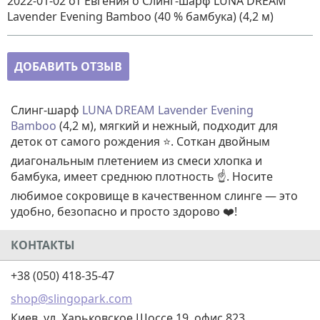
2022-01-02
от Евгения
о
Слинг-шарф LUNA DREAM
Lavender Evening Bamboo (40 % бамбука) (4,2 м)
ДОБАВИТЬ ОТЗЫВ
Слинг-шарф
LUNA DREAM
Lavender Evening
Bamboo
(4,2 м), мягкий и нежный, подходит для
деток от самого рождения ⭐. Соткан двойным
диагональным плетением из смеси хлопка и
бамбука, имеет среднюю плотность ☝️. Носите
любимое сокровище в качественном слинге — это
удобно, безопасно и просто здорово ❤️!
КОНТАКТЫ
+38 (050) 418-35-47
shop@slingopark.com
Киев, ул. Харьковское Шоссе 19, офис 823