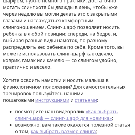
шарфом, нужно немного практики. Достаточно
мотать слинг хотя бы дважды в день, чтобы уже
через неделю вы могли делать это с закрытыми
глазами и наслаждаться комфортным
слингоношением. Слинг-шарф позволяет носить
ребёнка в любой позиции: спереди, на бедре, и,
выбирая разные виды намоток, по-разному
распределять вес ребёнка по себе. Кроме того, вы
можете использовать слинг-шарф как одеяло,
коврик, гамак или качелю — со слингом удобно,
практично и весело.
Хотите освоить намотки и носить малыша в
физиологичном положении? Для самостоятельных
тренировок пользуйтесь нашими
пошаговыми
инструкциями
и
статьями
:
посмотрите наш видеоролик
«Как выбрать
слинг-шарф — слинг-шарф для новичка»
;
возможно, вам также окажется полезной статья
о том,
как выбрать размер слинга
;