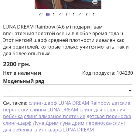
LUNA DREAM Rainbow (4,6 м) подарит вам
впечатления золотой осени в любое время года :)
Этот мягкий шарф средней плотности идеален как
для родителей, которые только учится мотать, так и
для более опытных!
2200
грн.
Нет в наличии
Код продукта:
104230
Модельный ряд
См. также:
слинг-шарф LUNA DREAM Rainbow
детские
переноски
слинги LUNA DREAM
слинг для ношения
ребенка
слинг алмазное плетение
детская переноска
слинг-шарф Луна Дрим
луна дрим
переноска-слинг
для ребенка
слинг-шарф LUNA DREAM