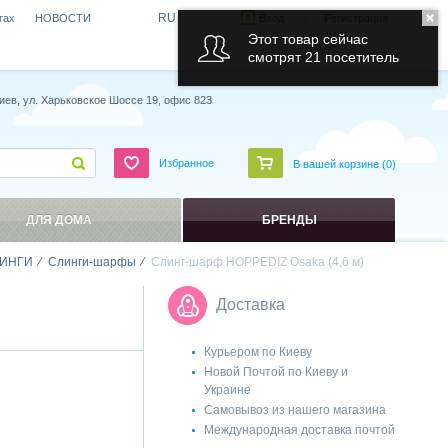
RU
гах
НОВОСТИ
Вход
Регистрация
Этот товар сейчас
смотрят 21 посетитель
иев, ул. Харьковское Шоссе 19, офис 823
Избранное
В вашей корзине (
0
)
ДЛЯ ДОМА
БРЕНДЫ
ИНГИ
Слинги-шарфы
Слинг-шарф HOPPEDIZ Osaka (4,6 м)
Доставка
Курьером по Киеву
Новой Почтой по Киеву и
Украине
Самовывоз из нашего магазина
Международная доставка почтой