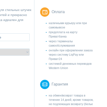
для стильных штучек
Оплата
итей и прекрасно
ka идеален для
наличными курьеру или при
самовывозе
предоплата на карту
Приватбанка
е
через терминалы
самообслуживания
онлайн при оформлении заказа
через систему LiqPay или
Приват24
системой денежных переводов
Western Union
Гарантия
на обмен/возврат товара в
течение 14 дней, кроме товаров,
не подлежащих возврату (белье