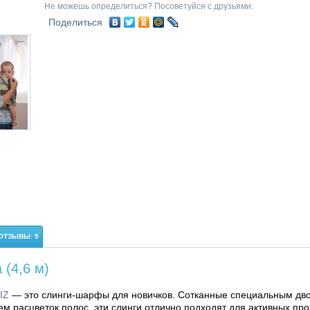
Не можешь определиться? Посоветуйся с друзьями:
Поделиться
ОТЗЫВЫ: 5
(4,6 м)
IZ
— это слинги-шарфы для новичков. Сотканные специальным дв
м расцветок полос, эти слинги отлично подходят для активных пр