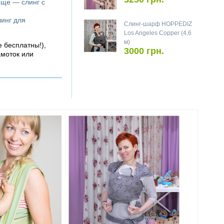
още — слинг с
линг для
Слинг-шарф HOPPEDIZ
Los Angeles Copper (4,6
м)
е бесплатны!),
3000 грн.
амоток или