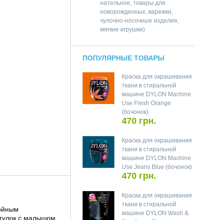
нательное, товары для
новорожденных, варежки,
чулочно-носочные изделия,
мягкие игрушки)
ПОПУЛЯРНЫЕ ТОВАРЫ
Краска для окрашивания
ткани в стиральной
машине DYLON Machine
Use Fresh Orange
(бочонок)
470 грн.
Краска для окрашивания
ткани в стиральной
машине DYLON Machine
Use Jeans Blue (бочонок)
470 грн.
Краска для окрашивания
ткани в стиральной
ойным
машине DYLON Wash &
огулок с малышом