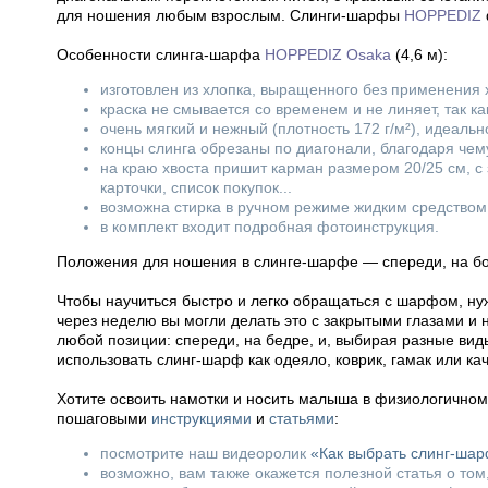
для ношения любым взрослым. Слинги-шарфы
HOPPEDIZ
Особенности слинга-шарфа
HOPPEDIZ Osaka
(4,6 м):
изготовлен из хлопка, выращенного без применения х
краска не смывается со временем и не линяет, так к
очень мягкий и нежный (плотность 172 г/м²), идеаль
концы слинга обрезаны по диагонали, благодаря чему
на краю хвоста пришит карман размером 20/25 см, с
карточки, список покупок...
возможна стирка в ручном режиме жидким средством 
в комплект входит подробная фотоинструкция.
Положения для ношения в слинге-шарфе — спереди, на бок
Чтобы научиться быстро и легко обращаться с шарфом, нуж
через неделю вы могли делать это с закрытыми глазами и
любой позиции: спереди, на бедре, и, выбирая разные вид
использовать слинг-шарф как одеяло, коврик, гамак или ка
Хотите освоить намотки и носить малыша в физиологично
пошаговыми
инструкциями
и
статьями
:
посмотрите наш видеоролик
«Как выбрать слинг-ша
возможно, вам также окажется полезной статья о том