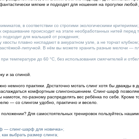
фантастически мягкие и подходят для ношения на прогулки любой 
имикатов, в соответствии со строгими экологическими критериями;
ак окрашивание происходит на этапе необработанных нитей перед т
но подходит для малышей от рождения;
 хвосты плавно ниспадают в аккуратном узле, а не торчат клубком;
 застёжкой-липучкой. В нём вы можете хранить разные мелочи — пл
при температуре до 60 °C, без использования смягчителей и отбе
у и за спиной.
но немного практики. Достаточно мотать слинг хотя бы дважды в д
 наслаждаться комфортным слингоношением. Слинг-шарф позволяет
ы намоток, по-разному распределять вес ребёнка по себе. Кроме т
челю — со слингом удобно, практично и весело.
м положении? Для самостоятельных тренировок пользуйтесь нашим
рф — слинг-шарф для новичка»
;
,
как выбрать размер слинга
;