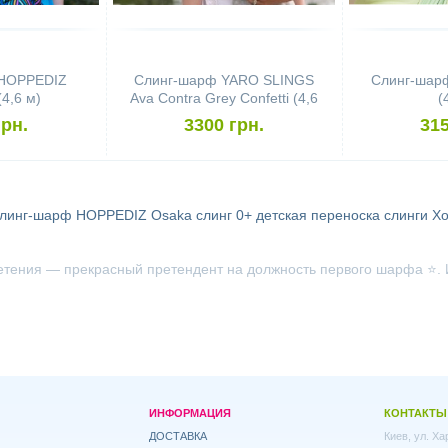
 HOPPEDIZ
Слинг-шарф YARO SLINGS
Слинг-шар
(4,6 м)
Ava Contra Grey Confetti (4,6
(
м)
грн.
3300 грн.
315
линг-шарф HOPPEDIZ Osaka
слинг 0+
детская переноска
слинги Х
етения — прекрасный претендент на должность первого шарфа ⭐. И
ИНФОРМАЦИЯ
КОНТАКТЫ
ДОСТАВКА
Киев, ул. Х