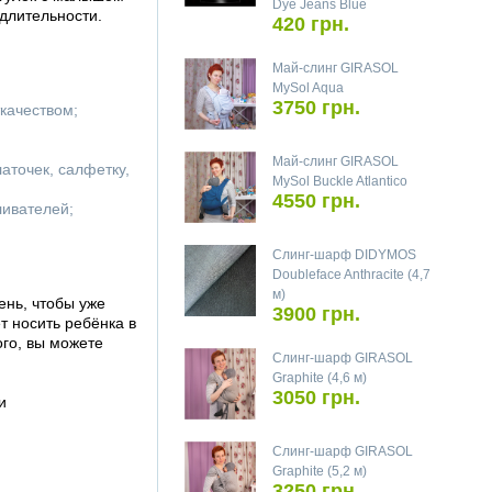
Dye Jeans Blue
длительности.
420 грн.
Май-слинг GIRASOL
MySol Aqua
3750 грн.
качеством;
Май-слинг GIRASOL
аточек, салфетку,
MySol Buckle Atlantico
4550 грн.
ливателей;
Слинг-шарф DIDYMOS
Doubleface Anthracite (4,7
м)
ень, чтобы уже
3900 грн.
 носить ребёнка в
ого, вы можете
Слинг-шарф GIRASOL
Graphite (4,6 м)
3050 грн.
и
Слинг-шарф GIRASOL
Graphite (5,2 м)
3250 грн.