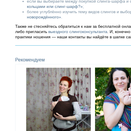
если вы выбираете между покупкой слинга-шарфа и с
кольцами или слинг-шарф?»
;
более углублённо изучить тему видов слингов и выб
новорождённого»
.
Также не стесняйтесь обратиться к нам за бесплатной онл
либо пригласить
выездного слингоконсультанта
. И, конечн
практики ношения — наши контакты вы найдёте в шапке са
Рекомендуем