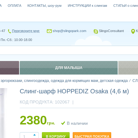
А
ОПЛАТА
КОНТАКТЫ, шоу-рум
ИНСТРУКЦИИ к слингам
СТАТЬИ о слин
5-47
Перезвоните мне
shop@slingopark.com
SlingoConsultant
К
Пн.-Сб.: 10.00-18.00
ДЛЯ МАЛЫША
, эргорюкзаки, слингоодежда, одежда для кормящих мам, детская одежда
СЛ
Слинг-шарф HOPPEDIZ Osaka (4,6 м)
КОД ПРОДУКТА:
102067
|
2380
грн.
В наличии
В КОРЗИНУ
БЫСТРАЯ ПОКУПКА