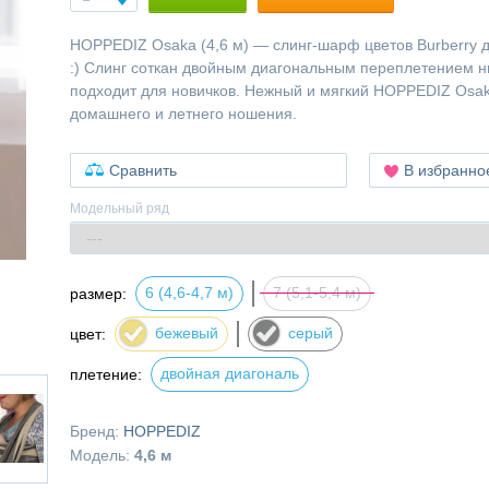
HOPPEDIZ Osaka (4,6 м) — слинг-шарф цветов Burberry 
:) Слинг соткан двойным диагональным переплетением н
подходит для новичков. Нежный и мягкий HOPPEDIZ Osa
домашнего и летнего ношения.
Сравнить
В избранно
Модельный ряд
6 (4,6-4,7 м)
7 (5,1-5,4 м)
размер:
бежевый
серый
цвет:
двойная диагональ
плетение:
Бренд:
HOPPEDIZ
Модель:
4,6 м