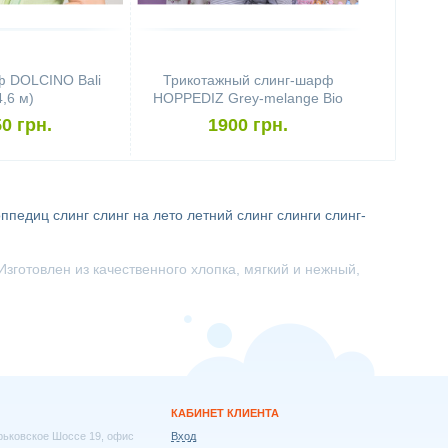
ф DOLCINO Bali
Трикотажный слинг-шарф
4,6 м)
HOPPEDIZ Grey-melange Bio
0 грн.
1900 грн.
оппедиц
слинг
слинг на лето
летний слинг
слинги
слинг-
зготовлен из качественного хлопка, мягкий и нежный,
КАБИНЕТ КЛИЕНТА
арьковское Шоссе 19, офис
Вход