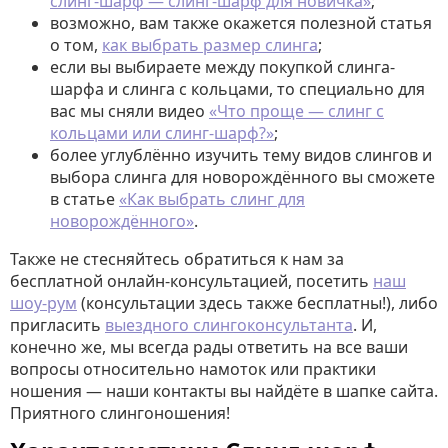
слинг-шарф — слинг-шарф для новичка»
;
возможно, вам также окажется полезной статья
о том,
как выбрать размер слинга
;
если вы выбираете между покупкой слинга-
шарфа и слинга с кольцами, то специально для
вас мы сняли видео
«Что проще — слинг с
кольцами или слинг-шарф?»
;
более углублённо изучить тему видов слингов и
выбора слинга для новорождённого вы сможете
в статье
«Как выбрать слинг для
новорождённого»
.
Также не стесняйтесь обратиться к нам за
бесплатной онлайн-консультацией, посетить
наш
шоу-рум
(консультации здесь также бесплатны!), либо
пригласить
выездного слингоконсультанта
. И,
конечно же, мы всегда рады ответить на все ваши
вопросы относительно намоток или практики
ношения — наши контакты вы найдёте в шапке сайта.
Приятного слингоношения!