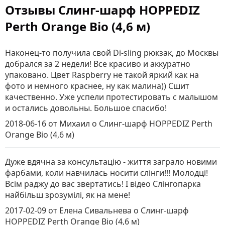
Отзывы Слинг-шарф HOPPEDIZ
Perth Orange Bio (4,6 м)
Наконец-то получила свой Di-sling рюкзак, до Москвы
добрался за 2 недели! Все красиво и аккуратно
упаковано. Цвет Raspberry не такой яркий как на
фото и немного краснее, ну как малина)) Сшит
качественно. Уже успели протестировать с малышом
и остались довольны. Большое спасибо!
2018-06-16
от Михаил
о
Слинг-шарф HOPPEDIZ Perth
Orange Bio (4,6 м)
Дуже вдячна за консультацію - життя заграло новими
фарбами, коли навчилась носити слінги!!! Молодці!
Всім раджу до вас звертатись! І відео Слінгопарка
найбільш зрозумілі, як на мене!
2017-02-09
от Елена Сивальнева
о
Слинг-шарф
HOPPEDIZ Perth Orange Bio (4,6 м)