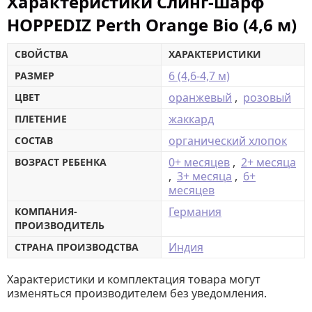
Характеристики Слинг-шарф
HOPPEDIZ Perth Orange Bio (4,6 м)
СВОЙСТВА
ХАРАКТЕРИСТИКИ
6 (4,6-4,7 м)
РАЗМЕР
оранжевый
,
розовый
ЦВЕТ
жаккард
ПЛЕТЕНИЕ
органический хлопок
СОСТАВ
0+ месяцев
,
2+ месяца
ВОЗРАСТ РЕБЕНКА
,
3+ месяца
,
6+
месяцев
Германия
КОМПАНИЯ-
ПРОИЗВОДИТЕЛЬ
Индия
СТРАНА ПРОИЗВОДСТВА
Характеристики и комплектация товара могут
изменяться производителем без уведомления.