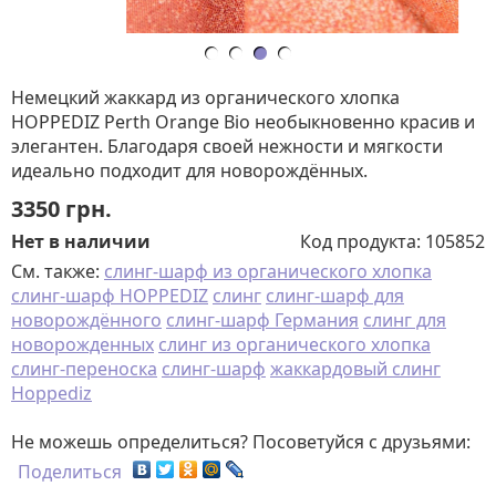
Немецкий жаккард из органического хлопка
HOPPEDIZ Perth Orange Bio необыкновенно красив и
элегантен. Благодаря своей нежности и мягкости
идеально подходит для новорождённых.
3350
грн.
Нет в наличии
Код продукта:
105852
См. также:
слинг-шарф из органического хлопка
слинг-шарф HOPPEDIZ
слинг
слинг-шарф для
новорождённого
слинг-шарф Германия
слинг для
новорожденных
слинг из органического хлопка
слинг-переноска
слинг-шарф
жаккардовый слинг
Hoppediz
Не можешь определиться? Посоветуйся с друзьями:
Поделиться