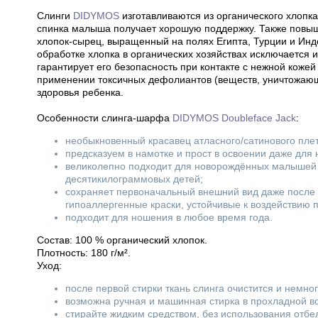
Слинги
DIDYMOS
изготавливаются из органического хлопка
спинка малыша получает хорошую поддержку. Также повыш
хлопок-сырец, выращенный на полях Египта, Турции и Инд
обработке хлопка в органических хозяйствах исключается 
гарантирует его безопасность при контакте с нежной коже
применении токсичных дефолиантов (веществ, уничтожающи
здоровья ребенка.
Особенности слинга-шарфа
DIDYMOS Doubleface Jack
:
необыкновенный красавец атласного/сатинового плет
предсказуем в намотке и прост в освоении даже для 
великолепно подходит для новорождённых малышей 
десятикилограммовых детей;
сохраняет первоначальный внешний вид даже после 
гипоаллергенные краски, устойчивые к воздействию 
подходит для ношения в любое время года.
Состав: 100 % органический хлопок.
Плотность: 180 г/м².
Уход:
после первой стирки ткань слинга очистится и немно
возможна ручная и машинная стирка в прохладной в
стирайте жидким средством, без использования отбе