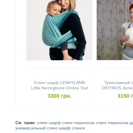
Слинг-шарф LENNYLAMB
Трикотажный 
Little Herringbone Ombre Teal
DIDYMOS Jersey
(4,6 м)
Stars Colour G
3300 грн.
3150 
См. также:
слинг-шарф
слинг-переноска
слинг-переноска 
универсальный слинг-шарф
слинги