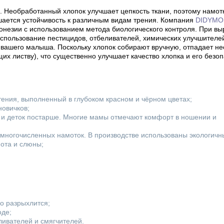
. Необработанный хлопок улучшает цепкость ткани, поэтому намотк
ается устойчивость к различным видам трения. Компания
DIDYMO
онезии с использованием метода биологического контроля. При в
использование пестицидов, отбеливателей, химических улучшителей
й вашего малыша. Поскольку хлопок собирают вручную, отпадает н
х листву), что существенно улучшает качество хлопка и его безоп
ения, выполненный в глубоком красном и чёрном цветах;
новичков;
и деток постарше. Многие мамы отмечают комфорт в ношении и
многочисленных намоток. В производстве использованы экологичн
пота и слюны;
го разрыхлится;
оде;
ливателей и смягчителей.