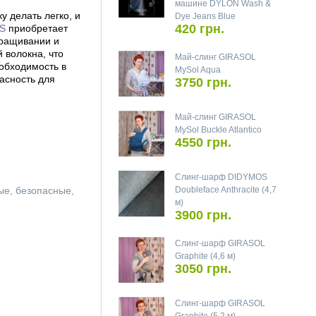
машине DYLON Wash &
у делать легко, и
Dye Jeans Blue
420 грн.
S
приобретает
ыращивании и
 волокна, что
Май-слинг GIRASOL
еобходимость в
MySol Aqua
асность для
3750 грн.
Май-слинг GIRASOL
MySol Buckle Atlantico
4550 грн.
Слинг-шарф DIDYMOS
ые, безопасные,
Doubleface Anthracite (4,7
м)
3900 грн.
Слинг-шарф GIRASOL
Graphite (4,6 м)
3050 грн.
Слинг-шарф GIRASOL