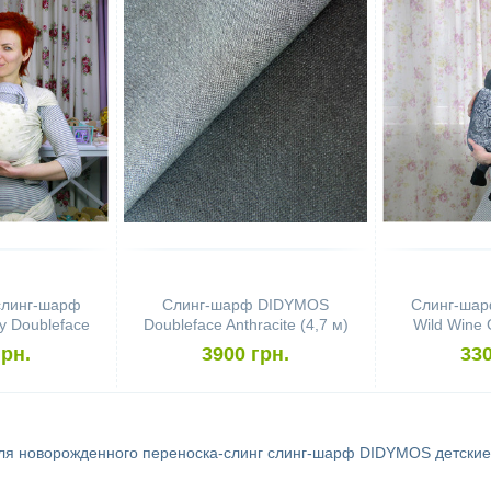
слинг-шарф
Слинг-шарф DIDYMOS
Слинг-ша
 Doubleface
Doubleface Anthracite (4,7 м)
Wild Wine 
rowth Cotton
(
грн.
3900 грн.
330
для новорожденного
переноска-слинг
слинг-шарф DIDYMOS
детски