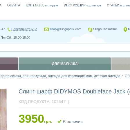
А
ОПЛАТА
КОНТАКТЫ, шоу-рум
ИНСТРУКЦИИ к слингам
СТАТЬИ о слин
5-47
Перезвоните мне
shop@slingopark.com
SlingoConsultant
К
Пн.-Сб.: 10.00-18.00
ДЛЯ МАЛЫША
, эргорюкзаки, слингоодежда, одежда для кормящих мам, детская одежда
СЛ
Слинг-шарф DIDYMOS Doubleface Jack (
КОД ПРОДУКТА:
102547
|
3950
грн.
В наличии