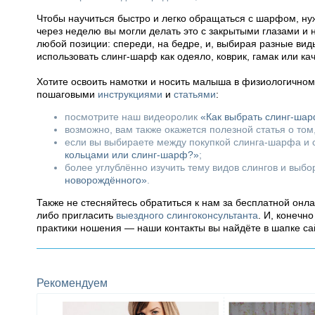
Чтобы научиться быстро и легко обращаться с шарфом, нуж
через неделю вы могли делать это с закрытыми глазами и
любой позиции: спереди, на бедре, и, выбирая разные вид
использовать слинг-шарф как одеяло, коврик, гамак или ка
Хотите освоить намотки и носить малыша в физиологично
пошаговыми
инструкциями
и
статьями
:
посмотрите наш видеоролик
«Как выбрать слинг-ша
возможно, вам также окажется полезной статья о том
если вы выбираете между покупкой слинга-шарфа и с
кольцами или слинг-шарф?»
;
более углублённо изучить тему видов слингов и выб
новорождённого»
.
Также не стесняйтесь обратиться к нам за бесплатной онл
либо пригласить
выездного слингоконсультанта
. И, конечн
практики ношения — наши контакты вы найдёте в шапке са
Рекомендуем