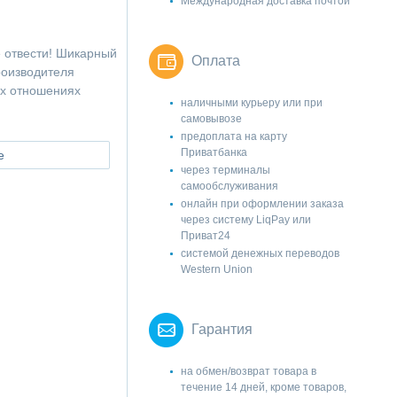
Международная доставка почтой
е отвести! Шикарный
Оплата
роизводителя
ех отношениях
наличными курьеру или при
самовывозе
предоплата на карту
Приватбанка
е
через терминалы
самообслуживания
онлайн при оформлении заказа
через систему LiqPay или
Приват24
системой денежных переводов
Western Union
Гарантия
на обмен/возврат товара в
течение 14 дней, кроме товаров,