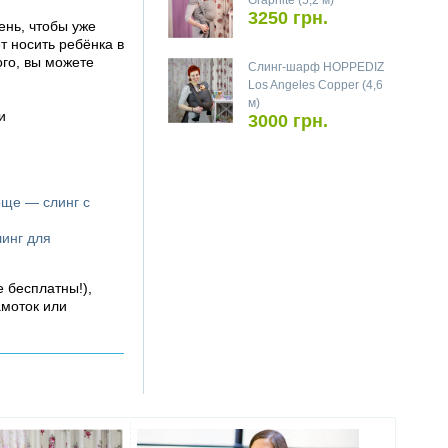
Graphite (5,2 м)
3250 грн.
ень, чтобы уже
 носить ребёнка в
ого, вы можете
Слинг-шарф HOPPEDIZ
Los Angeles Copper (4,6
м)
и
3000 грн.
още — слинг с
линг для
е бесплатны!),
амоток или