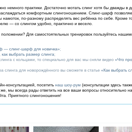
но немного практики. Достаточно мотать слинг хотя бы дважды в д
 наслаждаться комфортным слингоношением. Слинг-шарф позволяет
ы намоток, по-разному распределять вес ребёнка по себе. Кроме т
челю — со слингом удобно, практично и весело.
м положении? Для самостоятельных тренировок пользуйтесь нашим
рф — слинг-шарф для новичка»
;
,
как выбрать размер слинга
;
линга с кольцами, то специально для вас мы сняли видео
«Что пр
ора слинга для новорождённого вы сможете в статье
«Как выбрать с
айн-консультацией, посетить
наш шоу-рум
(консультации здесь такж
о же, мы всегда рады ответить на все ваши вопросы относительно н
йта. Приятного слингоношения!