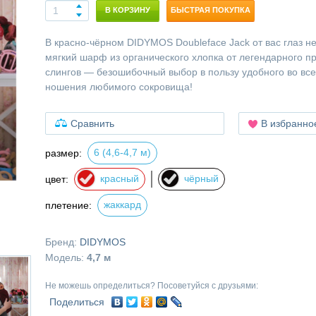
В КОРЗИНУ
БЫСТРАЯ ПОКУПКА
В красно-чёрном DIDYMOS Doubleface Jack от вас глаз н
мягкий шарф из органического хлопка от легендарного п
слингов — безошибочный выбор в пользу удобного во вс
ношения любимого сокровища!
Сравнить
В избранно
6 (4,6-4,7 м)
размер:
красный
чёрный
цвет:
жаккард
плетение:
Бренд:
DIDYMOS
Модель:
4,7 м
Не можешь определиться? Посоветуйся с друзьями:
Поделиться