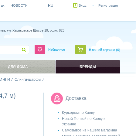
RU
гах
НОВОСТИ
Вход
Регистрация
иев, ул. Харьковское Шоссе 19, офис 823
Избранное
В вашей корзине (
0
)
ДЛЯ ДОМА
БРЕНДЫ
ИНГИ
Слинги-шарфы
4,7 м)
Доставка
Курьером по Киеву
Новой Почтой по Киеву и
Украине
Самовывоз из нашего магазина