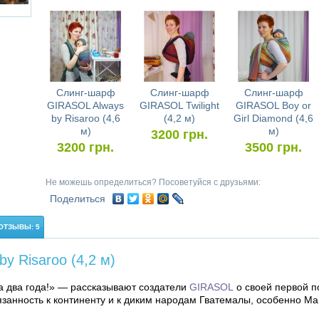
Слинг-шарф
Слинг-шарф
Слинг-шарф
GIRASOL Always
GIRASOL Twilight
GIRASOL Boy or
by Risaroo (4,6
(4,2 м)
Girl Diamond (4,6
м)
м)
3200
грн.
3200
грн.
3500
грн.
Не можешь определиться? Посоветуйся с друзьями:
Поделиться
ОТЗЫВЫ: 5
 Risaroo (4,2 м)
а два года!» — рассказывают создатели
GIRASOL
о своей первой п
занность к континенту и к диким народам Гватемалы, особенно Ма