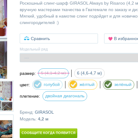
Роскошный слинг-шарф GIRASOL Always by Risaroo (4,2 м
вручную мастерами ткачества в Гватемале по заказу и д
Мягкий, удобный в намотке слинг подойдет и для новичко
слингородителей :)
Сравнить
В избранно
Модельный ряд
5 (4,1-4,2 м)
6 (4,6-4,7 м)
размер:
голубой
жёлтый
зелёный
цвет:
двойная диагональ
плетение:
Бренд:
GIRASOL
Модель:
4,2 м
СООБЩИТЕ КОГДА ПОЯВИТСЯ