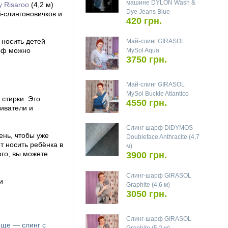
машине DYLON Wash &
y Risaroo
(4,2 м)
Dye Jeans Blue
й-слингоновичков и
420 грн.
 носить детей
Май-слинг GIRASOL
арф можно
MySol Aqua
3750 грн.
Май-слинг GIRASOL
MySol Buckle Atlantico
 стирки. Это
4550 грн.
ливатели и
Слинг-шарф DIDYMOS
ень, чтобы уже
Doubleface Anthracite (4,7
 носить ребёнка в
м)
ого, вы можете
3900 грн.
Слинг-шарф GIRASOL
и
Graphite (4,6 м)
3050 грн.
Слинг-шарф GIRASOL
още — слинг с