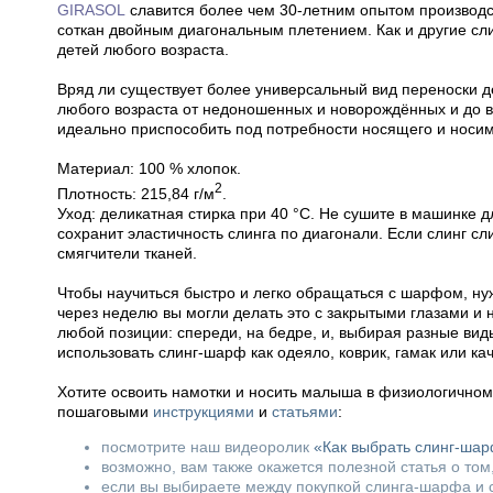
GIRASOL
славится более чем 30-летним опытом производс
соткан двойным диагональным плетением. Как и другие сл
детей любого возраста.
Вряд ли существует более универсальный вид переноски д
любого возраста от недоношенных и новорождённых и до в
идеально приспособить под потребности носящего и носим
Материал: 100 % хлопок.
2
Плотность: 215,84 г/м
.
Уход: деликатная стирка при 40 °С. Не сушите в машинке д
сохранит эластичность слинга по диагонали. Если слинг сл
смягчители тканей.
Чтобы научиться быстро и легко обращаться с шарфом, нуж
через неделю вы могли делать это с закрытыми глазами и
любой позиции: спереди, на бедре, и, выбирая разные вид
использовать слинг-шарф как одеяло, коврик, гамак или ка
Хотите освоить намотки и носить малыша в физиологично
пошаговыми
инструкциями
и
статьями
:
посмотрите наш видеоролик
«Как выбрать слинг-ша
возможно, вам также окажется полезной статья о том
если вы выбираете между покупкой слинга-шарфа и с