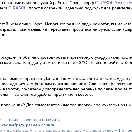
тва тканых слингов ручной работы. Слинг-шарф
GIRASOL
Always b
инги
GIRASOL
, прост в освоении, идеально подходит для родителе
етей, чем слинг-шарф. Используя разные виды намоток, вы можете
озраста, пока малыш не перестанет проситься на ручки. Слинг-ш
ого.
ля сушки, чтобы не спровоцировать чрезмерную усадку ткани после
ишком испачкан, допустима стирка при 60 °C. Не используйте отбе
но немного практики. Достаточно мотать слинг хотя бы дважды в д
 наслаждаться комфортным слингоношением. Слинг-шарф позволяет
ы намоток, по-разному распределять вес ребёнка по себе. Кроме т
челю — со слингом удобно, практично и весело.
м положении? Для самостоятельных тренировок пользуйтесь нашим
рф — слинг-шарф для новичка»
;
,
как выбрать размер слинга
;
линга с кольцами, то специально для вас мы сняли видео
«Что пр