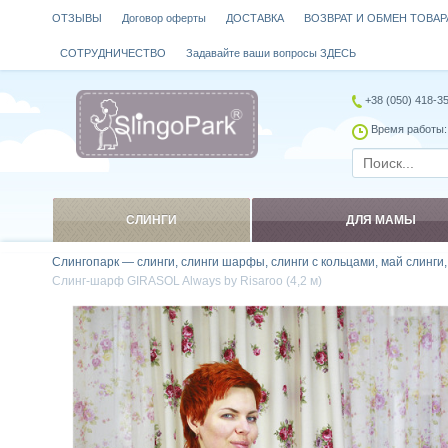
ОТЗЫВЫ
Договор оферты
ДОСТАВКА
ВОЗВРАТ И ОБМЕН ТОВАР
СОТРУДНИЧЕСТВО
Задавайте ваши вопросы ЗДЕСЬ
+38 (050) 418-3
Время работы: 
СЛИНГИ
ДЛЯ МАМЫ
Слингопарк — слинги, слинги шарфы, слинги с кольцами, май слинги
Слинг-шарф GIRASOL Always by Risaroo (4,2 м)