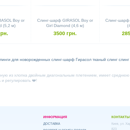
ASOL Boy or
Слинг-шарф GIRASOL Boy or
Слинг-шарф
d (5,2 м)
Girl Diamond (4,6 м)
(
грн.
3500 грн.
285
линги для новорожденных
слинг-шарф Гирасол
тканый слинг
слинг
учную из хлопка двойным диагональным плетением, имеет среднюю 
ь и регулировать
❤️!
ИНФОРМАЦИЯ
КОНТАКТЫ
ДОСТАВКА
Киев, ул. Х
823