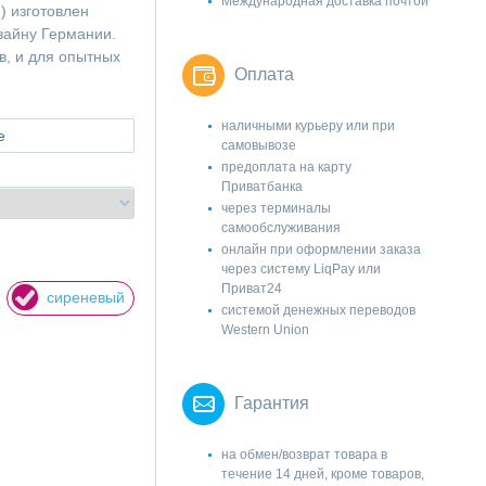
Международная доставка почтой
) изготовлен
изайну Германии.
в, и для опытных
Оплата
наличными курьеру или при
е
самовывозе
предоплата на карту
Приватбанка
через терминалы
самообслуживания
онлайн при оформлении заказа
через систему LiqPay или
Приват24
сиреневый
системой денежных переводов
Western Union
Гарантия
на обмен/возврат товара в
течение 14 дней, кроме товаров,