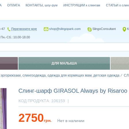
А
ОПЛАТА
КОНТАКТЫ, шоу-рум
ИНСТРУКЦИИ к слингам
СТАТЬИ о слин
5-47
Перезвоните мне
shop@slingopark.com
SlingoConsultant
К
Пн.-Сб.: 10.00-18.00
ДЛЯ МАЛЫША
, эргорюкзаки, слингоодежда, одежда для кормящих мам, детская одежда
СЛ
Слинг-шарф GIRASOL Always by Risaroo 
КОД ПРОДУКТА:
106159
|
2750
грн.
Нет в наличии