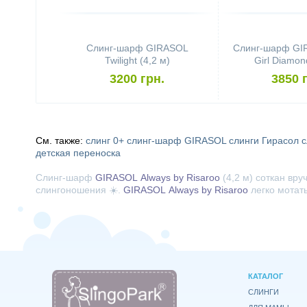
Слинг-шарф GIRASOL
Слинг-шарф GIR
Twilight (4,2 м)
Girl Diamon
3200 грн.
3850 
См. также:
слинг 0+
слинг-шарф GIRASOL
слинги Гирасол
с
детская переноска
Слинг-шарф
GIRASOL
Always by Risaroo
(4,2 м) соткан вр
слингоношения ☀️.
GIRASOL
Always by Risaroo
легко мотат
КАТАЛОГ
СЛИНГИ