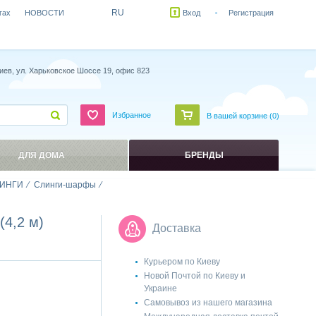
RU
гах
НОВОСТИ
Вход
Регистрация
иев, ул. Харьковское Шоссе 19, офис 823
Избранное
В вашей корзине (
0
)
ДЛЯ ДОМА
БРЕНДЫ
ИНГИ
Слинги-шарфы
(4,2 м)
Доставка
Курьером по Киеву
Новой Почтой по Киеву и
Украине
Самовывоз из нашего магазина