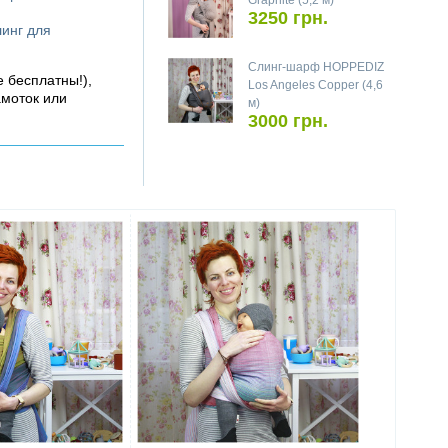
Graphite (5,2 м)
3250 грн.
линг для
Слинг-шарф HOPPEDIZ
е бесплатны!),
Los Angeles Copper (4,6
амоток или
м)
3000 грн.