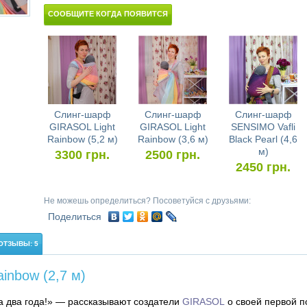
СООБЩИТЕ КОГДА ПОЯВИТСЯ
Слинг-шарф
Слинг-шарф
Слинг-шарф
GIRASOL Light
GIRASOL Light
SENSIMO Vafli
Rainbow (5,2 м)
Rainbow (3,6 м)
Black Pearl (4,6
м)
3300
грн.
2500
грн.
2450
грн.
Не можешь определиться? Посоветуйся с друзьями:
Поделиться
ОТЗЫВЫ: 5
inbow (2,7 м)
а два года!» — рассказывают создатели
GIRASOL
о своей первой п