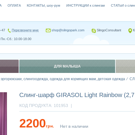
А
ОПЛАТА
КОНТАКТЫ, шоу-рум
ИНСТРУКЦИИ к слингам
СТАТЬИ о слин
5-47
Перезвоните мне
shop@slingopark.com
SlingoConsultant
К
Пн.-Сб.: 10.00-18.00
ДЛЯ МАЛЫША
, эргорюкзаки, слингоодежда, одежда для кормящих мам, детская одежда
СЛ
Слинг-шарф GIRASOL Light Rainbow (2,7
КОД ПРОДУКТА:
101953
|
2200
грн.
Нет в наличии