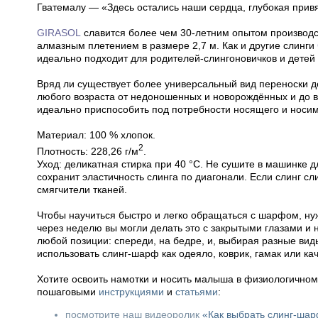
Гватемалу — «Здесь остались наши сердца, глубокая привя
GIRASOL
славится более чем 30-летним опытом производс
алмазным плетением в размере 2,7 м. Как и другие слинги
идеально подходит для родителей-слингоновичков и детей 
Вряд ли существует более универсальный вид переноски д
любого возраста от недоношенных и новорождённых и до в
идеально приспособить под потребности носящего и носим
Материал: 100 % хлопок.
2
Плотность: 228,26 г/м
.
Уход: деликатная стирка при 40 °С. Не сушите в машинке д
сохранит эластичность слинга по диагонали. Если слинг сл
смягчители тканей.
Чтобы научиться быстро и легко обращаться с шарфом, нуж
через неделю вы могли делать это с закрытыми глазами и
любой позиции: спереди, на бедре, и, выбирая разные вид
использовать слинг-шарф как одеяло, коврик, гамак или ка
Хотите освоить намотки и носить малыша в физиологично
пошаговыми
инструкциями
и
статьями
:
посмотрите наш видеоролик
«Как выбрать слинг-ша