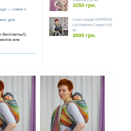
Graphite (5,2 м)
3250 грн.
още — слинг с
линг для
Слинг-шарф HOPPEDIZ
Los Angeles Copper (4,6
м)
е бесплатны!),
3000 грн.
амоток или