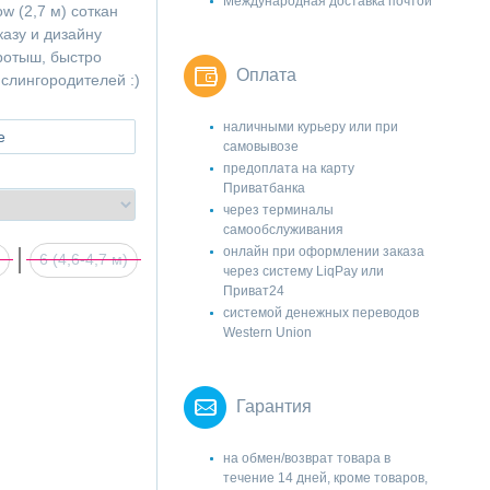
Международная доставка почтой
w (2,7 м) соткан
казу и дизайну
ротыш, быстро
Оплата
слингородителей :)
наличными курьеру или при
е
самовывозе
предоплата на карту
Приватбанка
через терминалы
самообслуживания
онлайн при оформлении заказа
6 (4,6-4,7 м)
через систему LiqPay или
Приват24
системой денежных переводов
Western Union
Гарантия
на обмен/возврат товара в
течение 14 дней, кроме товаров,