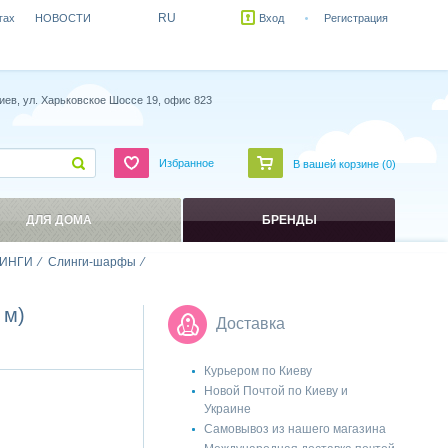
RU
гах
НОВОСТИ
Вход
Регистрация
иев, ул. Харьковское Шоссе 19, офис 823
Избранное
В вашей корзине (
0
)
ДЛЯ ДОМА
БРЕНДЫ
ИНГИ
Слинги-шарфы
 м)
Доставка
Курьером по Киеву
Новой Почтой по Киеву и
Украине
Самовывоз из нашего магазина