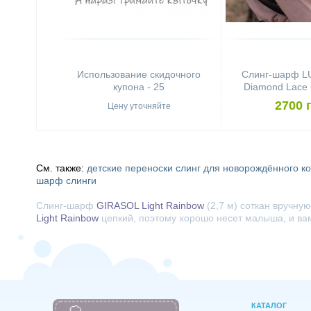
Использование скидочного
Слинг-шарф 
купона - 25
Diamond Lace 
(4,6 
2700 
Цену уточняйте
См. также:
детские переноски
слинг для новорождённого
к
шарф
слинги
Слинг-шарф
GIRASOL Light Rainbow
(2,7 м) соткан вручну
Light Rainbow
цепкий, поэтому хорошо несет малыша, и вам
КАТАЛОГ