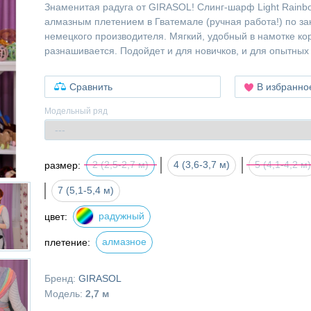
Знаменитая радуга от GIRASOL! Слинг-шарф Light Rainbo
алмазным плетением в Гватемале (ручная работа!) по за
немецкого производителя. Мягкий, удобный в намотке ко
разнашивается. Подойдет и для новичков, и для опытных 
Сравнить
В избранно
Модельный ряд
2 (2,5-2,7 м)
4 (3,6-3,7 м)
5 (4,1-4,2 м)
размер:
7 (5,1-5,4 м)
радужный
цвет:
алмазное
плетение:
Бренд:
GIRASOL
Модель:
2,7 м