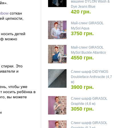
машине DYLON Wash &
йя».
Dye Jeans Blue
420 грн.
inbow
соткан
ей цепкости,
Май-слинг GIRASOL
MySol Aqua
3750 грн.
 носить детей
арф можно
Май-слинг GIRASOL
MySol Buckle Atlantico
4550 грн.
 стирки. Это
ливатели и
Слинг-шарф DIDYMOS
Doubleface Anthracite (4,7
м)
ень, чтобы уже
3900 грн.
 носить ребёнка в
ого, вы можете
Слинг-шарф GIRASOL
Graphite (4,6 м)
3050 грн.
и
Слинг-шарф GIRASOL