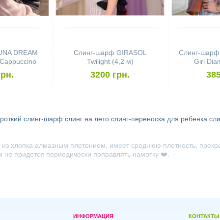
LUNA DREAM
Слинг-шарф GIRASOL
Слинг-шарф
Cappuccino
Twilight (4,2 м)
Girl Dia
м)
грн.
3200 грн.
385
ороткий слинг-шарф
слинг на лето
слинг-переноска для ребенка
сли
ю из хлопка алмазным плетением, имеет среднюю плотность, прекр
 не придется периодически поправлять намотку ❤️.
ИНФОРМАЦИЯ
КОНТАКТЫ