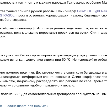
занность к континенту и к диким народам Гватемалы, особенно Ма
тва тканых слингов ручной работы. Слинг-шарф
GIRASOL Light Ra
GIRASOL
, прост в освоении, хорошо держит намотку благодаря сво
любого возраста.
етей, чем слинг-шарф. Используя разные виды намоток, вы можете
озраста, пока малыш не перестанет проситься на ручки. Слинг-ш
ого.
ля сушки, чтобы не спровоцировать чрезмерную усадку ткани после
ишком испачкан, допустима стирка при 60 °C. Не используйте отбе
но немного практики. Достаточно мотать слинг хотя бы дважды в д
 наслаждаться комфортным слингоношением. Слинг-шарф позволяет
ы намоток, по-разному распределять вес ребёнка по себе. Кроме т
челю — со слингом удобно, практично и весело.
м положении? Для самостоятельных тренировок пользуйтесь нашим
рф — слинг-шарф для новичка»
;