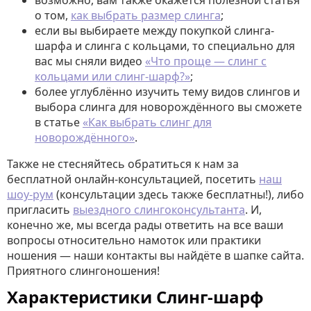
возможно, вам также окажется полезной статья
о том,
как выбрать размер слинга
;
если вы выбираете между покупкой слинга-
шарфа и слинга с кольцами, то специально для
вас мы сняли видео
«Что проще — слинг с
кольцами или слинг-шарф?»
;
более углублённо изучить тему видов слингов и
выбора слинга для новорождённого вы сможете
в статье
«Как выбрать слинг для
новорождённого»
.
Также не стесняйтесь обратиться к нам за
бесплатной онлайн-консультацией, посетить
наш
шоу-рум
(консультации здесь также бесплатны!), либо
пригласить
выездного слингоконсультанта
. И,
конечно же, мы всегда рады ответить на все ваши
вопросы относительно намоток или практики
ношения — наши контакты вы найдёте в шапке сайта.
Приятного слингоношения!
Характеристики Слинг-шарф