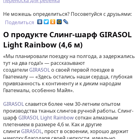
переноска для ребенка
Не можешь определиться? Посоветуйся с друзьями:
Поделиться
О продукте Слинг-шарф GIRASOL
Light Rainbow (4,6 м)
«Мы планировали поездку на полгода, а задержались
тут на два года!» — рассказывают
создатели
GIRASOL
о своей первой поездке в
Гватемалу — «Здесь остались наши сердца, глубокая
привязанность к континенту и к диким народам
Гватемалы, особенно Майя».
GIRASOL
славится более чем 30-летним опытом
производства тканых слингов ручной работы. Слинг-
шарф
GIRASOL Light Rainbow
соткан алмазным
плетением в размере 4,6 м. Как и другие
слинги
GIRASOL
, прост в освоении, хорошо держит
намотку благодаря своей цепкости, идеально