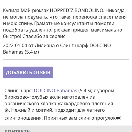
Купила Май-рюкзак HOPPEDIZ BONDOLINO. Никогда
не могла подумать, что такая переноска спасет меня
и мою спину. Грамотные консультанты помогли
подобрать удаленно, рюкзак пришёл максимально
быстро! Спасибо за сервис.
2022-01-04
от Лилиана
о
Слинг-шарф DOLCINO
Bahamas (5,4 м)
ДОБАВИТЬ ОТЗЫВ
Слинг-шарф
DOLCINO Bahamas
(5,4 м) с узором
бирюзово-голубых волн изготовлен из
органического хлопка жаккардового плетения
☀️. Нежный и мягкий, подходит для летнего
слингоношения. Приятных вам слингопрогулок❤️!
КОНТАКТЫ