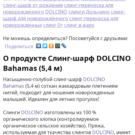
слинг-шарф от рождения
слинг-переноска для
новорожденного
DOLCINO
слинги Дольчино
слинг-
шарф для новорождённого
слинг-переноска для
новорожденных
слинг 0+
слинг в жару
Не можешь определиться? Посоветуйся с друзьями:
Поделиться
О продукте Слинг-шарф DOLCINO
Bahamas (5,4 м)
Насыщенно-голубой слинг-шарф
DOLCINO
Bahamas
(5,4 м) соткан жаккардовым плетением
нитей, подходит для ношения новорожденных
малышей. Идеален для летних прогулок!
Слинги
DOLCINO
изготовлены из 100 %
органического хлопка (контролируемое
органическое сельское хозяйство). Пряжа,
используемая для ткачества слингов
DOLCINO
, имеет