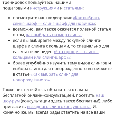
тренировок пользуйтесь нашими
пошаговыми
инструкциями
и
статьями
:
посмотрите наш видеоролик
«Как выбрать
слинг-шарф — слинг-шарф для новичка»
;
возможно, вам также окажется полезной статья
о том,
как выбрать размер слинга
;
если вы выбираете между покупкой слинга-
шарфа и слинга с кольцами, то специально для
вас мы сняли видео
«Что проще — слинг с
кольцами или слинг-шарф?»
;
более углублённо изучить тему видов слингов и
выбора слинга для новорождённого вы сможете
в статье
«Как выбрать слинг для
новорождённого»
.
Также не стесняйтесь обратиться к нам за
бесплатной онлайн-консультацией, посетить
наш
шоу-рум
(консультации здесь также бесплатны!), либо
пригласить
выездного слингоконсультанта
. И,
конечно же, мы всегда рады ответить на все ваши