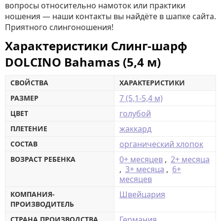
вопросы относительно намоток или практики
ношения — наши контакты вы найдёте в шапке сайта.
Приятного слингоношения!
Характеристики Слинг-шарф
DOLCINO Bahamas (5,4 м)
СВОЙСТВА
ХАРАКТЕРИСТИКИ
7 (5,1-5,4 м)
РАЗМЕР
голубой
ЦВЕТ
жаккард
ПЛЕТЕНИЕ
органический хлопок
СОСТАВ
0+ месяцев
,
2+ месяца
ВОЗРАСТ РЕБЕНКА
,
3+ месяца
,
6+
месяцев
Швейцария
КОМПАНИЯ-
ПРОИЗВОДИТЕЛЬ
Германия
СТРАНА ПРОИЗВОДСТВА