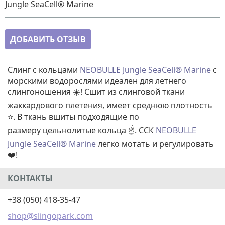
Jungle SeaCell® Marine
ДОБАВИТЬ ОТЗЫВ
Слинг с кольцами
NEOBULLE Jungle SeaCell® Marine
с
морскими водорослями идеален для летнего
слингоношения ☀️! Сшит из слинговой ткани
жаккардового плетения, имеет среднюю плотность
⭐. В ткань вшиты подходящие по
размеру цельнолитые кольца ☝️. ССК
NEOBULLE
Jungle SeaCell® Marine
легко мотать и регулировать
❤️!
КОНТАКТЫ
+38 (050) 418-35-47
shop@slingopark.com