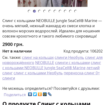
Слинг с кольцами NEOBULLE Jungle SeaCell® Marine —
очень мягкий, нежный жаккард из смеси хлопка и
волокон морских водорослей. Идеален для ношения
совсем крохотного и такого любимого сокровища!
2900
грн.
Нет в наличии
Код продукта:
106202
См. также:
слинг на кольцах
слинги Необуль
слинг для
новорождённого
NEOBULLE
слинги с кольцами
слинг
с кольцами NEOBULLE Jungle SeaCell® Marine
летний
слинг
слинг с кольцами Необуль
переноска-слинг 0+
слинги
Не можешь определиться? Посоветуйся с друзьями:
Поделиться
О продукте Слинг с кольцами