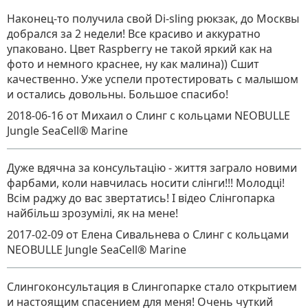
Наконец-то получила свой Di-sling рюкзак, до Москвы
добрался за 2 недели! Все красиво и аккуратно
упаковано. Цвет Raspberry не такой яркий как на
фото и немного краснее, ну как малина)) Сшит
качественно. Уже успели протестировать с малышом
и остались довольны. Большое спасибо!
2018-06-16
от Михаил
о
Слинг с кольцами NEOBULLE
Jungle SeaCell® Marine
Дуже вдячна за консультацію - життя заграло новими
фарбами, коли навчилась носити слінги!!! Молодці!
Всім раджу до вас звертатись! І відео Слінгопарка
найбільш зрозумілі, як на мене!
2017-02-09
от Елена Сивальнева
о
Слинг с кольцами
NEOBULLE Jungle SeaCell® Marine
Слингоконсультация в Слингопарке стало открытием
и настоящим спасением для меня! Очень чуткий