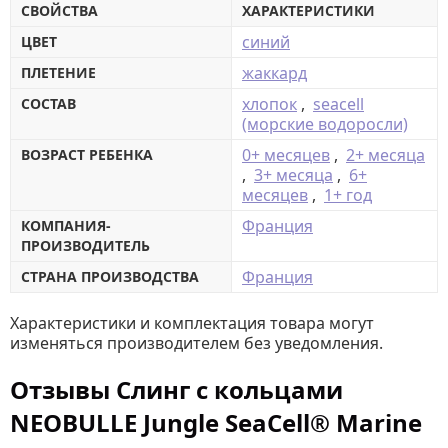
СВОЙСТВА
ХАРАКТЕРИСТИКИ
синий
ЦВЕТ
жаккард
ПЛЕТЕНИЕ
хлопок
,
seacell
СОСТАВ
(морские водоросли)
0+ месяцев
,
2+ месяца
ВОЗРАСТ РЕБЕНКА
,
3+ месяца
,
6+
месяцев
,
1+ год
Франция
КОМПАНИЯ-
ПРОИЗВОДИТЕЛЬ
Франция
СТРАНА ПРОИЗВОДСТВА
Характеристики и комплектация товара могут
изменяться производителем без уведомления.
Отзывы Слинг с кольцами
NEOBULLE Jungle SeaCell® Marine