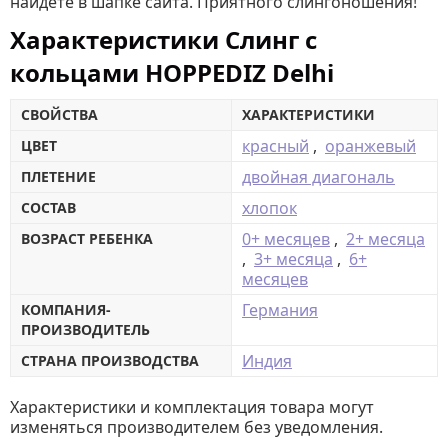
найдёте в шапке сайта. Приятного слингоношения!
Характеристики Слинг с
кольцами HOPPEDIZ Delhi
СВОЙСТВА
ХАРАКТЕРИСТИКИ
красный
,
оранжевый
ЦВЕТ
двойная диагональ
ПЛЕТЕНИЕ
хлопок
СОСТАВ
0+ месяцев
,
2+ месяца
ВОЗРАСТ РЕБЕНКА
,
3+ месяца
,
6+
месяцев
Германия
КОМПАНИЯ-
ПРОИЗВОДИТЕЛЬ
Индия
СТРАНА ПРОИЗВОДСТВА
Характеристики и комплектация товара могут
изменяться производителем без уведомления.