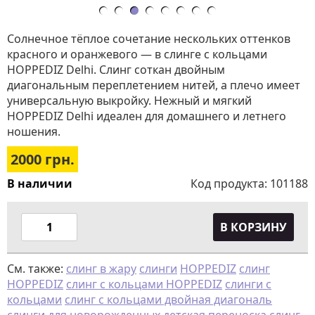
Солнечное тёплое сочетание нескольких оттенков
красного и оранжевого — в слинге с кольцами
HOPPEDIZ Delhi. Слинг соткан двойным
диагональным переплетением нитей, а плечо имеет
универсальную выкройку. Нежный и мягкий
HOPPEDIZ Delhi идеален для домашнего и летнего
ношения.
2000
грн.
В наличии
Код продукта:
101188
В КОРЗИНУ
См. также:
слинг в жару
слинги
HOPPEDIZ
слинг
HOPPEDIZ
слинг с кольцами HOPPEDIZ
слинги с
кольцами
слинг с кольцами двойная диагональ