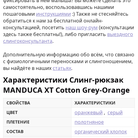
фиксировать в нем малыша? Вы можете сделать это
самостоятельно, воспользовавшись нашими
пошаговыми
инструкциями
:) Также не стесняйтесь
обратиться к нам за бесплатной онлайн-
консультацией, посетить
наш шоу-рум
(консультации
здесь также бесплатны!), либо пригласить
выездного
слингоконсультанта
.
Дополнительную информацию обо всём, что связано
с физиологичными переносками и слингоношением,
вы найдёте в наших
статьях
.
Характеристики Слинг-рюкзак
MANDUCA XT Cotton Grey-Orange
СВОЙСТВА
ХАРАКТЕРИСТИКИ
оранжевый
,
серый
ЦВЕТ
полотняное
ПЛЕТЕНИЕ
органический хлопок
СОСТАВ