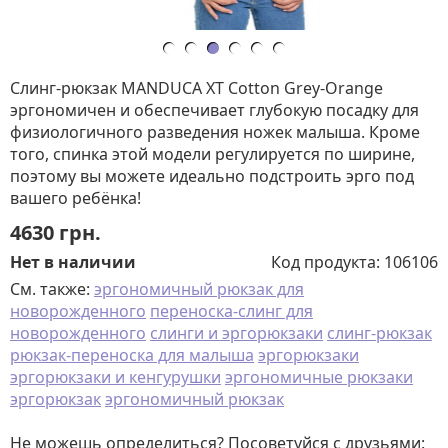
Слинг-рюкзак MANDUCA XT Cotton Grey-Orange
эргономичен и обеспечивает глубокую посадку для
физиологичного разведения ножек малыша. Кроме
того, спинка этой модели регулируется по ширине,
поэтому вы можете идеально подстроить эрго под
вашего ребёнка!
4630
грн.
Нет в наличии
Код продукта:
106106
См. также:
эргономичный рюкзак для
новорожденного
переноска-слинг для
новорожденного
слинги и эргорюкзаки
слинг-рюкзак
рюкзак-переноска для малыша
эргорюкзаки
эргорюкзаки и кенгурушки
эргономичные рюкзаки
эргорюкзак
эргономичный рюкзак
Не можешь определиться? Посоветуйся с друзьями: