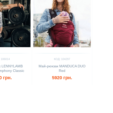
 106014
КОД: 104297
к LENNYLAMB
Май-рюкзак MANDUCA DUO
phony Classic
Red
0 грн.
5920 грн.