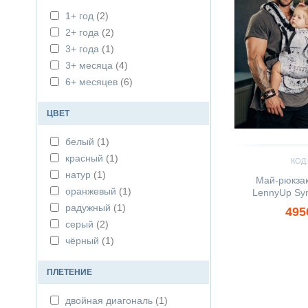
1+ год
(2)
2+ года
(2)
3+ года
(1)
3+ месяца
(4)
6+ месяцев
(6)
ЦВЕТ
белый
(1)
красный
(1)
КОД:
натур
(1)
Май-рюкза
оранжевый
(1)
LennyUp Sym
радужный
(1)
495
серый
(2)
чёрный
(1)
ПЛЕТЕНИЕ
двойная диагональ
(1)