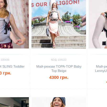
 105436
КОД: 104122
I SLING Toddler
Май-рюкзак TOPA-TOP Baby
Май-р
Top Beige
LennyUp
0 грн.
4300 грн.
Сравнить