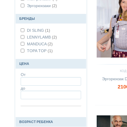
Эргорюкзаки
(2)
БРЕНДЫ
DI SLING
(1)
LENNYLAMB
(2)
MANDUCA
(2)
TOPA TOP
(1)
ЦЕНА
КОД:
От
Эргорюкзак D
210
до
Сравнить
ВОЗРАСТ РЕБЕНКА