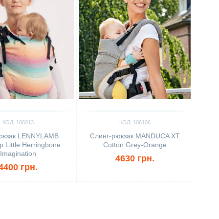
КОД: 106013
КОД: 106106
юкзак LENNYLAMB
Слинг-рюкзак MANDUCA XT
 Little Herringbone
Cotton Grey-Orange
Imagination
4630 грн.
4400 грн.