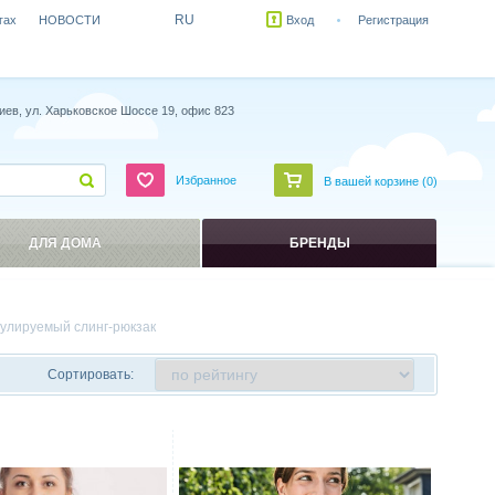
RU
гах
НОВОСТИ
Вход
Регистрация
иев, ул. Харьковское Шоссе 19, офис 823
Избранное
В вашей корзине (
0
)
ДЛЯ ДОМА
БРЕНДЫ
гулируемый слинг-рюкзак
Сортировать:
ить
Сравнить