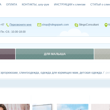
А
ОПЛАТА
КОНТАКТЫ, шоу-рум
ИНСТРУКЦИИ к слингам
СТАТЬИ о слин
5-47
Перезвоните мне
shop@slingopark.com
SlingoConsultant
К
Пн.-Сб.: 10.00-18.00
ДЛЯ МАЛЫША
, эргорюкзаки, слингоодежда, одежда для кормящих мам, детская одежда
ре
Сравнить
Сравн