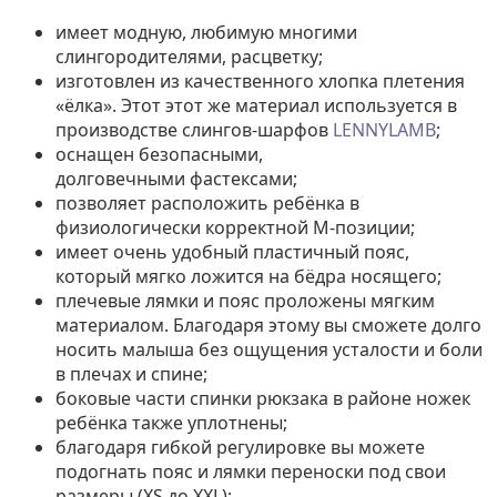
имеет модную, любимую многими
слингородителями, расцветку;
изготовлен из качественного хлопка плетения
«ёлка». Этот этот же материал используется в
производстве слингов-шарфов
LENNYLAMB
;
оснащен безопасными,
долговечными фастексами;
позволяет расположить ребёнка в
физиологически корректной М-позиции;
имеет очень удобный пластичный пояс,
который мягко ложится на бёдра носящего;
плечевые лямки и пояс проложены мягким
материалом. Благодаря этому вы сможете долго
носить малыша без ощущения усталости и боли
в плечах и спине;
боковые части спинки рюкзака в районе ножек
ребёнка также уплотнены;
благодаря гибкой регулировке вы можете
подогнать пояс и лямки переноски под свои
размеры (XS до XXL);