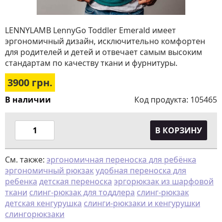
LENNYLAMB LennyGo Toddler Emerald имеет
эргономичный дизайн, исключительно комфортен
для родителей и детей и отвечает самым высоким
стандартам по качеству ткани и фурнитуры.
3900
грн.
В наличии
Код продукта:
105465
В КОРЗИНУ
См. также:
эргономичная переноска для ребёнка
эргономичный рюкзак
удобная переноска для
ребенка
детская переноска
эргорюкзак из шарфовой
ткани
слинг-рюкзак для тоддлера
слинг-рюкзак
детская кенгурушка
слинги-рюкзаки и кенгурушки
слингорюкзаки