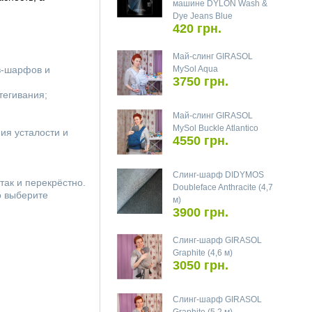
машине DYLON Wash &
Dye Jeans Blue
420 грн.
Май-слинг GIRASOL
ов-шарфов и
MySol Aqua
3750 грн.
тегивания;
Май-слинг GIRASOL
MySol Buckle Atlantico
ия усталости и
4550 грн.
Слинг-шарф DIDYMOS
так и перекрёстно.
Doubleface Anthracite (4,7
о выберите
м)
3900 грн.
Слинг-шарф GIRASOL
Graphite (4,6 м)
3050 грн.
Слинг-шарф GIRASOL