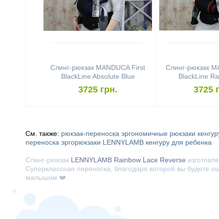
Слинг-рюкзак MANDUCA First
Слинг-рюкзак M
BlackLine Absolute Blue
BlackLine Ra
3725 грн.
3725 
См. также:
рюкзак-переноска
эргономичные рюкзаки
кенгур
переноска
эргорюкзаки LENNYLAMB
кенгуру для ребенка
Слинг-рюкзак
LENNYLAMB Rainbow Lace Reverse
изготовле
Суперклассная переноска, благодаря которой вы будете ощу
малышом ❤️.