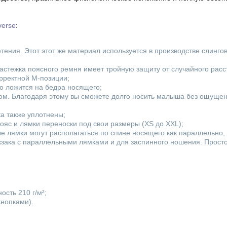
erse
:
етения. Этот этот же материал используется в производстве слинг
стежка поясного ремня имеет тройную защиту от случайного расс
рректной М-позиции;
о ложится на бедра носящего;
м. Благодаря этому вы сможете долго носить малыша без ощущен
ка также уплотнены;
ояс и лямки переноски под свои размеры (XS до XXL);
 лямки могут располагаться по спине носящего как параллельно, 
зака с параллельными лямками и для заспинного ношения. Прост
ость 210 г/м²;
кнопками).