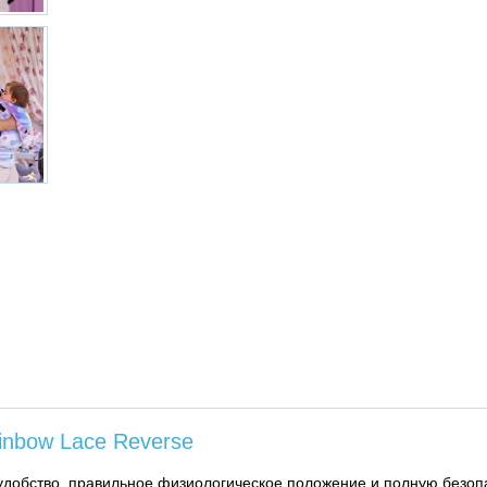
nbow Lace Reverse
добство, правильное физиологическое положение и полную безопа