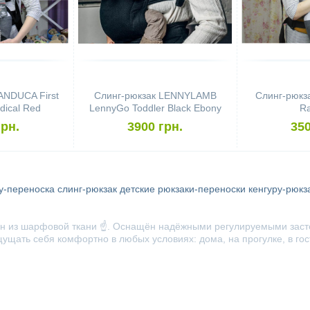
ANDUCA First
Слинг-рюкзак LENNYLAMB
Слинг-рюк
dical Red
LennyGo Toddler Black Ebony
R
грн.
3900 грн.
350
у-переноска
слинг-рюкзак
детские рюкзаки-переноски
кенгуру-рюкз
н из шарфовой ткани ☝️. Оснащён надёжными регулируемыми застё
щать себя комфортно в любых условиях: дома, на прогулке, в гост