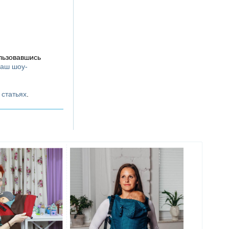
льзовавшись
аш шоу-
х
статьях
.