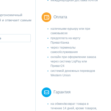
Международная доставка почтой
эргономичный
Оплата
й и отвечает самым
наличными курьеру или при
самовывозе
е
предоплата на карту
Приватбанка
через терминалы
самообслуживания
онлайн при оформлении заказа
через систему LiqPay или
Приват24
системой денежных переводов
Western Union
Гарантия
на обмен/возврат товара в
течение 14 дней, кроме товаров,