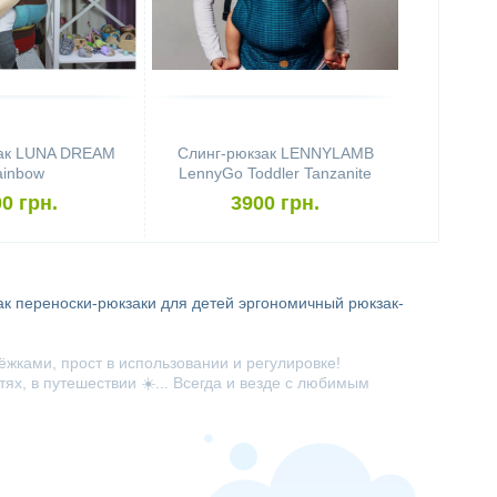
зак LUNA DREAM
Слинг-рюкзак LENNYLAMB
ainbow
LennyGo Toddler Tanzanite
0 грн.
3900 грн.
ак
переноски-рюкзаки для детей
эргономичный рюкзак-
жками, прост в использовании и регулировке!
ях, в путешествии ☀️... Всегда и везде с любимым