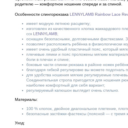
родителю — комфортное ношение спереди и за спиной.
Особенности слингорюкзака
LENNYLAMB Rainbow Lace Rev
имеет модную летнюю расцветку;
изготовлен из качественного хлопка жаккардового пл
сск
LENNYLAMB
;
оснащен безопасными, долговечными фастексами. За
позволяет расположить ребёнка в физиологически ко
имеет очень удобный пластичный пояс, который мягк
плечевые лямки и пояс проложены мягким материало
боли в плечах и спине;
боковые части спинки рюкзака в районе ножек ребён
благодаря гибкой регулировке вы можете подогнать п
для удобства ношения мягкие регулируемые плечевые
Соединительная стропа пригодится для ношения рюк
наиболее комфортный для себя вариант;
регулируемый капюшон выглядит очень стильно.
Материалы:
100 % хлопок, двойное диагональное плетение, плотн
безопасные застёжки-фастексы (поясной — с тремя 
Уход: