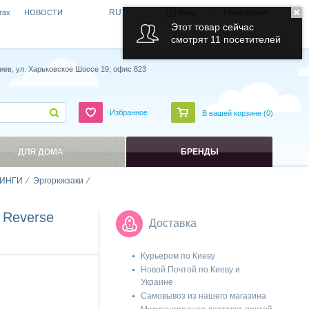
RU
гах
НОВОСТИ
Вход
Регистрация
Этот товар сейчас
смотрят 11 посетителей
иев, ул. Харьковское Шоссе 19, офис 823
Избранное
В вашей корзине (
0
)
ДЛЯ ДОМА
БРЕНДЫ
ИНГИ
Эргорюкзаки
 Reverse
Доставка
Курьером по Киеву
Новой Почтой по Киеву и
Украине
Самовывоз из нашего магазина