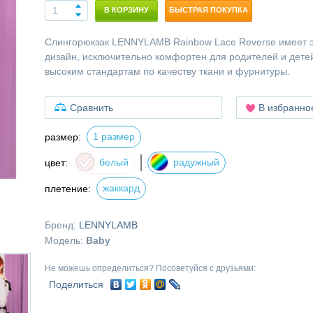
В КОРЗИНУ
БЫСТРАЯ ПОКУПКА
Слингорюкзак LENNYLAMB Rainbow Lace Reverse имеет 
дизайн, исключительно комфортен для родителей и дете
высоким стандартам по качеству ткани и фурнитуры.
Сравнить
В избранно
1 размер
размер:
белый
радужный
цвет:
жаккард
плетение:
Бренд:
LENNYLAMB
Модель:
Baby
Не можешь определиться? Посоветуйся с друзьями:
Поделиться