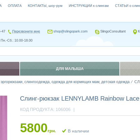
А
ОПЛАТА
КОНТАКТЫ, шоу-рум
ИНСТРУКЦИИ к слингам
СТАТЬИ о слин
5-47
Перезвоните мне
shop@slingopark.com
SlingoConsultant
К
Пн.-Сб.: 10.00-18.00
ДЛЯ МАЛЫША
, эргорюкзаки, слингоодежда, одежда для кормящих мам, детская одежда
СЛ
Слинг-рюкзак LENNYLAMB Rainbow Lace
КОД ПРОДУКТА:
106006
|
5800
грн.
В наличии