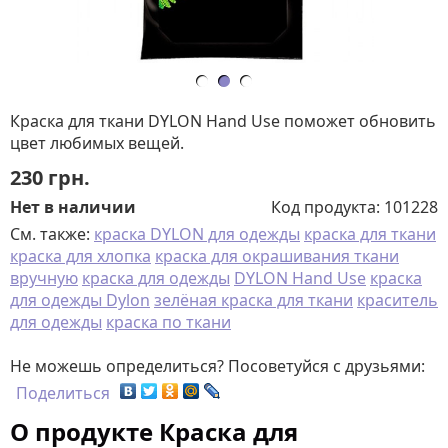
Краска для ткани DYLON Hand Use поможет обновить
цвет любимых вещей.
230
грн.
Нет в наличии
Код продукта:
101228
См. также:
краска DYLON для одежды
краска для ткани
краска для хлопка
краска для окрашивания ткани
вручную
краска для одежды
DYLON Hand Use
краска
для одежды Dylon
зелёная краска для ткани
краситель
для одежды
краска по ткани
Не можешь определиться? Посоветуйся с друзьями:
Поделиться
О продукте Краска для