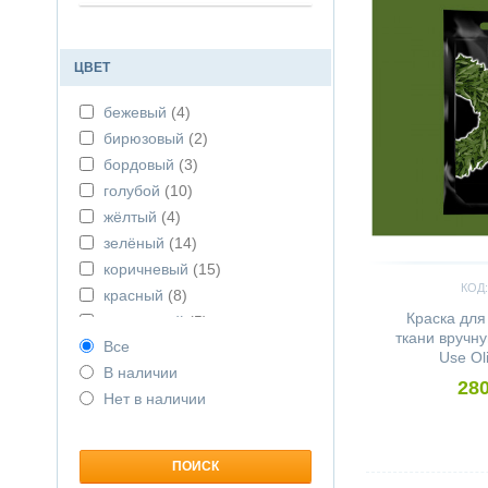
ЦВЕТ
бежевый
(4)
бирюзовый
(2)
бордовый
(3)
голубой
(10)
жёлтый
(4)
зелёный
(14)
коричневый
(15)
КОД:
красный
(8)
Краска для
оранжевый
(5)
ткани вручн
Все
розовый
(9)
Use Ol
В наличии
серый
(5)
280
Нет в наличии
синий
(11)
фиолетовый
(5)
чёрный
(3)
Сравнить