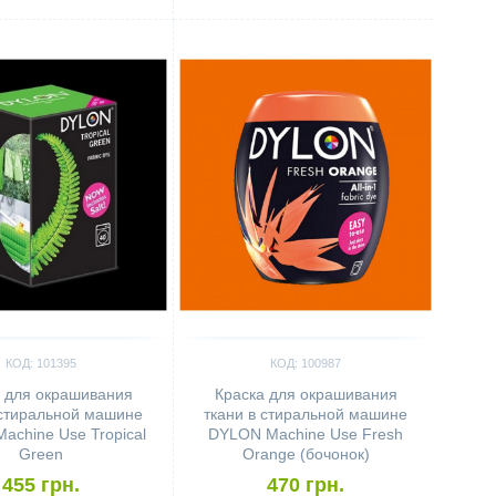
ить
Сравнить
КОД: 101395
КОД: 100987
 для окрашивания
Краска для окрашивания
 стиральной машине
ткани в стиральной машине
achine Use Tropical
DYLON Machine Use Fresh
Green
Orange (бочонок)
455 грн.
470 грн.