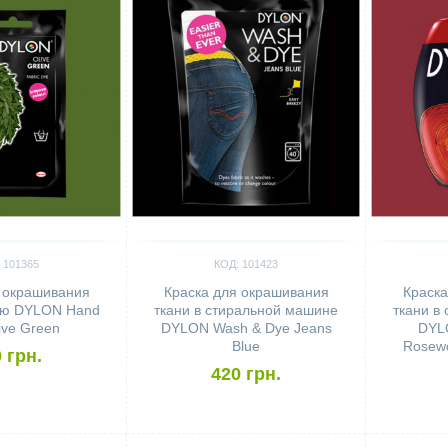
 101365
КОД: 101423
 окрашивания
Краска для окрашивания
Краска
ую DYLON Hand
ткани в стиральной машине
ткани в
ive Green
DYLON Wash & Dye Jeans
DYL
Blue
Rosewo
 грн.
420 грн.
Сравнить
Сравн