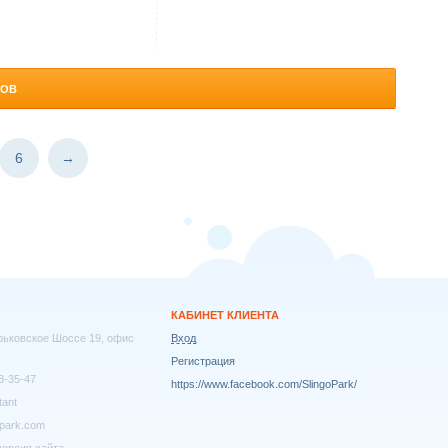
РОВ
6
→
КАБИНЕТ КЛИЕНТА
арьковское Шоссе 19, офис
Вход
Регистрация
8-35-47
https://www.facebook.com/SlingoPark/
tant
park.com