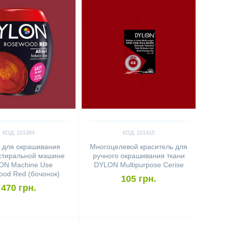
КОД: 101384
КОД: 101410
 для окрашивания
Многоцелевой краситель для
 стиральной машине
ручного окрашивания ткани
ON Machine Use
DYLON Multipurpose Cerise
od Red (бочонок)
105 грн.
470 грн.
ить
Сравнить