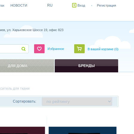
RU
гах
НОВОСТИ
Вход
Регистрация
иев, ул. Харьковское Шоссе 19, офис 823
Избранное
В вашей корзине (
0
)
ДЛЯ ДОМА
БРЕНДЫ
аситель для ткани
Сортировать:
ить
Сравнить