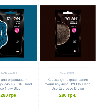
КОД: 101364
КОД: 106037
 для окрашивания
Краска для окрашивания
ручную DYLON Hand
ткани вручную DYLON Hand
se Navy Blue
Use Espresso Brown
280 грн.
280 грн.