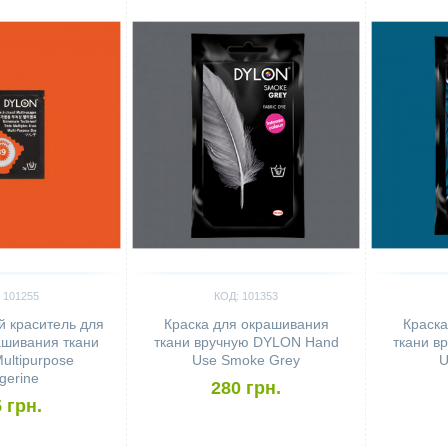
 101255
КОД: 101353
 краситель для
Краска для окрашивания
Краска
ашивания ткани
ткани вручную DYLON Hand
ткани в
ltipurpose
Use Smoke Grey
U
gerine
280 грн.
 грн.