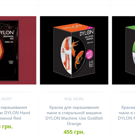
Сравнить
Сравн
 101257
КОД: 101391
 окрашивания
Краска для окрашивания
Краска
ую DYLON Hand
ткани в стиральной машине
ткани в
ewood Red
DYLON Machine Use Goldfish
DYLON M
Orange
 грн.
455 грн.