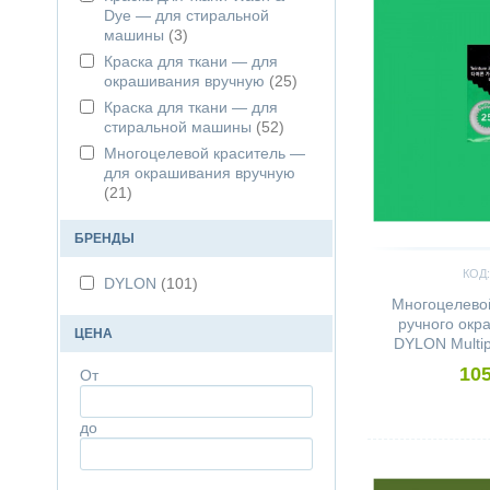
Dye — для стиральной
машины
(3)
Краска для ткани — для
окрашивания вручную
(25)
Краска для ткани — для
стиральной машины
(52)
Многоцелевой краситель —
для окрашивания вручную
(21)
БРЕНДЫ
КОД:
DYLON
(101)
Многоцелевой
ручного окр
ЦЕНА
DYLON Multip
105
От
до
Сравнить