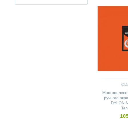
КОД:
Многоцелевой
ручного окр
DYLON Mu
Tan
105