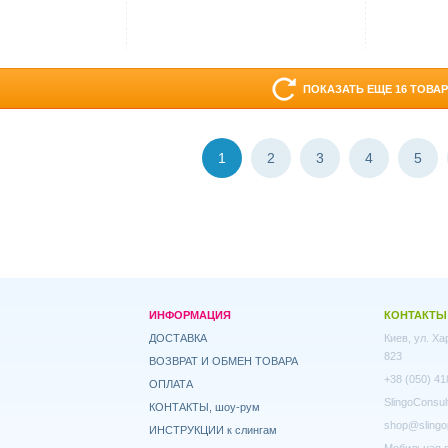
ПОКАЗАТЬ ЕЩЕ 16 ТОВА
1
2
3
4
5
ИНФОРМАЦИЯ
КОНТАКТЫ
ДОСТАВКА
Киев, ул. Х
823
ВОЗВРАТ И ОБМЕН ТОВАРА
+38 (050) 41
ОПЛАТА
SlingoConsul
КОНТАКТЫ, шоу-рум
shop@slingo
ИНСТРУКЦИИ к слингам