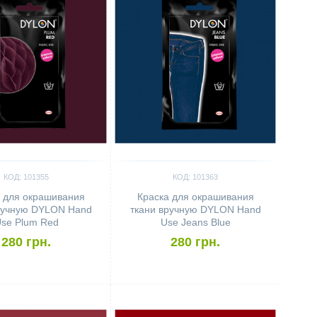
КОД: 101355
КОД: 101363
 для окрашивания
Краска для окрашивания
ручную DYLON Hand
ткани вручную DYLON Hand
se Plum Red
Use Jeans Blue
280 грн.
280 грн.
ить
Сравнить