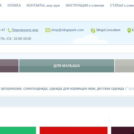
А
ОПЛАТА
КОНТАКТЫ, шоу-рум
ИНСТРУКЦИИ к слингам
СТАТЬИ о слин
5-47
Перезвоните мне
shop@slingopark.com
SlingoConsultant
К
Пн.-Сб.: 10.00-18.00
ДЛЯ МАЛЫША
, эргорюкзаки, слингоодежда, одежда для кормящих мам, детская одежда
кр
Сравнить
Сравн