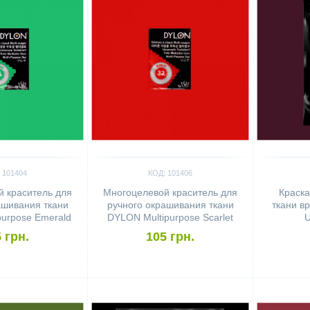
 101404
КОД: 101406
 краситель для
Многоцелевой краситель для
Краска
ашивания ткани
ручного окрашивания ткани
ткани в
urpose Emerald
DYLON Multipurpose Scarlet
U
 грн.
105 грн.
Сравнить
Сравн