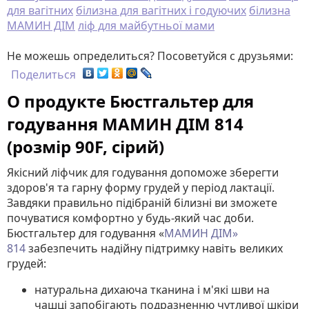
для вагітних
білизна для вагітних і годуючих
білизна
МАМИН ДІМ
ліф для майбутньої мами
Не можешь определиться? Посоветуйся с друзьями:
Поделиться
О продукте Бюстгальтер для
годування МАМИН ДІМ 814
(розмір 90F, сірий)
Якісний ліфчик для годування допоможе зберегти
здоров'я та гарну форму грудей у ​​період лактації.
Завдяки правильно підібраній білизні ви зможете
почуватися комфортно у будь-який час доби.
Бюстгальтер для годування «
МАМИН ДІМ»
814
забезпечить надійну підтримку навіть великих
грудей:
натуральна дихаюча тканина і м'які шви на
чашці запобігають подразненню чутливої ​​шкіри