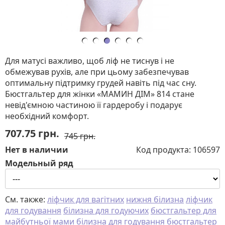
Для матусі важливо, щоб ліф не тиснув і не
обмежував рухів, але при цьому забезпечував
оптимальну підтримку грудей навіть під час сну.
Бюстгальтер для жінки «МАМИН ДІМ» 814 стане
невід'ємною частиною її гардеробу і подарує
необхідний комфорт.
707.75
грн.
745 грн.
Нет в наличии
Код продукта:
106597
Модельный ряд
См. также:
ліфчик для вагітних
нижня білизна
ліфчик
для годування
білизна для годуючих
бюстгальтер для
майбутньої мами
білизна для годування
бюстгальтер