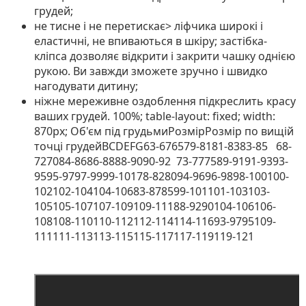
грудей;
не тисне і не перетискає> ліфчика широкі і
еластичні, не впиваються в шкіру; застібка-
кліпса дозволяє відкрити і закрити чашку однією
рукою. Ви завжди зможете зручно і швидко
нагодувати дитину;
ніжне мереживне оздоблення підкреслить красу
ваших грудей. 100%; table-layout: fixed; width:
870px;
Об'єм під грудьмиРозмірРозмір по вищій
точці грудейBCDEFG63-676579-8181-8383-85 68-
727084-8686-8888-9090-92 73-777589-9191-9393-
9595-9797-9999-10178-828094-9696-9898-100100-
102102-104104-10683-878599-101101-103103-
105105-107107-109109-11188-9290104-106106-
108108-110110-112112-114114-11693-9795109-
111111-113113-115115-117117-119119-121