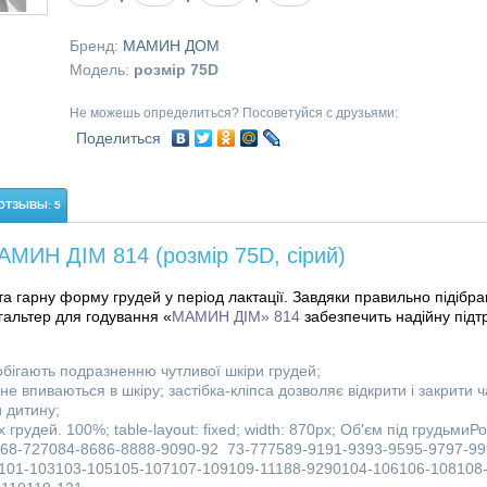
Бренд:
МАМИН ДОМ
Модель:
розмір 75D
Не можешь определиться? Посоветуйся с друзьями:
Поделиться
ОТЗЫВЫ: 5
АМИН ДІМ 814 (розмір 75D, сірий)
 гарну форму грудей у ​​період лактації. Завдяки правильно підібран
гальтер для годування «
МАМИН ДІМ» 814
забезпечить надійну підт
бігають подразненню чутливої ​​шкіри грудей;
 не впиваються в шкіру; застібка-кліпса дозволяє відкрити і закрити 
 дитину;
рудей. 100%; table-layout: fixed; width: 870px;
Об'єм під грудьмиРо
68-727084-8686-8888-9090-92 73-777589-9191-9393-9595-9797-99
101-103103-105105-107107-109109-11188-9290104-106106-108108-