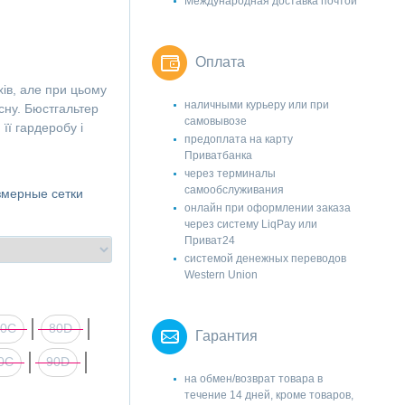
Международная доставка почтой
Оплата
хів, але при цьому
наличными курьеру или при
сну. Бюстгальтер
самовывозе
ї гардеробу і
предоплата на карту
Приватбанка
через терминалы
самообслуживания
змерные сетки
онлайн при оформлении заказа
через систему LiqPay или
Приват24
системой денежных переводов
Western Union
80C
80D
Гарантия
0C
90D
на обмен/возврат товара в
течение 14 дней, кроме товаров,