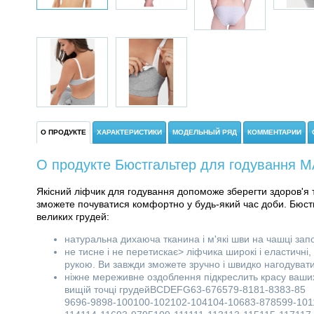
О ПРОДУКТЕ
ХАРАКТЕРИСТИКИ
МОДЕЛЬНЫЙ РЯД
КОММЕНТАРИИ
О продукте Бюстгальтер для годування М
Якісний ліфчик для годування допоможе зберегти здоров'я та
зможете почуватися комфортно у будь-який час доби. Бюст
великих грудей:
натуральна дихаюча тканина і м'які шви на чашці запо
не тисне і не перетискає> ліфчика широкі і еластичні,
рукою. Ви завжди зможете зручно і швидко нагодувати
ніжне мереживне оздоблення підкреслить красу ваших г
вищій точці грудейBCDEFG63-676579-8181-8383-85 
9696-9898-100100-102102-104104-10683-878599-101