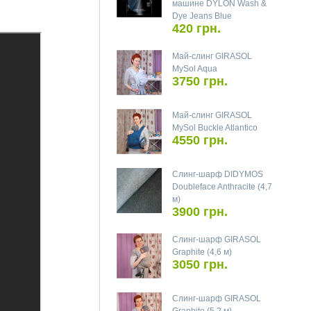
машине DYLON Wash &
Dye Jeans Blue
420 грн.
Май-слинг GIRASOL
MySol Aqua
3750 грн.
Май-слинг GIRASOL
MySol Buckle Atlantico
4550 грн.
Слинг-шарф DIDYMOS
Doubleface Anthracite (4,7
м)
3900 грн.
Слинг-шарф GIRASOL
Graphite (4,6 м)
3050 грн.
Слинг-шарф GIRASOL