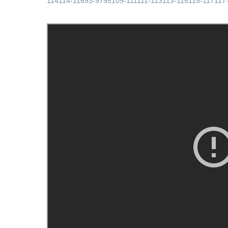
114114-11693-9795109-111111-113113-115115-117117