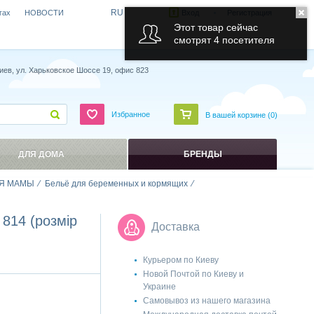
RU
гах
НОВОСТИ
Вход
Регистрация
Этот товар сейчас
смотрят 4 посетителя
иев, ул. Харьковское Шоссе 19, офис 823
Избранное
В вашей корзине (
0
)
ДЛЯ ДОМА
БРЕНДЫ
Я МАМЫ
Бельё для беременных и кормящих
814 (розмір
Доставка
Курьером по Киеву
Новой Почтой по Киеву и
Украине
Самовывоз из нашего магазина