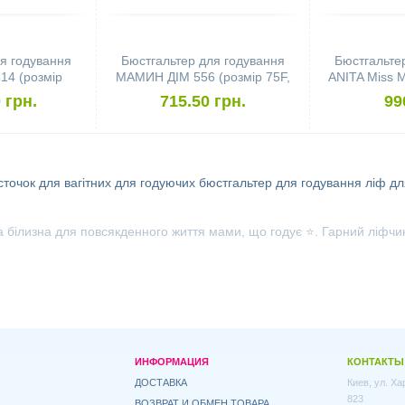
я годування
Бюстгальтер для годування
Бюстгальте
4 (розмір
МАМИН ДІМ 556 (розмір 75F,
ANITA Miss M
тист)
білий)
85C
 грн.
715.50 грн.
99
сточок для вагітних
для годуючих
бюстгальтер для годування
ліф д
лизна для повсякденного життя мами, що годує ⭐. Гарний ліфчик з
ИНФОРМАЦИЯ
КОНТАКТЫ
ДОСТАВКА
Киев, ул. Х
823
ВОЗВРАТ И ОБМЕН ТОВАРА