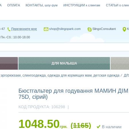
А
ОПЛАТА
КОНТАКТЫ, шоу-рум
ИНСТРУКЦИИ к слингам
СТАТЬИ о слин
5-47
Перезвоните мне
shop@slingopark.com
SlingoConsultant
К
Пн.-Сб.: 10.00-18.00
ДЛЯ МАЛЫША
, эргорюкзаки, слингоодежда, одежда для кормящих мам, детская одежда
ДЛ
Бюстгальтер для годування МАМИН ДІМ 
75D, сірий)
КОД ПРОДУКТА:
106298
|
1048.50
(
1165
)
грн.
В наличии