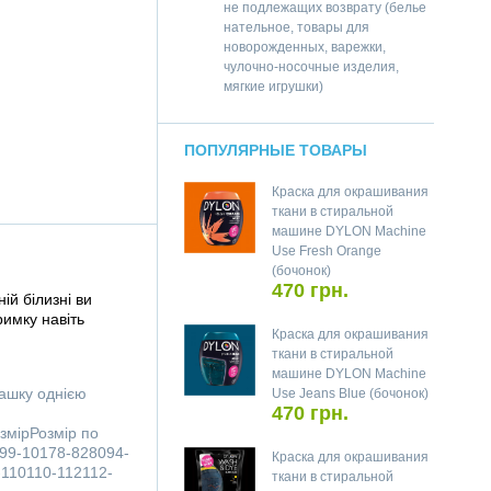
не подлежащих возврату (белье
нательное, товары для
новорожденных, варежки,
чулочно-носочные изделия,
мягкие игрушки)
ПОПУЛЯРНЫЕ ТОВАРЫ
Краска для окрашивания
ткани в стиральной
машине DYLON Machine
Use Fresh Orange
(бочонок)
470 грн.
ій білизні ви
римку навіть
Краска для окрашивания
ткани в стиральной
машине DYLON Machine
чашку однією
Use Jeans Blue (бочонок)
470 грн.
змірРозмір по
99-10178-828094-
Краска для окрашивания
110110-112112-
ткани в стиральной