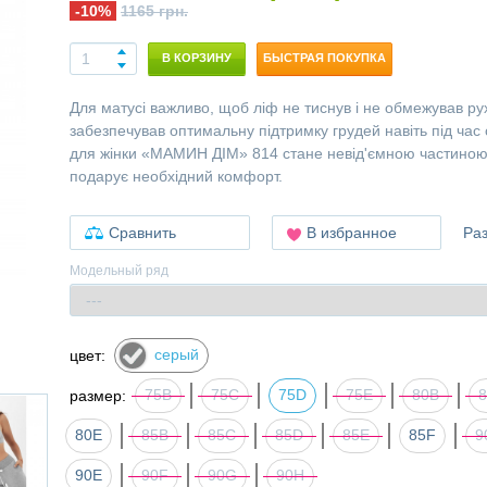
-10%
1165 грн.
В КОРЗИНУ
БЫСТРАЯ ПОКУПКА
Для матусі важливо, щоб ліф не тиснув і не обмежував ру
забезпечував оптимальну підтримку грудей навіть під час 
для жінки «МАМИН ДІМ» 814 стане невід'ємною частиною ї
подарує необхідний комфорт.
Сравнить
В избранное
Ра
Модельный ряд
серый
цвет:
75B
75C
75D
75Е
80B
размер:
80E
85B
85C
85D
85E
85F
9
90E
90F
90G
90H