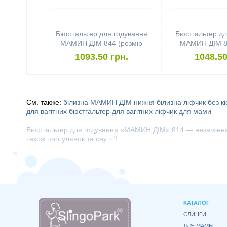
Бюстгальтер для годування
Бюстгальтер дл
МАМИН ДІМ 844 (розмір
МАМИН ДІМ 81
90G, чорний)
90C, аме
1093.50 грн.
1048.50
См. также:
білизна МАМИН ДІМ
нижня білизна
ліфчик без кі
для вагітних
бюстгальтер для вагітних
ліфчик для мами
Бюстгальтер для годування «МАМИН ДІМ» 814 — незамінна бі
також прогулянок та сну ✅!
КАТАЛОГ
СЛИНГИ
ДЛЯ МАМЫ