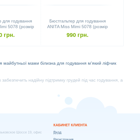
р для годування
Бюстгальтер для годування
imi 5078 (розмір
ANITA Miss Mimi 5078 (розмір
, Black)
75D, Black)
0 грн.
990 грн.
ля майбутньої мами
білизна для годування
м'який ліфчик
абезпечить надійну підтримку грудей під час годування, а
КАБИНЕТ КЛИЕНТА
арьковское Шоссе 19, офис
Вход
Регистрация