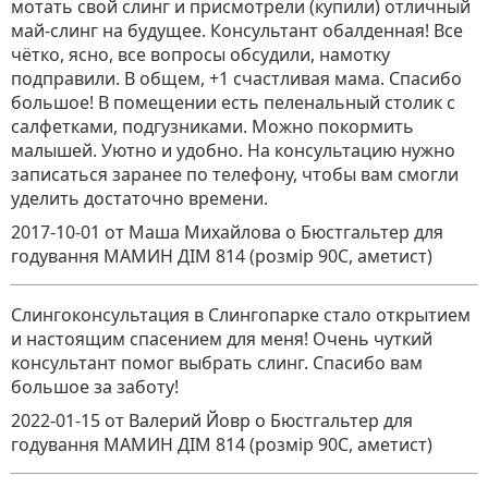
мотать свой слинг и присмотрели (купили) отличный
май-слинг на будущее. Консультант обалденная! Все
чётко, ясно, все вопросы обсудили, намотку
подправили. В общем, +1 счастливая мама. Спасибо
большое! В помещении есть пеленальный столик с
салфетками, подгузниками. Можно покормить
малышей. Уютно и удобно. На консультацию нужно
записаться заранее по телефону, чтобы вам смогли
уделить достаточно времени.
2017-10-01
от Маша Михайлова
о
Бюстгальтер для
годування МАМИН ДІМ 814 (розмір 90C, аметист)
Слингоконсультация в Слингопарке стало открытием
и настоящим спасением для меня! Очень чуткий
консультант помог выбрать слинг. Спасибо вам
большое за заботу!
2022-01-15
от Валерий Йовр
о
Бюстгальтер для
годування МАМИН ДІМ 814 (розмір 90C, аметист)