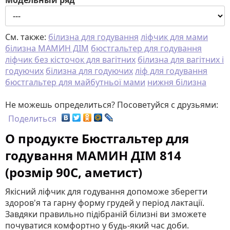
Модельный ряд
См. также:
білизна для годування
ліфчик для мами
білизна МАМИН ДІМ
бюстгальтер для годування
ліфчик без кісточок для вагітних
білизна для вагітних і
годуючих
білизна для годуючих
ліф для годування
бюстгальтер для майбутньої мами
нижня білизна
Не можешь определиться? Посоветуйся с друзьями:
Поделиться
О продукте Бюстгальтер для
годування МАМИН ДІМ 814
(розмір 90C, аметист)
Якісний ліфчик для годування допоможе зберегти
здоров'я та гарну форму грудей у ​​період лактації.
Завдяки правильно підібраній білизні ви зможете
почуватися комфортно у будь-який час доби.