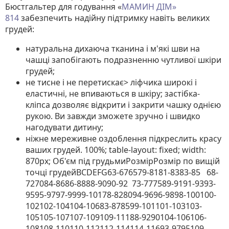
Бюстгальтер для годування «
МАМИН ДІМ»
814
забезпечить надійну підтримку навіть великих
грудей:
натуральна дихаюча тканина і м'які шви на
чашці запобігають подразненню чутливої ​​шкіри
грудей;
не тисне і не перетискає> ліфчика широкі і
еластичні, не впиваються в шкіру; застібка-
кліпса дозволяє відкрити і закрити чашку однією
рукою. Ви завжди зможете зручно і швидко
нагодувати дитину;
ніжне мереживне оздоблення підкреслить красу
ваших грудей. 100%; table-layout: fixed; width:
870px;
Об'єм під грудьмиРозмірРозмір по вищій
точці грудейBCDEFG63-676579-8181-8383-85 68-
727084-8686-8888-9090-92 73-777589-9191-9393-
9595-9797-9999-10178-828094-9696-9898-100100-
102102-104104-10683-878599-101101-103103-
105105-107107-109109-11188-9290104-106106-
108108-110110-112112-114114-11693-9795109-