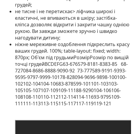
грудей;
не тисне і не перетискає> ліфчика широкі і
еластичні, не впиваються в шкіру; застібка-
кліпса дозволяє відкрити і закрити чашку однією
рукою. Ви завжди зможете зручно і швидко
нагодувати дитину;
ніжне мереживне оздоблення підкреслить красу
ваших грудей. 100%; table-layout: fixed; width:
870px;
Об'єм під грудьмиРозмірРозмір по вищій
точці грудейBCDEFG63-676579-8181-8383-85 68-
727084-8686-8888-9090-92 73-777589-9191-9393-
9595-9797-9999-10178-828094-9696-9898-100100-
102102-104104-10683-878599-101101-103103-
105105-107107-109109-11188-9290104-106106-
108108-110110-112112-114114-11693-9795109-
111111-113113-115115-117117-119119-121