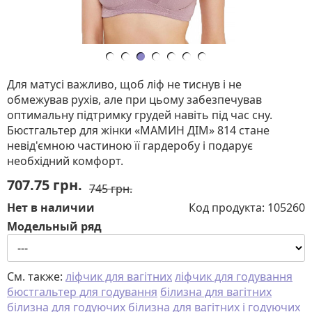
Для матусі важливо, щоб ліф не тиснув і не
обмежував рухів, але при цьому забезпечував
оптимальну підтримку грудей навіть під час сну.
Бюстгальтер для жінки «МАМИН ДІМ» 814 стане
невід'ємною частиною її гардеробу і подарує
необхідний комфорт.
707.75
грн.
745 грн.
Нет в наличии
Код продукта:
105260
Модельный ряд
См. также:
ліфчик для вагітних
ліфчик для годування
бюстгальтер для годування
білизна для вагітних
білизна для годуючих
білизна для вагітних і годуючих