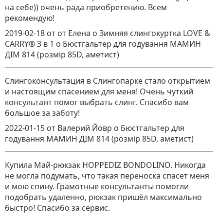
на себе)) очень рада приобретению. Всем
рекомендую!
2019-02-18
от от Елена о Зимняя слингокуртка LOVE &
CARRY® 3 в 1
о
Бюстгальтер для годування МАМИН
ДІМ 814 (розмір 85D, аметист)
Слингоконсультация в Слингопарке стало открытием
и настоящим спасением для меня! Очень чуткий
консультант помог выбрать слинг. Спасибо вам
большое за заботу!
2022-01-15
от Валерий Йовр
о
Бюстгальтер для
годування МАМИН ДІМ 814 (розмір 85D, аметист)
Купила Май-рюкзак HOPPEDIZ BONDOLINO. Никогда
не могла подумать, что такая переноска спасет меня
и мою спину. Грамотные консультанты помогли
подобрать удаленно, рюкзак пришёл максимально
быстро! Спасибо за сервис.