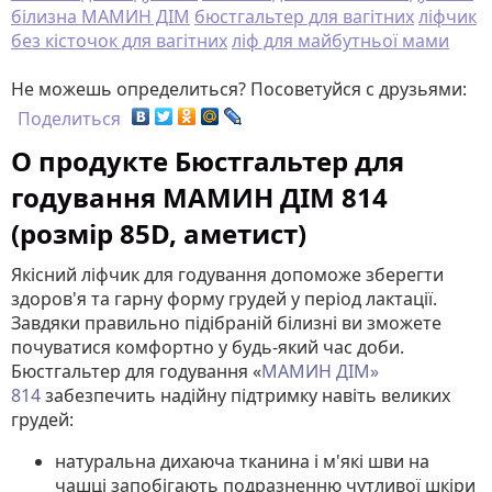
білизна МАМИН ДІМ
бюстгальтер для вагітних
ліфчик
без кісточок для вагітних
ліф для майбутньої мами
Не можешь определиться? Посоветуйся с друзьями:
Поделиться
О продукте Бюстгальтер для
годування МАМИН ДІМ 814
(розмір 85D, аметист)
Якісний ліфчик для годування допоможе зберегти
здоров'я та гарну форму грудей у ​​період лактації.
Завдяки правильно підібраній білизні ви зможете
почуватися комфортно у будь-який час доби.
Бюстгальтер для годування «
МАМИН ДІМ»
814
забезпечить надійну підтримку навіть великих
грудей:
натуральна дихаюча тканина і м'які шви на
чашці запобігають подразненню чутливої ​​шкіри