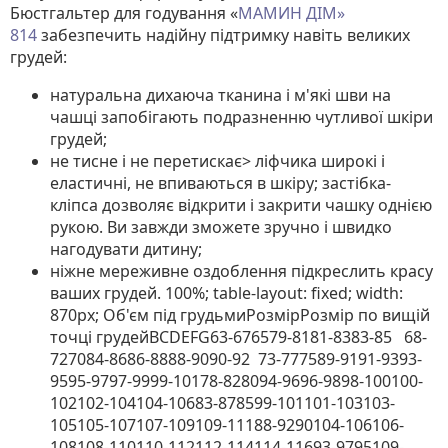
Бюстгальтер для годування «
МАМИН ДІМ»
814
забезпечить надійну підтримку навіть великих
грудей:
натуральна дихаюча тканина і м'які шви на
чашці запобігають подразненню чутливої ​​шкіри
грудей;
не тисне і не перетискає> ліфчика широкі і
еластичні, не впиваються в шкіру; застібка-
кліпса дозволяє відкрити і закрити чашку однією
рукою. Ви завжди зможете зручно і швидко
нагодувати дитину;
ніжне мереживне оздоблення підкреслить красу
ваших грудей. 100%; table-layout: fixed; width:
870px;
Об'єм під грудьмиРозмірРозмір по вищій
точці грудейBCDEFG63-676579-8181-8383-85 68-
727084-8686-8888-9090-92 73-777589-9191-9393-
9595-9797-9999-10178-828094-9696-9898-100100-
102102-104104-10683-878599-101101-103103-
105105-107107-109109-11188-9290104-106106-
108108-110110-112112-114114-11693-9795109-