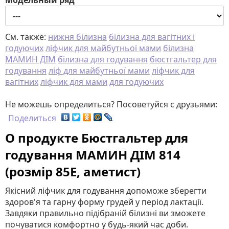
Модельный ряд
См. также:
нижня білизна
білизна для вагітних і
годуючих
ліфчик для майбутньої мами
білизна
МАМИН ДІМ
білизна для годування
бюстгальтер для
годування
ліф для майбутньої мами
ліфчик для
вагітних
ліфчик для мами
для годуючих
Не можешь определиться? Посоветуйся с друзьями:
Поделиться
О продукте Бюстгальтер для
годування МАМИН ДІМ 814
(розмір 85E, аметист)
Якісний ліфчик для годування допоможе зберегти
здоров'я та гарну форму грудей у ​​період лактації.
Завдяки правильно підібраній білизні ви зможете
почуватися комфортно у будь-який час доби.