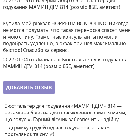
2022-01-15
от Валерий Йовр
о
Бюстгальтер для
годування МАМИН ДІМ 814 (розмір 85E, аметист)
Купила Май-рюкзак HOPPEDIZ BONDOLINO. Никогда
не могла подумать, что такая переноска спасет меня
и мою спину. Грамотные консультанты помогли
подобрать удаленно, рюкзак пришёл максимально
быстро! Спасибо за сервис.
2022-01-04
от Лилиана
о
Бюстгальтер для годування
МАМИН ДІМ 814 (розмір 85E, аметист)
ДОБАВИТЬ ОТЗЫВ
Бюстгальтер для годування «МАМИН ДІМ» 814 —
незамінна білизна для повсякденного життя мами,
що годує ⭐. Гарний ліфчик забезпечить надійну
підтримку грудей під час годування, а також
прогулянок та сну ✅!