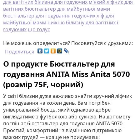
для вагітних
білизна для годуючих
м'який ліфчик для
вагітних
бюстгальтер для майбутньої мами
бюстгальтер для годування годуючих
ліф для
майбутньої мами
нижню білизну для вагітних і
годуючих
що годує
Не можешь определиться? Посоветуйся с друзьями:
Поделиться
О продукте Бюстгальтер для
годування ANITA Miss Anita 5070
(розмір 75F, чорний)
У світі білизни дуже важливо знайти зручний ліфчик
для годування на кожен день
. Вам потрібен
універсальний боєць, який однаково добре
виглядатиме з футболкою або сукнею. На допомогу
поспішає бюстгальтер для годування ANITA 5070
.
Простий, комфортний і з відмінною підтримкою
важких грудей — краще не придумаєш: