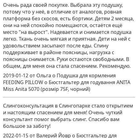
Очень рада своей покупке. Выбрала эту подушку,
потому что у неё, в отличие от аналогов, ровная
платформа без скосов, есть бортики. Детям 2 месяца,
они на ней спокойно помещаются, остаётся ещё
место "на вырост". Надевается и снимается подушка
легко. Ткань очень мягкая и приятная. Дети на ней с
удовольствием засыпают после еды. Спину
поддерживает в районе поясницы, нагрузка с
поясницы снимается. Руки остаются свободными. В
общем, для меня она стала спасением. Рекомендую.
2019-01-12
от Ольга о Подушка для кормления
FEEDING PILLOW
о
Бюстгальтер для годування ANITA
Miss Anita 5070 (розмір 75F, чорний)
Слингоконсультация в Слингопарке стало открытием
и настоящим спасением для меня! Очень чуткий
консультант помог выбрать слинг. Спасибо вам
большое за заботу!
2022-01-15
от Валерий Йовр
о
Бюстгальтер для