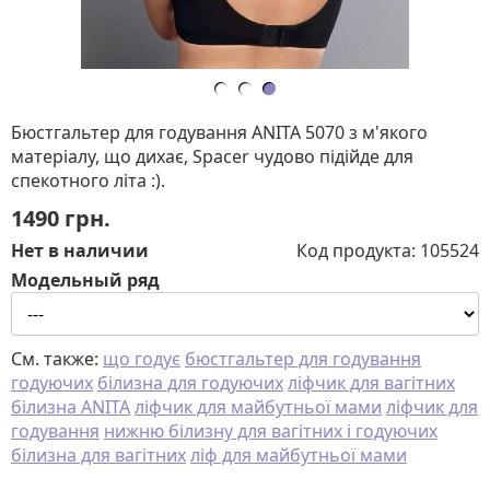
Бюстгальтер для годування ANITA 5070 з м'якого
матеріалу, що дихає, Spacer чудово підійде для
спекотного літа :).
1490
грн.
Нет в наличии
Код продукта:
105524
Модельный ряд
См. также:
що годує
бюстгальтер для годування
годуючих
білизна для годуючих
ліфчик для вагітних
білизна ANITA
ліфчик для майбутньої мами
ліфчик для
годування
нижню білизну для вагітних і годуючих
білизна для вагітних
ліф для майбутньої мами