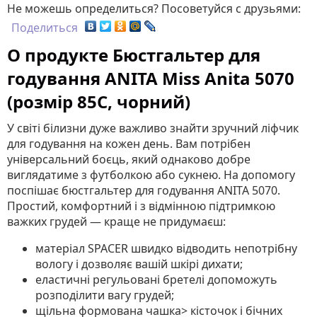
Не можешь определиться? Посоветуйся с друзьями:
Поделиться
О продукте Бюстгальтер для
годування ANITA Miss Anita 5070
(розмір 85C, чорний)
У світі білизни дуже важливо знайти зручний ліфчик
для годування на кожен день
. Вам потрібен
універсальний боєць, який однаково добре
виглядатиме з футболкою або сукнею. На допомогу
поспішає бюстгальтер для годування ANITA 5070
.
Простий, комфортний і з відмінною підтримкою
важких грудей — краще не придумаєш:
матеріал SPACER швидко відводить непотрібну
вологу і дозволяє вашій шкірі дихати;
еластичні регульовані бретелі допоможуть
розподілити вагу грудей;
щільна формована чашка> кісточок і бічних