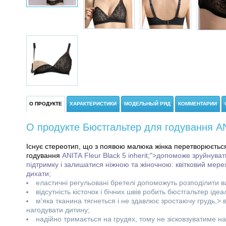
О ПРОДУКТЕ
ХАРАКТЕРИСТИКИ
МОДЕЛЬНЫЙ РЯД
КОММЕНТАРИИ
О продукте Бюстгальтер для годування ANI
Існує стереотип, що з появою малюка жінка перетворюєтьс
годування
ANITA
Fleur Black
5 inherit;">допоможе зруйнуват
підтримку і залишатися ніжною та жіночною: квітковий мере
дихати;
еластичні регульовані бретелі допоможуть розподілити в
відсутність кісточок і бічних швів робить бюстгальтер іде
м'яка тканина тягнеться і не здавлює зростаючу грудь,> 
нагодувати дитину;
надійно тримається на грудях, тому не зісковзуватиме нав