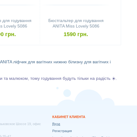
р для годування
Бюстгальтер для годування
s Lovely 5086
ANITA Miss Lovely 5086
80C, Desert)
(розмір 85D, Desert)
0 грн.
1590 грн.
 ANITA
ліфчик для вагітних
нижню білизну для вагітних і
ми та малюком, тому годування будуть тільки на радість ☀️.
КАБИНЕТ КЛИЕНТА
арьковское Шоссе 19, офис
Вход
Регистрация
8-35-47