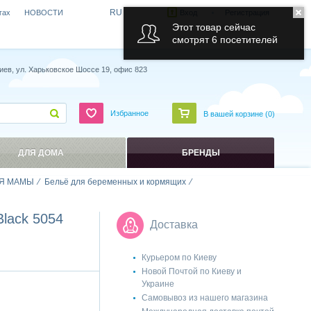
RU
гах
НОВОСТИ
Вход
Регистрация
Этот товар сейчас
смотрят 6 посетителей
иев, ул. Харьковское Шоссе 19, офис 823
Избранное
В вашей корзине (
0
)
ДЛЯ ДОМА
БРЕНДЫ
Я МАМЫ
Бельё для беременных и кормящих
Black 5054
Доставка
Курьером по Киеву
Новой Почтой по Киеву и
Украине
Самовывоз из нашего магазина