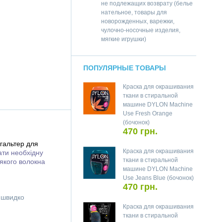
не подлежащих возврату (белье
нательное, товары для
новорожденных, варежки,
чулочно-носочные изделия,
мягкие игрушки)
ПОПУЛЯРНЫЕ ТОВАРЫ
Краска для окрашивания
ткани в стиральной
машине DYLON Machine
Use Fresh Orange
(бочонок)
470 грн.
гальтер для
Краска для окрашивания
вати необхідну
ткани в стиральной
'якого волокна
машине DYLON Machine
Use Jeans Blue (бочонок)
470 грн.
і швидко
Краска для окрашивания
ткани в стиральной