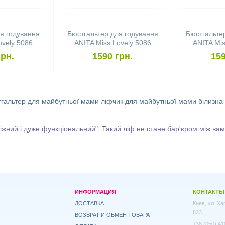
я годування
Бюстгальтер для годування
Бюстгальте
ovely 5086
ANITA Miss Lovely 5086
ANITA Mis
, Black)
(розмір 75B, Desert)
(розмір 
грн.
1590 грн.
159
гальтер для майбутньої мами
ліфчик для майбутньої мами
білизна
 ніжний і дуже функціональний". Такий ліф не стане бар'єром між ва
ИНФОРМАЦИЯ
КОНТАКТЫ
ДОСТАВКА
Киев, ул. Х
823
ВОЗВРАТ И ОБМЕН ТОВАРА
+38 (050) 41