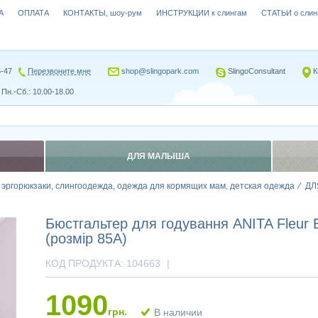
А
ОПЛАТА
КОНТАКТЫ, шоу-рум
ИНСТРУКЦИИ к слингам
СТАТЬИ о слин
5-47
Перезвоните мне
shop@slingopark.com
SlingoConsultant
К
Пн.-Сб.: 10.00-18.00
ДЛЯ МАЛЫША
, эргорюкзаки, слингоодежда, одежда для кормящих мам, детская одежда
ДЛ
Бюстгальтер для годування ANITA Fleur 
(розмір 85A)
КОД ПРОДУКТА:
104663
|
1090
грн.
В наличии