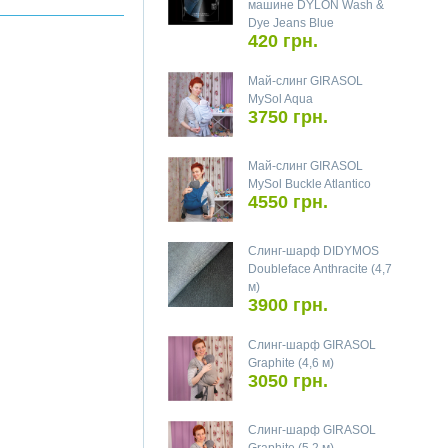
машине DYLON Wash &
Dye Jeans Blue
420 грн.
Май-слинг GIRASOL
MySol Aqua
3750 грн.
Май-слинг GIRASOL
MySol Buckle Atlantico
4550 грн.
Слинг-шарф DIDYMOS
Doubleface Anthracite (4,7
м)
3900 грн.
Слинг-шарф GIRASOL
Graphite (4,6 м)
3050 грн.
Слинг-шарф GIRASOL