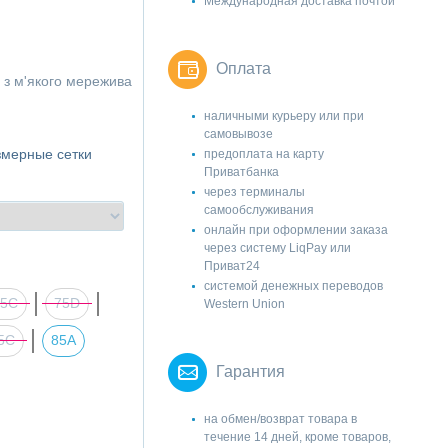
Международная доставка почтой
Оплата
 з м'якого мережива
наличными курьеру или при
самовывозе
змерные сетки
предоплата на карту
Приватбанка
через терминалы
самообслуживания
онлайн при оформлении заказа
через систему LiqPay или
Приват24
системой денежных переводов
75C
75D
Western Union
5C
85А
Гарантия
на обмен/возврат товара в
течение 14 дней, кроме товаров,