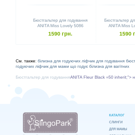
Бюстгальтер для годування
Бюстгальтер дл
ANITA Miss Lovely 5086
ANITA Miss L
(розмір 75B, Black)
(розмір 75C
1590 грн.
1590 
См. также:
білизна для годуючих
ліфчик для годування
бюст
годуючих
ліфчик для мами
що годує
білизна для вагітних
Бюстгальтер для годування
ANITA
Fleur Black
=50 inherit;">
КАТАЛОГ
СЛИНГИ
ДЛЯ МАМЫ