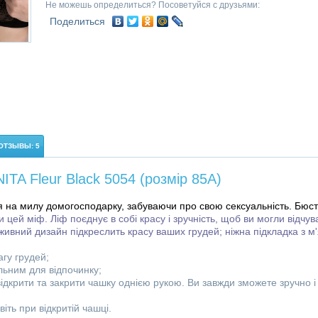
Не можешь определиться? Посоветуйся с друзьями:
Поделиться
ОТЗЫВЫ: 5
TA Fleur Black 5054 (розмір 85A)
я на милу домогосподарку, забуваючи про свою сексуальність. Бюст
и цей міф. Ліф поєднує в собі красу і зручність, щоб ви могли відчу
живний дизайн підкреслить красу ваших грудей; ніжна підкладка з м
агу грудей;
альним для відпочинку;
відкрити та закрити чашку однією рукою. Ви завжди зможете зручно 
іть при відкритій чашці.