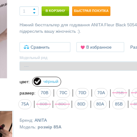
В КОРЗИНУ
БЫСТРАЯ ПОКУПКА
Ніжний бюстгальтер для годування ANITA Fleur Black 5054
підкреслить вашу жіночність :).
Сравнить
В избранное
Ра
Модельный ряд
чёрный
цвет:
70B
70C
70D
70А
75B
размер:
75А
80B
80C
80D
80А
85B
8
Бренд:
ANITA
Модель:
розмір 85А