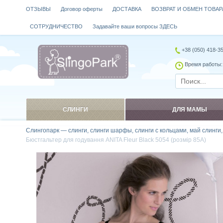
ОТЗЫВЫ
Договор оферты
ДОСТАВКА
ВОЗВРАТ И ОБМЕН ТОВАР
СОТРУДНИЧЕСТВО
Задавайте ваши вопросы ЗДЕСЬ
+38 (050) 418-3
Время работы: 
СЛИНГИ
ДЛЯ МАМЫ
Слингопарк — слинги, слинги шарфы, слинги с кольцами, май слинги
Бюстгальтер для годування ANITA Fleur Black 5054 (розмір 85A)