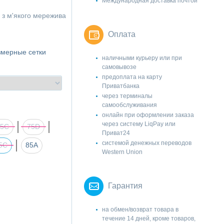
Международная доставка почтой
 з м'якого мережива
Оплата
змерные сетки
наличными курьеру или при
самовывозе
предоплата на карту
Приватбанка
через терминалы
самообслуживания
онлайн при оформлении заказа
через систему LiqPay или
75C
75D
Приват24
системой денежных переводов
5C
85А
Western Union
Гарантия
на обмен/возврат товара в
течение 14 дней, кроме товаров,