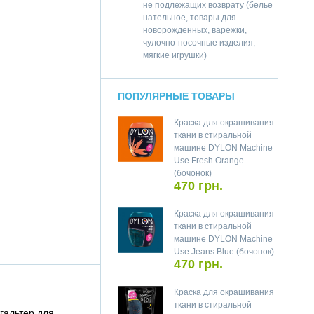
не подлежащих возврату (белье
нательное, товары для
новорожденных, варежки,
чулочно-носочные изделия,
мягкие игрушки)
ПОПУЛЯРНЫЕ ТОВАРЫ
Краска для окрашивания
ткани в стиральной
машине DYLON Machine
Use Fresh Orange
(бочонок)
470 грн.
Краска для окрашивания
ткани в стиральной
машине DYLON Machine
Use Jeans Blue (бочонок)
470 грн.
Краска для окрашивания
ткани в стиральной
гальтер для