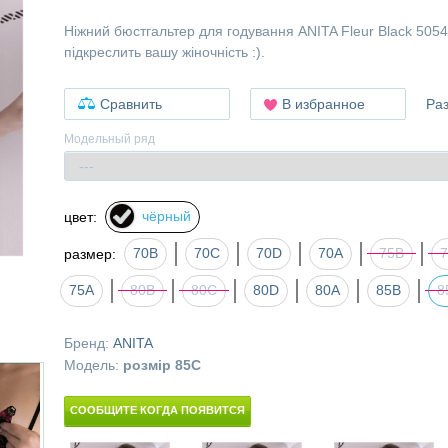
Ніжний бюстгальтер для годування ANITA Fleur Black 5054
підкреслить вашу жіночність :).
Сравнить
В избранное
Ра
Модельный ряд
чёрный
цвет:
70B
70C
70D
70А
75B
размер:
75А
80B
80C
80D
80А
85B
8
Бренд:
ANITA
Модель:
розмір 85C
СООБЩИТЕ КОГДА ПОЯВИТСЯ