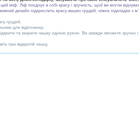
ей міф. Ліф поєднує в собі красу і зручність, щоб ви могли відчува
живний дизайн підкреслить красу ваших грудей; ніжна підкладка з м
агу грудей;
альним для відпочинку;
відкрити та закрити чашку однією рукою. Ви завжди зможете зручно 
іть при відкритій чашці.