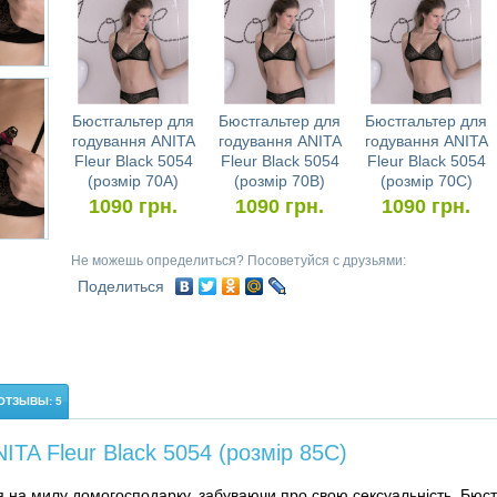
Бюстгальтер для
Бюстгальтер для
Бюстгальтер для
годування ANITA
годування ANITA
годування ANITA
Fleur Black 5054
Fleur Black 5054
Fleur Black 5054
(розмір 70A)
(розмір 70B)
(розмір 70C)
1090
грн.
1090
грн.
1090
грн.
Не можешь определиться? Посоветуйся с друзьями:
Поделиться
ОТЗЫВЫ: 5
TA Fleur Black 5054 (розмір 85C)
я на милу домогосподарку, забуваючи про свою сексуальність. Бюст