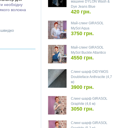
машине DYLON Wash &
ти необхідну
Dye Jeans Blue
'якого волокна
420 грн.
Май-слинг GIRASOL
MySol Aqua
і швидко
3750 грн.
Май-слинг GIRASOL
MySol Buckle Atlantico
4550 грн.
Слинг-шарф DIDYMOS
Doubleface Anthracite (4,7
м)
3900 грн.
Слинг-шарф GIRASOL
Graphite (4,6 м)
3050 грн.
Слинг-шарф GIRASOL