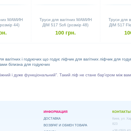
ітних МАМИН
Труси для вагітних МАМИН
Труси для 
(розмір 44)
ДІМ 517 Sofi (розмір 48)
ДІМ 517 Fle
рн.
100 грн.
10
я вагітних і годуючих
що годує
ліфчик для вагітних
ліфчик для год
мами
білизна для годуючих
 ніжний і дуже функціональний". Такий ліф не стане бар'єром між ва
ИНФОРМАЦИЯ
КОНТАКТЫ
ДОСТАВКА
Киев, ул. Х
823
ВОЗВРАТ И ОБМЕН ТОВАРА
+38 (050) 41