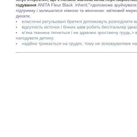
годування
ANITA
Fleur Black
inherit;">допоможе зруйнувати ц
підтримку і залишатися ніжною та жіночною: квітковий мере
дихати;
еластичні регульовані бретелі допоможуть розподілити в
відсутність кісточок і бічних швів робить бюстгальтер іде
м'яка тканина тягнеться і не здавлює зростаючу грудь,> 
нагодувати дитину;
надійно тримається на грудях, тому не зісковзуватиме нав