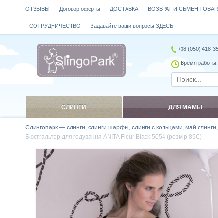
ОТЗЫВЫ
Договор оферты
ДОСТАВКА
ВОЗВРАТ И ОБМЕН ТОВАР
СОТРУДНИЧЕСТВО
Задавайте ваши вопросы ЗДЕСЬ
+38 (050) 418-3
Время работы: 
СЛИНГИ
ДЛЯ МАМЫ
Слингопарк — слинги, слинги шарфы, слинги с кольцами, май слинги
Бюстгальтер для годування ANITA Fleur Black 5054 (розмір 85C)