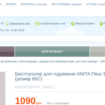
А
ОПЛАТА
КОНТАКТЫ, шоу-рум
ИНСТРУКЦИИ к слингам
СТАТЬИ о слин
5-47
Перезвоните мне
shop@slingopark.com
SlingoConsultant
К
Пн.-Сб.: 10.00-18.00
ДЛЯ МАЛЫША
, эргорюкзаки, слингоодежда, одежда для кормящих мам, детская одежда
ДЛ
Бюстгальтер для годування ANITA Fleur 
(розмір 85C)
КОД ПРОДУКТА:
104665
|
1090
грн.
Нет в наличии