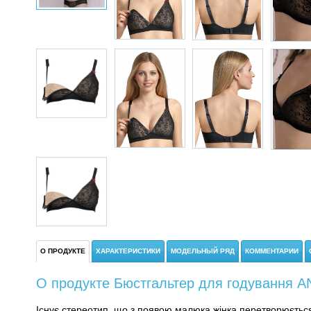
О ПРОДУКТЕ
ХАРАКТЕРИСТИКИ
МОДЕЛЬНЫЙ РЯД
КОММЕНТАРИИ
О продукте Бюстгальтер для годування ANI
Існує стереотип, що з появою малюка жінка перетворюєтьс