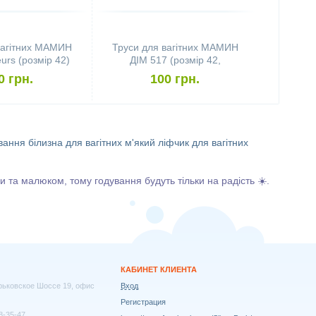
вагітних МАМИН
Труси для вагітних МАМИН
urs (розмір 42)
ДІМ 517 (розмір 42,
бузковий)
0 грн.
100 грн.
ування
білизна для вагітних
м'який ліфчик для вагітних
ми та малюком, тому годування будуть тільки на радість ☀️.
КАБИНЕТ КЛИЕНТА
арьковское Шоссе 19, офис
Вход
Регистрация
8-35-47