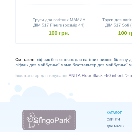
Труси для вагітних МАМИН
Труси для ваг
ДІМ 517 Fleurs (розмір 44)
ДІМ 517 Sofi 
100 грн.
100 г
См. также:
ліфчик без кісточок для вагітних
нижню білизну дл
ліфчик для майбутньої мами
бюстгальтер для майбутньої 
Бюстгальтер для годування
ANITA
Fleur Black
=50 inherit;">
КАТАЛОГ
СЛИНГИ
ДЛЯ МАМЫ