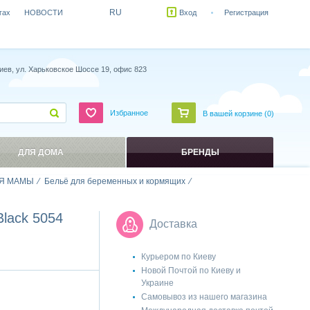
RU
гах
НОВОСТИ
Вход
Регистрация
иев, ул. Харьковское Шоссе 19, офис 823
Избранное
В вашей корзине (
0
)
ДЛЯ ДОМА
БРЕНДЫ
Я МАМЫ
Бельё для беременных и кормящих
Black 5054
Доставка
Курьером по Киеву
Новой Почтой по Киеву и
Украине
Самовывоз из нашего магазина