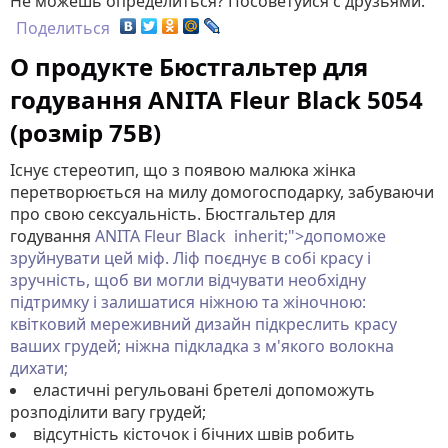
Не можешь определиться? Посоветуйся с друзьями:
Поделиться
О продукте Бюстгальтер для
годування ANITA Fleur Black 5054
(розмір 75B)
Існує стереотип, що з появою малюка жінка
перетворюється на милу домогосподарку, забуваючи
про свою сексуальність. Бюстгальтер для
годування
ANITA
Fleur Black
inherit;">допоможе
зруйнувати цей міф. Ліф поєднує в собі красу і
зручність, щоб ви могли відчувати необхідну
підтримку і залишатися ніжною та жіночною:
квітковий мереживний дизайн підкреслить красу
ваших грудей; ніжна підкладка з м'якого волокна
дихати;
еластичні регульовані бретелі допоможуть
розподілити вагу грудей;
відсутність кісточок і бічних швів робить