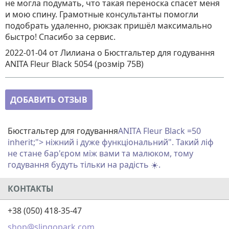
не могла подумать, что такая переноска спасет меня
и мою спину. Грамотные консультанты помогли
подобрать удаленно, рюкзак пришёл максимально
быстро! Спасибо за сервис.
2022-01-04
от Лилиана
о
Бюстгальтер для годування
ANITA Fleur Black 5054 (розмір 75B)
ДОБАВИТЬ ОТЗЫВ
Бюстгальтер для годування
ANITA
Fleur Black
=50
inherit;"> ніжний і дуже функціональний". Такий ліф
не стане бар'єром між вами та малюком, тому
годування будуть тільки на радість ☀️.
КОНТАКТЫ
+38 (050) 418-35-47
shop@slingopark.com