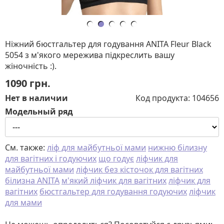
Ніжний бюстгальтер для годування ANITA Fleur Black
5054 з м'якого мережива підкреслить вашу
жіночність :).
1090
грн.
Нет в наличии
Код продукта:
104656
Модельный ряд
См. также:
ліф для майбутньої мами
нижню білизну
для вагітних і годуючих
що годує
ліфчик для
майбутньої мами
ліфчик без кісточок для вагітних
білизна ANITA
м'який ліфчик для вагітних
ліфчик для
вагітних
бюстгальтер для годування годуючих
ліфчик
для мами