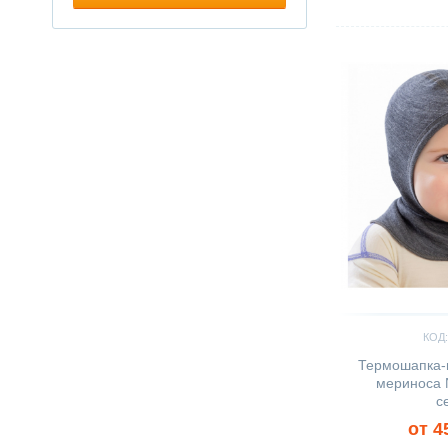
Сравнить
КОД:
Термошапка-
мериноса 
с
от 4