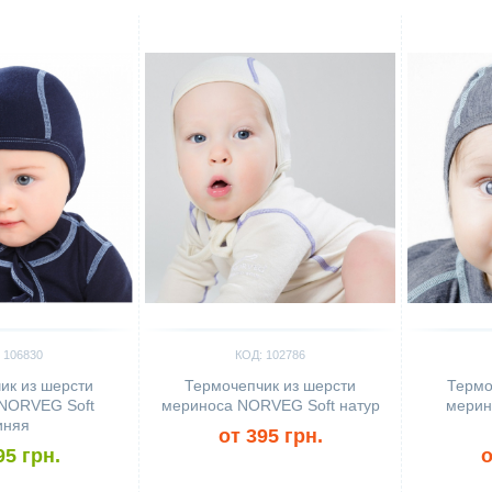
Сравнить
Сравн
 106830
КОД: 102786
ик из шерсти
Термочепчик из шерсти
Термо
NORVEG Soft
мериноса NORVEG Soft натур
мерин
иняя
от 395 грн.
95 грн.
о