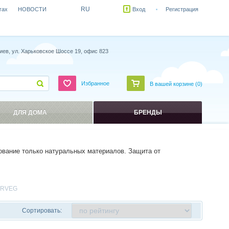
RU
гах
НОВОСТИ
Вход
Регистрация
иев, ул. Харьковское Шоссе 19, офис 823
Избранное
В вашей корзине (
0
)
ДЛЯ ДОМА
БРЕНДЫ
ование только натуральных материалов. Защита от
RVEG
Сортировать: