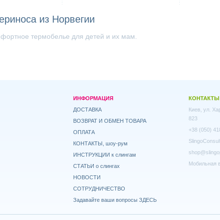
ериноса из Норвегии
мфортное термобелье для детей и их мам.
ИНФОРМАЦИЯ
КОНТАКТЫ
ДОСТАВКА
Киев, ул. Х
823
ВОЗВРАТ И ОБМЕН ТОВАРА
+38 (050) 41
ОПЛАТА
SlingoConsul
КОНТАКТЫ, шоу-рум
shop@slingo
ИНСТРУКЦИИ к слингам
Мобильная в
СТАТЬИ о слингах
НОВОСТИ
СОТРУДНИЧЕСТВО
Задавайте ваши вопросы ЗДЕСЬ