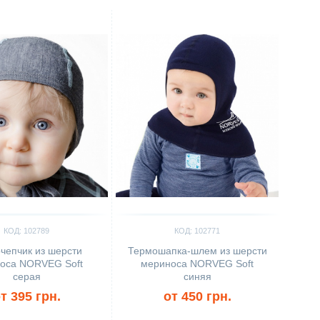
ить
Сравнить
КОД: 102789
КОД: 102771
чепчик из шерсти
Термошапка-шлем из шерсти
оса NORVEG Soft
мериноса NORVEG Soft
серая
синяя
т 395 грн.
от 450 грн.