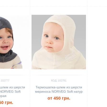
Сравнить
 102777
КОД: 102781
шлем из шерсти
Термошапка-шлем из шерсти
NORVEG Soft
мериноса NORVEG Soft натур
ерая
от 450 грн.
50 грн.