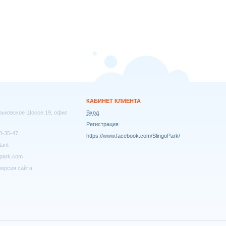
КАБИНЕТ КЛИЕНТА
арьковское Шоссе 19, офис
Вход
Регистрация
8-35-47
https://www.facebook.com/SlingoPark/
tant
park.com
ерсия сайта