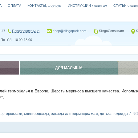
А
ОПЛАТА
КОНТАКТЫ, шоу-рум
ИНСТРУКЦИИ к слингам
СТАТЬИ о слин
5-47
Перезвоните мне
shop@slingopark.com
SlingoConsultant
К
Пн.-Сб.: 10.00-18.00
ДЛЯ МАЛЫША
лей термобелья в Европе. Шерсть мериноса высшего качества.
Использ
е, .
, эргорюкзаки, слингоодежда, одежда для кормящих мам, детская одежда
NO