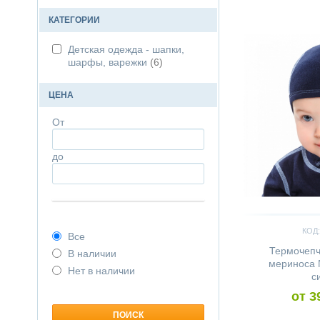
Сравнить
КАТЕГОРИИ
Детская одежда - шапки,
шарфы, варежки
(6)
ЦЕНА
От
до
КОД:
Все
Термочепч
В наличии
мериноса 
Нет в наличии
с
от 3