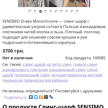
SENSIMO Drake Monochrome — слинг-шарф с
удивительным узором соткан в Польше жаккардовым
плетением нитей хлопка и льна. Плотный, поэтому
подходит для ношения совсем крошки и уже
подросшего-потяжелевшего карапуза.
3700
грн.
Нет в наличии
Код продукта:
100085
См. также:
слинг-шарф на лето
слинг
слинги
слинг
жаккардового плетения
жаккардовый слинг
слинг-
шарф
грузовозный слинг
детская переноска
детские
переноски
переноска для ребенка
Не можешь определиться? Посоветуйся с друзьями:
Поделиться
О продукте Слинг-шарф SENSIMO