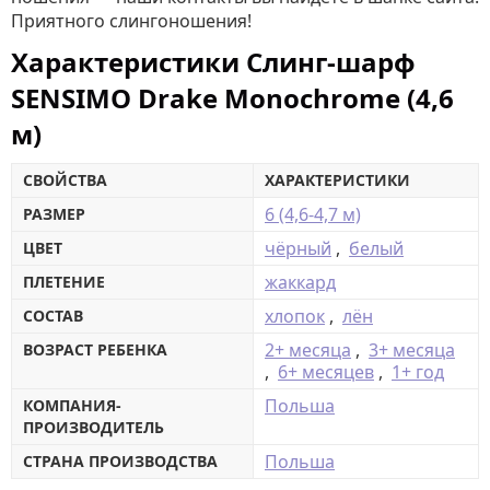
Приятного слингоношения!
Характеристики Слинг-шарф
SENSIMO Drake Monochrome (4,6
м)
СВОЙСТВА
ХАРАКТЕРИСТИКИ
6 (4,6-4,7 м)
РАЗМЕР
чёрный
,
белый
ЦВЕТ
жаккард
ПЛЕТЕНИЕ
хлопок
,
лён
СОСТАВ
2+ месяца
,
3+ месяца
ВОЗРАСТ РЕБЕНКА
,
6+ месяцев
,
1+ год
Польша
КОМПАНИЯ-
ПРОИЗВОДИТЕЛЬ
Польша
СТРАНА ПРОИЗВОДСТВА