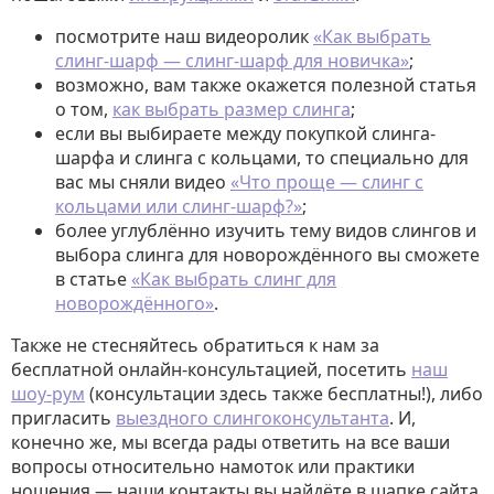
посмотрите наш видеоролик
«Как выбрать
слинг-шарф — слинг-шарф для новичка»
;
возможно, вам также окажется полезной статья
о том,
как выбрать размер слинга
;
если вы выбираете между покупкой слинга-
шарфа и слинга с кольцами, то специально для
вас мы сняли видео
«Что проще — слинг с
кольцами или слинг-шарф?»
;
более углублённо изучить тему видов слингов и
выбора слинга для новорождённого вы сможете
в статье
«Как выбрать слинг для
новорождённого»
.
Также не стесняйтесь обратиться к нам за
бесплатной онлайн-консультацией, посетить
наш
шоу-рум
(консультации здесь также бесплатны!), либо
пригласить
выездного слингоконсультанта
. И,
конечно же, мы всегда рады ответить на все ваши
вопросы относительно намоток или практики
ношения — наши контакты вы найдёте в шапке сайта.