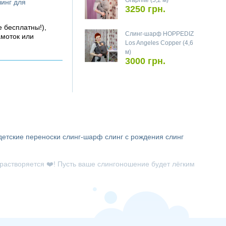
Graphite (5,2 м)
линг для
3250 грн.
е бесплатны!),
Слинг-шарф HOPPEDIZ
амоток или
Los Angeles Copper (4,6
м)
3000 грн.
детские переноски
слинг-шарф
слинг с рождения
слинг
о растворяется ❤️! Пусть ваше слингоношение будет лёгким