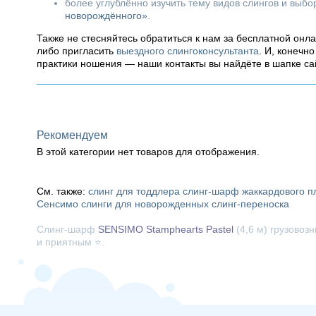
более углублённо изучить тему видов слингов и выб
новорождённого»
.
Также не стесняйтесь обратиться к нам за бесплатной онл
либо пригласить
выездного слингоконсультанта
. И, конечн
практики ношения — наши контакты вы найдёте в шапке са
Рекомендуем
В этой категории нет товаров для отображения.
См. также:
слинг для тоддлера
слинг-шарф жаккардового п
Сенсимо
слинги для новорожденных
слинг-переноска
Слинг-шарф
SENSIMO Stamphearts Pastel
(4,6 м) грузовоз
и приятным ⭐.