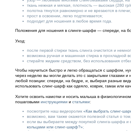
узор — любимые многими слингомамами сердца, на 
ткань нежная и мягкая, плотность — высокая (280 гр/
полотна тянутся равномерно и не врезаются в плечи;
прост в освоении, легко подтягивается;
подходит для ношения в любое время года.
Положения для ношения в слинге-шарфе — спереди, на бок
Уход:
после первой стирки ткань слинга очистится и немно
возможна ручная и машинная стирка в прохладной в
стирайте жидким средством, без использования отбе
Чтобы научиться быстро и легко обращаться с шарфом, нуж
через неделю вы могли делать это с закрытыми глазами и
любой позиции: спереди, на бедре, и, выбирая разные вид
использовать слинг-шарф как одеяло, коврик, гамак или ка
Хотите освоить намотки и носить малыша в физиологично
пошаговыми
инструкциями
и
статьями
:
посмотрите наш видеоролик
«Как выбрать слинг-ша
возможно, вам также окажется полезной статья о том
если вы выбираете между покупкой слинга-шарфа и с
кольцами или слинг-шарф?»
;