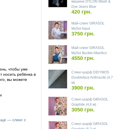
машине DYLON Wash &
Dye Jeans Blue
420 грн.
Май-слинг GIRASOL
MySol Aqua
3750 грн.
Май-слинг GIRASOL
MySol Buckle Atlantico
4550 грн.
ень, чтобы уже
Слинг-шарф DIDYMOS
 носить ребёнка в
Doubleface Anthracite (4,7
ого, вы можете
м)
3900 грн.
и
Слинг-шарф GIRASOL
Graphite (4,6 м)
3050 грн.
още — слинг с
Слинг-шарф GIRASOL