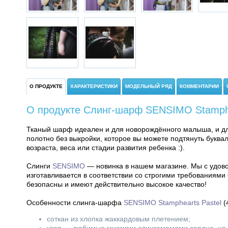
О ПРОДУКТЕ
ХАРАКТЕРИСТИКИ
МОДЕЛЬНЫЙ РЯД
КОММЕНТАРИИ
О продукте Слинг-шарф SENSIMO Stamphe
Тканый шарф идеален и для новорождённого малыша, и дл
полотно без выкройки, которое вы можете подтянуть буква
возраста, веса или стадии развития ребенка :).
Слинги
SENSIMO
— новинка в нашем магазине. Мы с удово
изготавливается в соответствии со строгими требованиями 
безопасны и имеют действительно высокое качество!
Особенности слинга-шарфа
SENSIMO Stamphearts Pastel
(4
соткан из хлопка жаккардовым плетением;