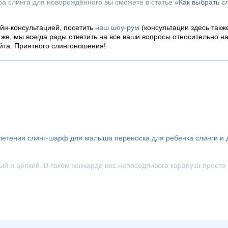
ора слинга для новорождённого вы сможете в статье
«Как выбрать с
айн-консультацией, посетить
наш шоу-рум
(консультации здесь такж
о же, мы всегда рады ответить на все ваши вопросы относительно н
йта. Приятного слингоношения!
летения
слинг-шарф для малыша
переноска для ребенка
слинги и 
ный и цепкий. В таком жаккарде вес непоседливого карапуза прост