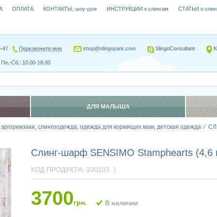
А
ОПЛАТА
КОНТАКТЫ, шоу-рум
ИНСТРУКЦИИ к слингам
СТАТЬИ о слин
5-47
Перезвоните мне
shop@slingopark.com
SlingoConsultant
К
Пн.-Сб.: 10.00-18.00
ДЛЯ МАЛЫША
, эргорюкзаки, слингоодежда, одежда для кормящих мам, детская одежда
СЛ
Слинг-шарф SENSIMO Stamphearts (4,6 
КОД ПРОДУКТА:
100103
|
3700
грн.
В наличии