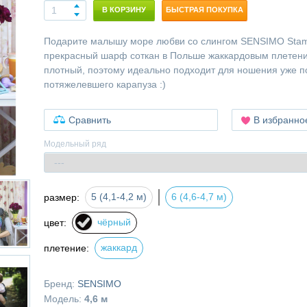
В КОРЗИНУ
БЫСТРАЯ ПОКУПКА
Подарите малышу море любви со слингом SENSIMO Stamp
прекрасный шарф соткан в Польше жаккардовым плетени
плотный, поэтому идеально подходит для ношения уже п
потяжелевшего карапуза :)
Сравнить
В избранно
Модельный ряд
5 (4,1-4,2 м)
6 (4,6-4,7 м)
размер:
чёрный
цвет:
жаккард
плетение:
Бренд:
SENSIMO
Модель:
4,6 м