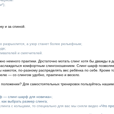
чёрном!
м²);
у и за спиной.
го разрыхлится, а узор станет более рельефным;
оде;
ливателей и смягчителей.
но немного практики. Достаточно мотать слинг хотя бы дважды в д
 наслаждаться комфортным слингоношением. Слинг-шарф позволяет
ы намоток, по-разному распределять вес ребёнка по себе. Кроме т
челю — со слингом удобно, практично и весело.
м положении? Для самостоятельных тренировок пользуйтесь нашим
рф — слинг-шарф для новичка»
;
,
как выбрать размер слинга
;
линга с кольцами, то специально для вас мы сняли видео
«Что пр