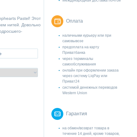
Международная доставка почтой
hearts Pastel! Этот
Оплата
ем нитей. Довольно
одросшего-
наличными курьеру или при
самовывозе
предоплата на карту
Приватбанка
е
через терминалы
самообслуживания
онлайн при оформлении заказа
через систему LiqPay или
Приват24
системой денежных переводов
Western Union
Гарантия
на обмен/возврат товара в
течение 14 дней, кроме товаров,