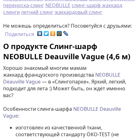
переноска-слинг
NEOBULLE
слинг-шарф жаккард
слинги
летний слинг
жаккардовый слинг
Не можешь определиться? Посоветуйся с друзьями:
Поделиться
О продукте Слинг-шарф
NEOBULLE Deauville Vague (4,6 м)
Хорошо знакомый многим мамам
жаккард французского производства
NEOBULLE
Deauville Vague
— в «Слингопарке». Яркий, легкий,
подходит для лета :) Может быть, он ждёт именно
вас?
Особенности слинга-шарфа
NEOBULLE
Deauville
Vague
:
изготовлен из качественной ткани,
соответствующей стандарту ÖKO-TEST (не