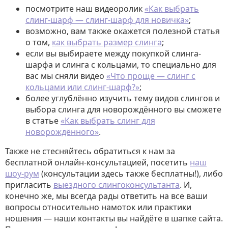
посмотрите наш видеоролик
«Как выбрать
слинг-шарф — слинг-шарф для новичка»
;
возможно, вам также окажется полезной статья
о том,
как выбрать размер слинга
;
если вы выбираете между покупкой слинга-
шарфа и слинга с кольцами, то специально для
вас мы сняли видео
«Что проще — слинг с
кольцами или слинг-шарф?»
;
более углублённо изучить тему видов слингов и
выбора слинга для новорождённого вы сможете
в статье
«Как выбрать слинг для
новорождённого»
.
Также не стесняйтесь обратиться к нам за
бесплатной онлайн-консультацией, посетить
наш
шоу-рум
(консультации здесь также бесплатны!), либо
пригласить
выездного слингоконсультанта
. И,
конечно же, мы всегда рады ответить на все ваши
вопросы относительно намоток или практики
ношения — наши контакты вы найдёте в шапке сайта.