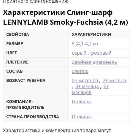
Приятного слингоношения!
Характеристики Слинг-шарф
LENNYLAMB Smoky-Fuchsia (4,2 м)
СВОЙСТВА
ХАРАКТЕРИСТИКИ
5 (4,1-4,2 м)
РАЗМЕР
серый
,
розовый
ЦВЕТ
двойная диагональ
ПЛЕТЕНИЕ
хлопок
СОСТАВ
0+ месяцев
,
2+ месяца
ВОЗРАСТ РЕБЕНКА
,
3+ месяца
,
6+
месяцев
Польша
КОМПАНИЯ-
ПРОИЗВОДИТЕЛЬ
Польша
СТРАНА ПРОИЗВОДСТВА
Характеристики и комплектация товара могут