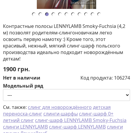
Контрастные полосы LENNYLAMB Smoky-Fuchsia (4,2
м) позволят родителям-слингоновичкам легко
освоить первую намотку :) Кроме того, этот
красивый, нежный, мягкий слинг-шарф польского
производства идеально подходит новорождённым
деткам!
1900
грн.
Нет в наличии
Код продукта:
106274
Модельный ряд
См. также:
слинг для новорождённого
детская
переноска-слинг
слинги-шарфы
слинг-шарф 0+
летний слинг
слинг-шарф LENNYLAMB Smoky-Fuchsia
слинги LENNYLAMB
слинг-шарф LENNYLAMB
слинги