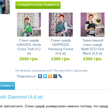
СООБЩИТЕ КОГДА ПОЯВИТСЯ
Слинг-шарф
Слинг-шарф
Трикотажный
GIRASOL Verde
HOPPEDIZ
слинг-шарф
Cross Twill (4,2
Hamburg Forest
MaM ECO One
м)
(4,6 м)
Black (4,6 м)
2650
грн.
2380
грн.
2300
грн.
Не можешь определиться? Посоветуйся с друзьями:
Поделиться
ОТЗЫВЫ: 5
sh Diamond (4,6 м)
я трёхлетнего. Слинг-шарф универсален именно потому, что пред