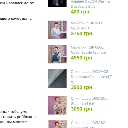
машине DYLON Wash &
ром независимо от
Dye Jeans Blue
420 грн.
шего качества, с
Май-слинг GIRASOL
MySol Aqua
3750 грн.
Май-слинг GIRASOL
MySol Buckle Atlantico
4550 грн.
Слинг-шарф DIDYMOS
Doubleface Anthracite (4,7
м)
3900 грн.
Слинг-шарф GIRASOL
Graphite (4,6 м)
3050 грн.
ень, чтобы уже
 носить ребёнка в
ого, вы можете
Слинг-шарф GIRASOL