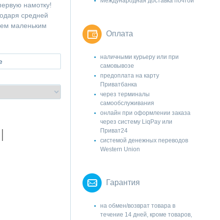
Международная доставка почтой
первую намотку!
годаря средней
всем маленьким
Оплата
наличными курьеру или при
е
самовывозе
предоплата на карту
Приватбанка
через терминалы
самообслуживания
онлайн при оформлении заказа
через систему LiqPay или
Приват24
системой денежных переводов
Western Union
Гарантия
на обмен/возврат товара в
течение 14 дней, кроме товаров,