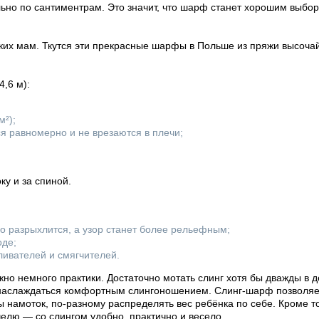
льно по сантиментрам. Это значит, что шарф станет хорошим выбо
ких мам. Ткутся эти прекрасные шарфы в Польше из пряжи высочай
4,6 м):
м²);
ся равномерно и не врезаются в плечи;
у и за спиной.
го разрыхлится, а узор станет более рельефным;
оде;
ливателей и смягчителей.
но немного практики. Достаточно мотать слинг хотя бы дважды в д
 наслаждаться комфортным слингоношением. Слинг-шарф позволяет
ы намоток, по-разному распределять вес ребёнка по себе. Кроме т
челю — со слингом удобно, практично и весело.