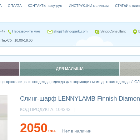
А
ОПЛАТА
КОНТАКТЫ, шоу-рум
ИНСТРУКЦИИ к слингам
СТАТЬИ о слин
5-47
Перезвоните мне
shop@slingopark.com
SlingoConsultant
К
Пн.-Сб.: 10.00-18.00
ДЛЯ МАЛЫША
, эргорюкзаки, слингоодежда, одежда для кормящих мам, детская одежда
СЛ
Слинг-шарф LENNYLAMB Finnish Diamond
КОД ПРОДУКТА:
104242
|
2050
грн.
Нет в наличии