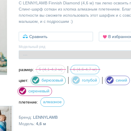
С LENNYLAMB Finnish Diamond (4,6 м) так легко освоить 
Слинг-шарф соткан из хлопка алмазным плетением. Бла
плотности вы сможете использовать этот шарфик и с со
малышом, и с подросшим :)
Сравнить
В избранно
Модельный ряд
5 (4,1-4,2 м)
6 (4,6-4,7 м)
размер:
бирюзовый
голубой
синий
цвет:
сиреневый
алмазное
плетение:
Бренд:
LENNYLAMB
Модель:
4,6 м