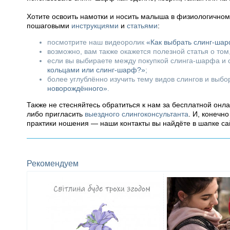
Хотите освоить намотки и носить малыша в физиологично
пошаговыми
инструкциями
и
статьями
:
посмотрите наш видеоролик
«Как выбрать слинг-ша
возможно, вам также окажется полезной статья о том
если вы выбираете между покупкой слинга-шарфа и с
кольцами или слинг-шарф?»
;
более углублённо изучить тему видов слингов и выб
новорождённого»
.
Также не стесняйтесь обратиться к нам за бесплатной онл
либо пригласить
выездного слингоконсультанта
. И, конечн
практики ношения — наши контакты вы найдёте в шапке са
Рекомендуем