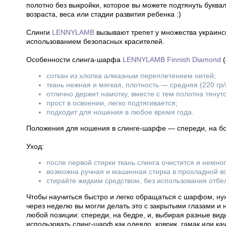
полотно без выкройки, которое вы можете подтянуть буква
возраста, веса или стадии развития ребенка :)
Слинги
LENNYLAMB
вызывают трепет у множества украинс
использованием безопасных красителей.
Особенности слинга-шарфа
LENNYLAMB Finnish Diamond
(
соткан из хлопка алмазным переплетением нитей;
ткань нежная и мягкая, плотность — средняя (220 гр/
отлично держит намотку, вместе с тем полотна тянут
прост в освоении, легко подтягивается;
подходит для ношения в любое время года.
Положения для ношения в слинге-шарфе — спереди, на бок
Уход:
после первой стирки ткань слинга очистится и немно
возможна ручная и машинная стирка в прохладной в
стирайте жидким средством, без использования отбе
Чтобы научиться быстро и легко обращаться с шарфом, нуж
через неделю вы могли делать это с закрытыми глазами и
любой позиции: спереди, на бедре, и, выбирая разные вид
использовать слинг-шарф как одеяло, коврик, гамак или ка