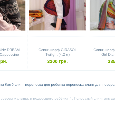
LUNA DREAM
Слинг-шарф GIRASOL
Слинг-шарф
Cappuccino
Twilight (4,2 м)
Girl Dia
м)
грн.
3200 грн.
385
ни Лэмб
слинг-переноска для ребенка
переноска-слинг для новор
 совсем малыша, и подросшего ребёнка ⭐. Полосатый слинг алмаз