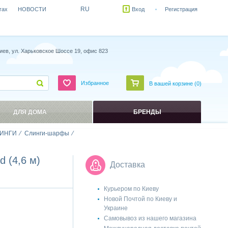
RU
гах
НОВОСТИ
Вход
Регистрация
иев, ул. Харьковское Шоссе 19, офис 823
Избранное
В вашей корзине (
0
)
ДЛЯ ДОМА
БРЕНДЫ
ИНГИ
Слинги-шарфы
 (4,6 м)
Доставка
Курьером по Киеву
Новой Почтой по Киеву и
Украине
Самовывоз из нашего магазина