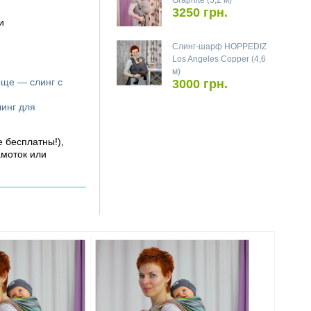
Graphite (5,2 м)
3250 грн.
и
Слинг-шарф HOPPEDIZ
Los Angeles Copper (4,6
м)
още — слинг с
3000 грн.
линг для
е бесплатны!),
амоток или