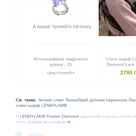
Использование скидочного
Слинг-шарф 
купона - 25
Diamond Lace 
(4,6 
2700 
Цену уточняйте
См. также:
летний слинг
ЛенниЛемб
детская переноска
Лэн
слинг-шарф LENNYLAMB
В
LENNYLAMB Finnish Diamond
одинаково хорошо носить и
стать любимым шарфом ❤️.