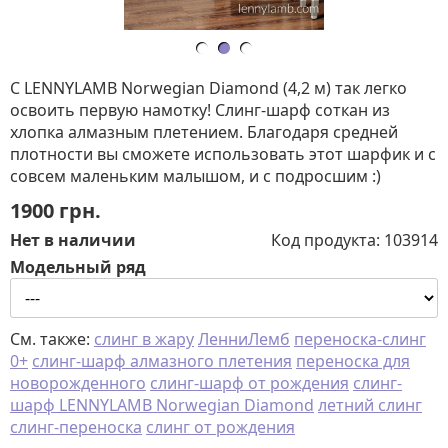
С LENNYLAMB Norwegian Diamond (4,2 м) так легко
освоить первую намотку! Слинг-шарф соткан из
хлопка алмазным плетением. Благодаря средней
плотности вы сможете использовать этот шарфик и с
совсем маленьким малышом, и с подросшим :)
1900
грн.
Нет в наличии
Код продукта:
103914
Модельный ряд
См. также:
слинг в жару
ЛенниЛемб
переноска-слинг
0+
слинг-шарф алмазного плетения
переноска для
новорожденного
слинг-шарф от рождения
cлинг-
шарф LENNYLAMB Norwegian Diamond
летний слинг
слинг-переноска
слинг от рождения