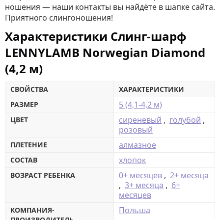
ношения — наши контакты вы найдёте в шапке сайта.
Приятного слингоношения!
Характеристики Слинг-шарф
LENNYLAMB Norwegian Diamond
(4,2 м)
СВОЙСТВА
ХАРАКТЕРИСТИКИ
5 (4,1-4,2 м)
РАЗМЕР
сиреневый
,
голубой
,
ЦВЕТ
розовый
алмазное
ПЛЕТЕНИЕ
хлопок
СОСТАВ
0+ месяцев
,
2+ месяца
ВОЗРАСТ РЕБЕНКА
,
3+ месяца
,
6+
месяцев
Польша
КОМПАНИЯ-
ПРОИЗВОДИТЕЛЬ