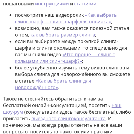
пошаговыми
инструкциями
и
статьями
:
посмотрите наш видеоролик
«Как выбрать
слинг-шарф — слинг-шарф для новичка»
;
возможно, вам также окажется полезной статья
о том,
как выбрать размер слинга
;
если вы выбираете между покупкой слинга-
шарфа и слинга с кольцами, то специально для
вас мы сняли видео
«Что проще — слинг с
кольцами или слинг-шарф?»
;
более углублённо изучить тему видов слингов и
выбора слинга для новорождённого вы сможете
в статье
«Как выбрать слинг для
новорождённого»
.
Также не стесняйтесь обратиться к нам за
бесплатной онлайн-консультацией, посетить
наш
шоу-рум
(консультации здесь также бесплатны!), либо
пригласить
выездного слингоконсультанта
. И,
конечно же, мы всегда рады ответить на все ваши
вопросы относительно намоток или практики