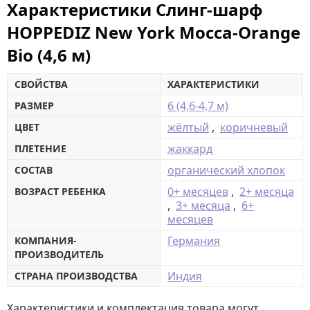
Характеристики Слинг-шарф
HOPPEDIZ New York Mocca-Orange
Bio (4,6 м)
СВОЙСТВА
ХАРАКТЕРИСТИКИ
6 (4,6-4,7 м)
РАЗМЕР
жёлтый
,
коричневый
ЦВЕТ
жаккард
ПЛЕТЕНИЕ
органический хлопок
СОСТАВ
0+ месяцев
,
2+ месяца
ВОЗРАСТ РЕБЕНКА
,
3+ месяца
,
6+
месяцев
Германия
КОМПАНИЯ-
ПРОИЗВОДИТЕЛЬ
Индия
СТРАНА ПРОИЗВОДСТВА
Характеристики и комплектация товара могут