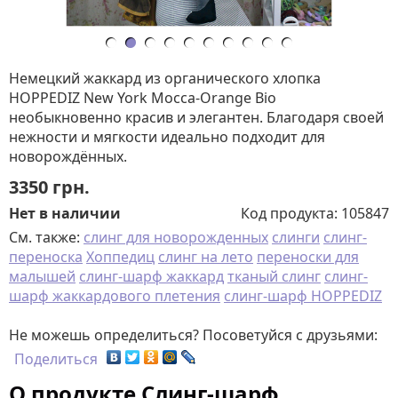
Немецкий жаккард из органического хлопка
HOPPEDIZ New York Mocca-Orange Bio
необыкновенно красив и элегантен. Благодаря своей
нежности и мягкости идеально подходит для
новорождённых.
3350
грн.
Нет в наличии
Код продукта:
105847
См. также:
слинг для новорожденных
слинги
слинг-
переноска
Хоппедиц
слинг на лето
переноски для
малышей
слинг-шарф жаккард
тканый слинг
слинг-
шарф жаккардового плетения
слинг-шарф HOPPEDIZ
Не можешь определиться? Посоветуйся с друзьями:
Поделиться
О продукте Слинг-шарф