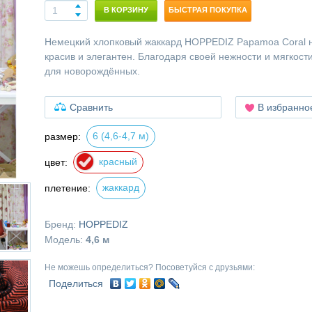
В КОРЗИНУ
БЫСТРАЯ ПОКУПКА
Немецкий хлопковый жаккард HOPPEDIZ Papamoa Coral 
красив и элегантен. Благодаря своей нежности и мягкост
для новорождённых.
Сравнить
В избранно
6 (4,6-4,7 м)
размер:
красный
цвет:
жаккард
плетение:
Бренд:
HOPPEDIZ
Модель:
4,6 м
Не можешь определиться? Посоветуйся с друзьями:
Поделиться