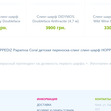
слинг-шарф
Слинг-шарф DIDYMOS
Слинг-ша
 Doubleface
Doubleface Anthracite (4,7 м)
Wild Wine 
rowth Cotton
(
грн.
3900 грн.
330
PPEDIZ Papamoa Coral
детская переноска-слинг
слинг-шарф HOPP
екрасный претендент на должность первого шарфа ⭐. Изготовлен из
ИНФОРМАЦИЯ
КОНТАКТЫ
ДОСТАВКА
Киев, ул. Х
823
ВОЗВРАТ И ОБМЕН ТОВАРА