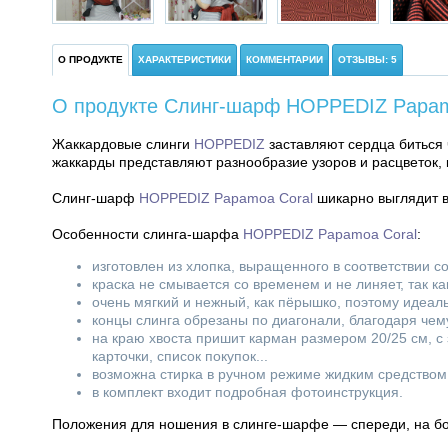
О ПРОДУКТЕ
ХАРАКТЕРИСТИКИ
КОММЕНТАРИИ
ОТЗЫВЫ: 5
О продукте Слинг-шарф HOPPEDIZ Papamo
Жаккардовые слинги
HOPPEDIZ
заставляют сердца биться 
жаккарды представляют разнообразие узоров и расцветок,
Слинг-шарф
HOPPEDIZ Papamoa Coral
шикарно выглядит в
Особенности слинга-шарфа
HOPPEDIZ Papamoa Coral
:
изготовлен из хлопка, выращенного в соответствии с
краска не смывается со временем и не линяет, так к
очень мягкий и нежный, как пёрышко, поэтому идеа
концы слинга обрезаны по диагонали, благодаря чему
на краю хвоста пришит карман размером 20/25 см, с
карточки, список покупок...
возможна стирка в ручном режиме жидким средством 
в комплект входит подробная фотоинструкция.
Положения для ношения в слинге-шарфе — спереди, на бок