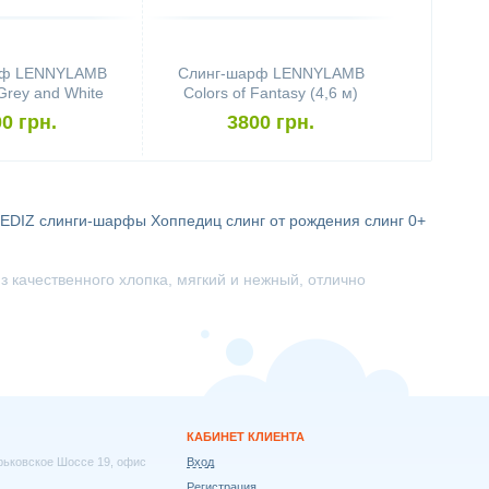
рф LENNYLAMB
Слинг-шарф LENNYLAMB
Grey and White
Colors of Fantasy (4,6 м)
4,6 м)
0 грн.
3800 грн.
EDIZ
слинги-шарфы Хоппедиц
слинг от рождения
слинг 0+
 качественного хлопка, мягкий и нежный, отлично
КАБИНЕТ КЛИЕНТА
арьковское Шоссе 19, офис
Вход
Регистрация