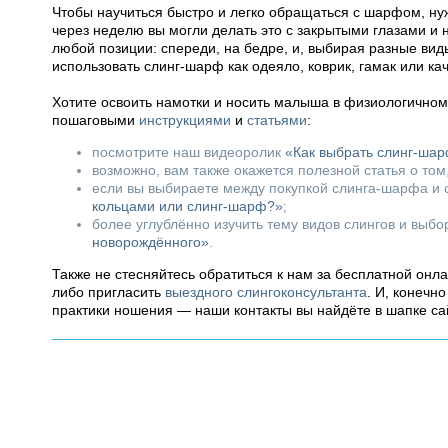
Чтобы научиться быстро и легко обращаться с шарфом, нуж
через неделю вы могли делать это с закрытыми глазами и
любой позиции: спереди, на бедре, и, выбирая разные вид
использовать слинг-шарф как одеяло, коврик, гамак или ка
Хотите освоить намотки и носить малыша в физиологично
пошаговыми
инструкциями
и
статьями
:
посмотрите наш видеоролик
«Как выбрать слинг-ша
возможно, вам также окажется полезной статья о том
если вы выбираете между покупкой слинга-шарфа и с
кольцами или слинг-шарф?»
;
более углублённо изучить тему видов слингов и выб
новорождённого»
.
Также не стесняйтесь обратиться к нам за бесплатной онл
либо пригласить
выездного слингоконсультанта
. И, конечн
практики ношения — наши контакты вы найдёте в шапке са