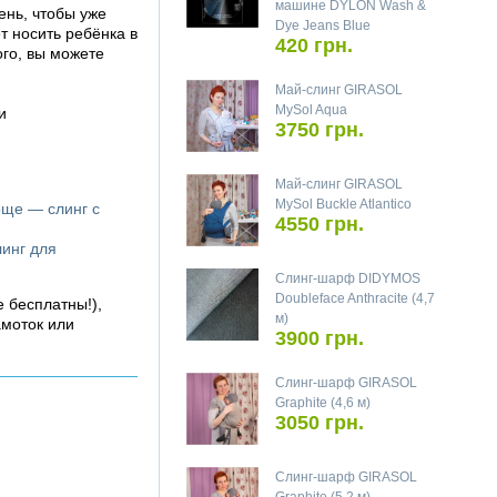
машине DYLON Wash &
ень, чтобы уже
Dye Jeans Blue
 носить ребёнка в
420 грн.
ого, вы можете
Май-слинг GIRASOL
MySol Aqua
и
3750 грн.
Май-слинг GIRASOL
MySol Buckle Atlantico
още — слинг с
4550 грн.
линг для
Слинг-шарф DIDYMOS
Doubleface Anthracite (4,7
е бесплатны!),
м)
амоток или
3900 грн.
Слинг-шарф GIRASOL
Graphite (4,6 м)
3050 грн.
Слинг-шарф GIRASOL