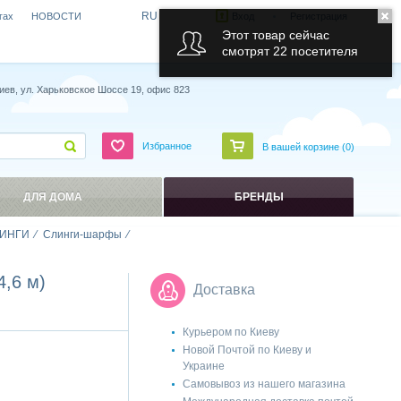
RU
гах
НОВОСТИ
Вход
Регистрация
Этот товар сейчас
смотрят 22 посетителя
иев, ул. Харьковское Шоссе 19, офис 823
Избранное
В вашей корзине (
0
)
ДЛЯ ДОМА
БРЕНДЫ
ИНГИ
Слинги-шарфы
,6 м)
Доставка
Курьером по Киеву
Новой Почтой по Киеву и
Украине
Самовывоз из нашего магазина