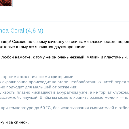
a Coral (4,6 м)
чаще! Схожие по своему качеству со слингами классического пере
 которые к тому же являются двухсторонними.
 любой намотке, к тому же он очень нежный, мягкий и пластичный.
о строгими экологическими критериями;
ак окрашивание происходит на этапе необработанных нитей перед т
льно подходит для малышей от рождения;
 хвосты плавно ниспадают в аккуратном узле, а не торчат клубком.
 застёжкой-липучкой. В нём вы можете хранить разные мелочи — пл
при температуре до 60 °C, без использования смягчителей и отбе
у и за спиной.