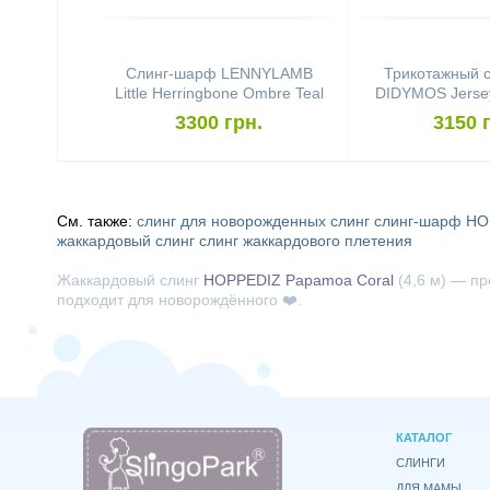
Слинг-шарф LENNYLAMB
Трикотажный 
Little Herringbone Ombre Teal
DIDYMOS Jersey
(4,6 м)
Stars Colour G
3300 грн.
3150 
См. также:
слинг для новорожденных
слинг
слинг-шарф HO
жаккардовый слинг
слинг жаккардового плетения
Жаккардовый слинг
HOPPEDIZ Papamoa Coral
(4,6 м) — пр
подходит для новорождённого ❤️.
КАТАЛОГ
СЛИНГИ
ДЛЯ МАМЫ