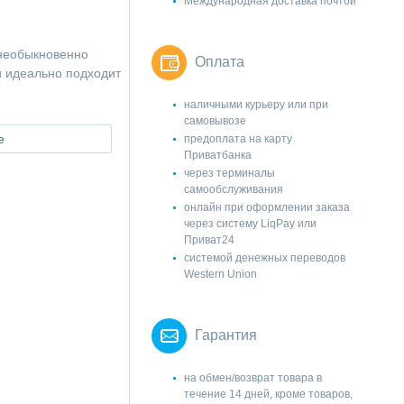
Международная доставка почтой
необыкновенно
Оплата
и идеально подходит
наличными курьеру или при
самовывозе
е
предоплата на карту
Приватбанка
через терминалы
самообслуживания
онлайн при оформлении заказа
через систему LiqPay или
Приват24
системой денежных переводов
Western Union
Гарантия
на обмен/возврат товара в
течение 14 дней, кроме товаров,