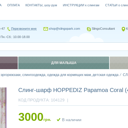
А
ОПЛАТА
КОНТАКТЫ, шоу-рум
ИНСТРУКЦИИ к слингам
СТАТЬИ о слин
5-47
Перезвоните мне
shop@slingopark.com
SlingoConsultant
К
Пн.-Сб.: 10.00-18.00
ДЛЯ МАЛЫША
, эргорюкзаки, слингоодежда, одежда для кормящих мам, детская одежда
СЛ
Слинг-шарф HOPPEDIZ Papamoa Coral (4
КОД ПРОДУКТА:
104129
|
3000
грн.
В наличии