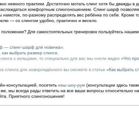
но немного практики. Достаточно мотать слинг хотя бы дважды в д
 наслаждаться комфортным слингоношением. Слинг-шарф позволяет
ы намоток, по-разному распределять вес ребёнка по себе. Кроме т
челю — со слингом удобно, практично и весело.
м положении? Для самостоятельных тренировок пользуйтесь нашим
рф — слинг-шарф для новичка»
;
,
как выбрать размер слинга
;
линга с кольцами, то специально для вас мы сняли видео
«Что пр
ора слинга для новорождённого вы сможете в статье
«Как выбрать с
айн-консультацией, посетить
наш шоу-рум
(консультации здесь такж
о же, мы всегда рады ответить на все ваши вопросы относительно н
йта. Приятного слингоношения!